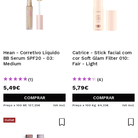
Hean - Corretivo Líquido
Catrice - Stick facial com
BB Serum SPF20 - 03:
cor Soft Glam Filter 010:
Medium
Fair - Light
(1)
(4)
5,49€
5,79€
COMPRAR
COMPRAR
Preço x 100 Ml: 137,25€
IVA Incl.
Preço x 100 Kg: 64,33€
IVA Incl.
Outlet