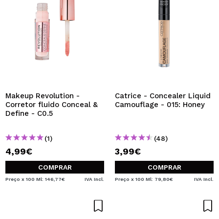
Makeup Revolution -
Catrice - Concealer Liquid
Corretor fluido Conceal &
Camouflage - 015: Honey
Define - C0.5
(1)
(48)
4,99€
3,99€
COMPRAR
COMPRAR
Preço x 100 Ml: 146,77€
IVA Incl.
Preço x 100 Ml: 79,80€
IVA Incl.