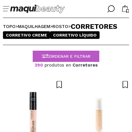
╳
╳
CORRETORES
SELECIONE O SEU IDIOMA
TOPO
MAQUILHAGEM
ROSTO
>
>
>
Já sou #maquilover, tenho uma conta
CORRETIVO CREME
CORRETIVO LÍQUIDO
BIENVENIDX!
PORTUGUESE
ESPAÑOL
ENGLISH
ORDENAR E FILTRAR
FRANCES
390
produtos en
Corretores
ALEMAN
ITALIANO
Esqueceu-se da palavra-passe?
Eu não tenho uma conta aqui