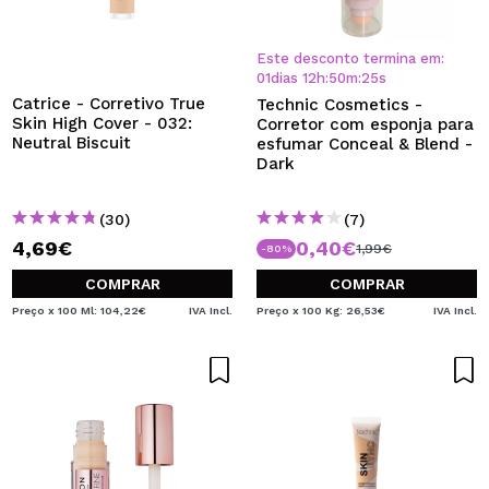
Este desconto termina em:
01
dias
12
h
:
50
m
:
25
s
Catrice - Corretivo True
Technic Cosmetics -
Skin High Cover - 032:
Corretor com esponja para
Neutral Biscuit
esfumar Conceal & Blend -
Dark
(30)
(7)
4,69€
0,40€
1,99€
-80%
COMPRAR
COMPRAR
Preço x 100 Ml: 104,22€
IVA Incl.
Preço x 100 Kg: 26,53€
IVA Incl.