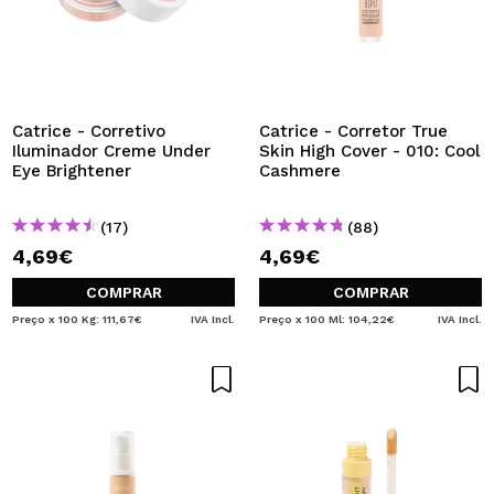
Catrice - Corretivo
Catrice - Corretor True
Iluminador Creme Under
Skin High Cover - 010: Cool
Eye Brightener
Cashmere
(17)
(88)
4,69€
4,69€
COMPRAR
COMPRAR
Preço x 100 Kg: 111,67€
IVA Incl.
Preço x 100 Ml: 104,22€
IVA Incl.