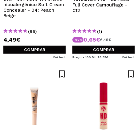
hipoalergênico Soft Cream
Full Cover Camouflage -
Concealer - 04: Peach
C12
Beige
(86)
(1)
4,49€
0,65€
6,49€
-90%
COMPRAR
COMPRAR
IVA Incl.
Preço x 100 Ml: 76,35€
IVA Incl.