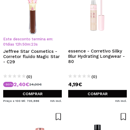
Este desconto termina em:
01
dias
12
h
:
50
m
:
22
s
essence - Corretivo Silky
Jeffree Star Cosmetics -
Blur Hydrating Longwear -
Corretor fluido Magic Star
80
- C29
(0)
(0)
2,40€
4,19€
24,00€
-90%
COMPRAR
COMPRAR
Preço x 100 Ml: 705,88€
IVA Incl.
IVA Incl.