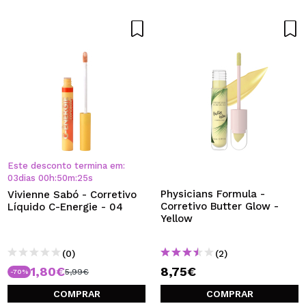
Este desconto termina em:
03
dias
00
h
:
50
m
:
25
s
Physicians Formula -
Vivienne Sabó - Corretivo
Corretivo Butter Glow -
Líquido C-Energie - 04
Yellow
(0)
(2)
1,80€
8,75€
5,99€
-70%
COMPRAR
COMPRAR