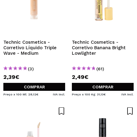
Technic Cosmetics -
Technic Cosmetics -
Corretivo Líquido Triple
Corretivo Banana Bright
Wave - Medium
Lowlighter
(3)
(61)
2,39€
2,49€
COMPRAR
COMPRAR
Preço x 100 Ml: 28,12€
IVA Incl.
Preço x 100 Kg: 31,13€
IVA Incl.