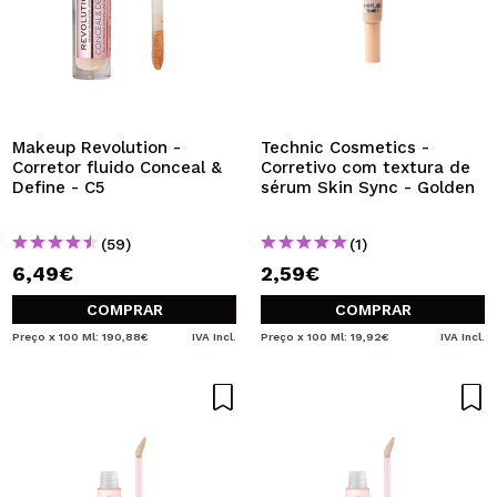
Makeup Revolution -
Technic Cosmetics -
Corretor fluido Conceal &
Corretivo com textura de
Define - C5
sérum Skin Sync - Golden
(59)
(1)
6,49€
2,59€
COMPRAR
COMPRAR
Preço x 100 Ml: 190,88€
IVA Incl.
Preço x 100 Ml: 19,92€
IVA Incl.