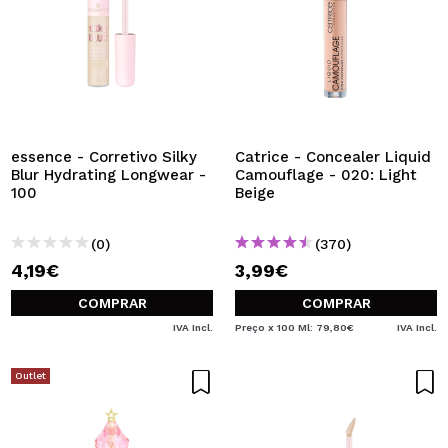
essence - Corretivo Silky
Catrice - Concealer Liquid
Blur Hydrating Longwear -
Camouflage - 020: Light
100
Beige
(0)
(370)
4,19€
3,99€
COMPRAR
COMPRAR
IVA Incl.
Preço x 100 Ml: 79,80€
IVA Incl.
Outlet