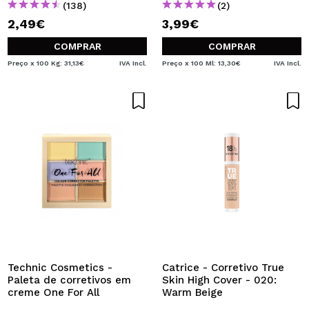
(138)
(2)
2,49€
3,99€
COMPRAR
COMPRAR
Preço x 100 Kg: 31,13€
IVA Incl.
Preço x 100 Ml: 13,30€
IVA Incl.
Technic Cosmetics -
Catrice - Corretivo True
Paleta de corretivos em
Skin High Cover - 020:
creme One For All
Warm Beige