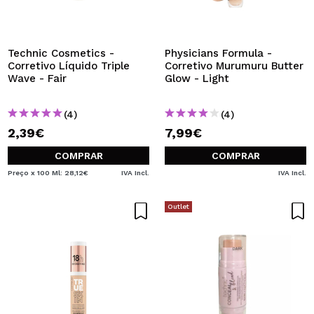
Technic Cosmetics -
Physicians Formula -
Corretivo Líquido Triple
Corretivo Murumuru Butter
Wave - Fair
Glow - Light
(4)
(4)
2,39€
7,99€
COMPRAR
COMPRAR
Preço x 100 Ml: 28,12€
IVA Incl.
IVA Incl.
Outlet