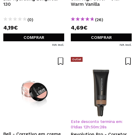
130
Warm Vanilla
(0)
(26)
4,19€
4,69€
COMPRAR
COMPRAR
IVA Incl.
IVA Incl.
Outlet
Este desconto termina em:
01
dias
12
h
:
50
m
:
28
s
Bell - Corretivo em creme
Revolution Pro - Corretor