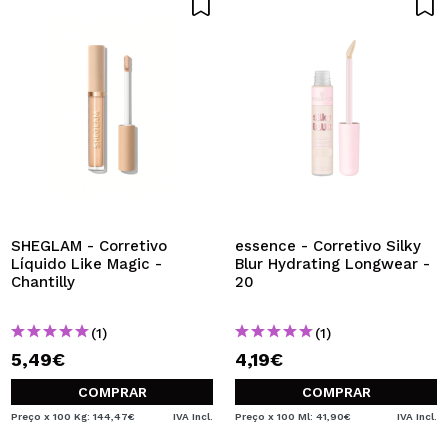
SHEGLAM - Corretivo
essence - Corretivo Silky
Líquido Like Magic -
Blur Hydrating Longwear -
Chantilly
20
(1)
(1)
5,49€
4,19€
COMPRAR
COMPRAR
Preço x 100 Kg: 144,47€
IVA Incl.
Preço x 100 Ml: 41,90€
IVA Incl.