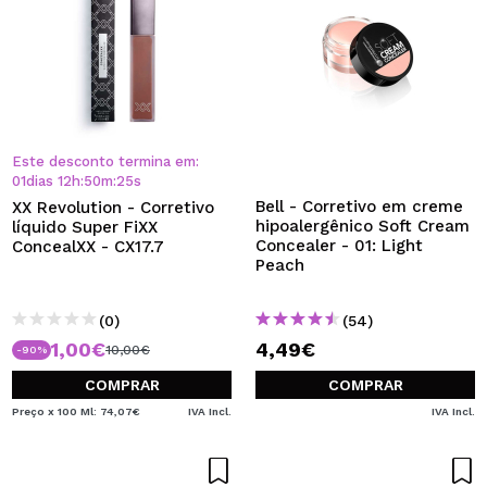
Este desconto termina em:
01
dias
12
h
:
50
m
:
25
s
Bell - Corretivo em creme
XX Revolution - Corretivo
hipoalergênico Soft Cream
líquido Super FiXX
Concealer - 01: Light
ConcealXX - CX17.7
Peach
(0)
(54)
1,00€
4,49€
10,00€
-90%
COMPRAR
COMPRAR
Preço x 100 Ml: 74,07€
IVA Incl.
IVA Incl.