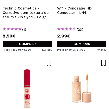
Technic Cosmetics -
W7 - Concealer HD
Corretivo com textura de
Concealer - LN4
sérum Skin Sync - Beige
(1)
(23)
2,59€
2,99€
COMPRAR
COMPRAR
Preço x 100 Ml: 19,92€
IVA Incl.
Preço x 100 Ml: 21,36€
IVA Incl.