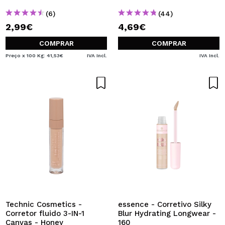
(6)
(44)
2,99€
4,69€
COMPRAR
COMPRAR
Preço x 100 Kg: 41,53€
IVA Incl.
IVA Incl.
Technic Cosmetics -
essence - Corretivo Silky
Corretor fluido 3-IN-1
Blur Hydrating Longwear -
Canvas - Honey
160