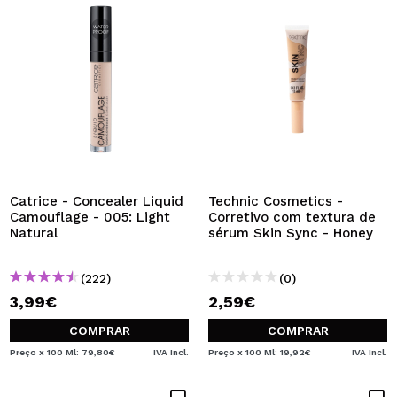
Catrice - Concealer Liquid
Technic Cosmetics -
Camouflage - 005: Light
Corretivo com textura de
Natural
sérum Skin Sync - Honey
(222)
(0)
3,99€
2,59€
COMPRAR
COMPRAR
Preço x 100 Ml: 79,80€
IVA Incl.
Preço x 100 Ml: 19,92€
IVA Incl.