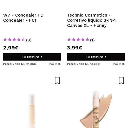
W7 - Concealer HD
Technic Cosmetics -
Concealer - FC1
Corretivo líquido 3-IN-1
Canvas XL - Honey
(8)
(1)
2,99€
3,99€
COMPRAR
COMPRAR
Preço x 100 Ml: 21,36€
IVA Incl.
Preço x 100 Ml: 13,30€
IVA Incl.