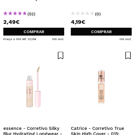
(52)
(0)
2,49€
4,19€
COMPRAR
COMPRAR
Preço x 100 Ml: 31,13€
IVA Incl.
IVA Incl.
essence - Corretivo Silky
Catrice - Corretivo True
Blur Hydrating Longwear -
Skin High Cover - 015: