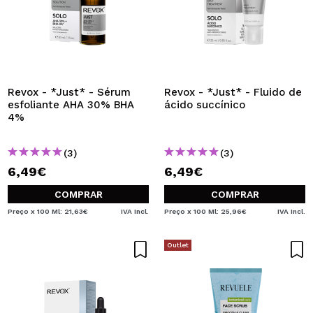
Revox - *Just* - Sérum
Revox - *Just* - Fluido de
esfoliante AHA 30% BHA
ácido succínico
4%
(3)
(3)
6,49€
6,49€
COMPRAR
COMPRAR
Preço x 100 Ml: 21,63€
IVA Incl.
Preço x 100 Ml: 25,96€
IVA Incl.
Outlet