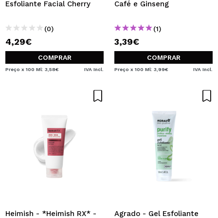
Esfoliante Facial Cherry
Café e Ginseng
(0)
(1)
4,29€
3,39€
COMPRAR
COMPRAR
Preço x 100 Ml: 3,58€
IVA Incl.
Preço x 100 Ml: 3,99€
IVA Incl.
Heimish - *Heimish RX* -
Agrado - Gel Esfoliante