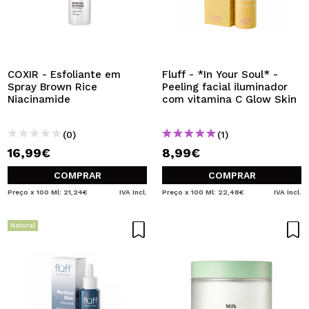
COXIR - Esfoliante em
Fluff - *In Your Soul* -
Spray Brown Rice
Peeling facial iluminador
Niacinamide
com vitamina C Glow Skin
(0)
(1)
16,99€
8,99€
COMPRAR
COMPRAR
Preço x 100 Ml: 21,24€
IVA Incl.
Preço x 100 Ml: 22,48€
IVA Incl.
Natural