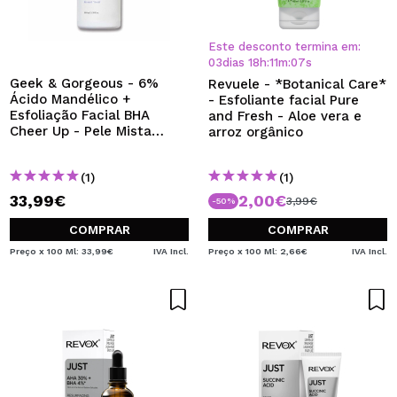
Este desconto termina em:
03
dias
18
h
:
11
m
:
06
s
Geek & Gorgeous - 6%
Revuele - *Botanical Care*
Ácido Mandélico +
- Esfoliante facial Pure
Esfoliação Facial BHA
and Fresh - Aloe vera e
Cheer Up - Pele Mista
arroz orgânico
100ml
(1)
(1)
33,99€
2,00€
3,99€
-50%
COMPRAR
COMPRAR
Preço x 100 Ml: 33,99€
IVA Incl.
Preço x 100 Ml: 2,66€
IVA Incl.