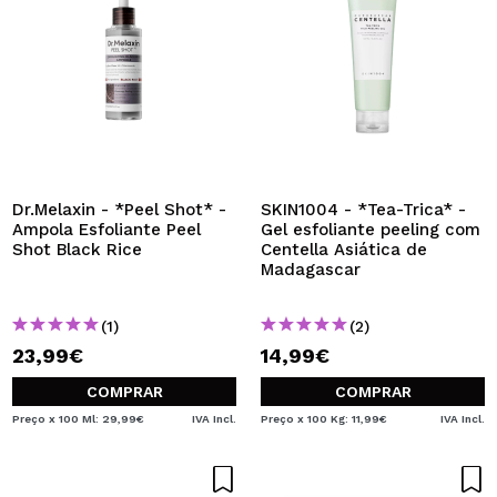
Dr.Melaxin - *Peel Shot* -
SKIN1004 - *Tea-Trica* -
Ampola Esfoliante Peel
Gel esfoliante peeling com
Shot Black Rice
Centella Asiática de
Madagascar
(1)
(2)
23,99€
14,99€
COMPRAR
COMPRAR
Preço x 100 Ml: 29,99€
IVA Incl.
Preço x 100 Kg: 11,99€
IVA Incl.