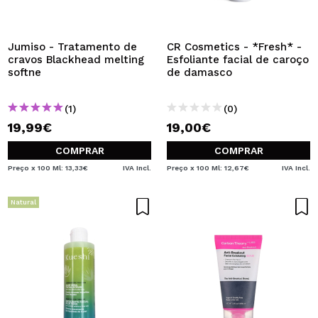
Jumiso - Tratamento de
CR Cosmetics - *Fresh* -
cravos Blackhead melting
Esfoliante facial de caroço
softne
de damasco
(1)
(0)
19,99€
19,00€
COMPRAR
COMPRAR
Preço x 100 Ml: 13,33€
IVA Incl.
Preço x 100 Ml: 12,67€
IVA Incl.
Natural