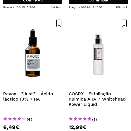
COMPRAR
COMPRAR
Preço x 100 Ml: 5,70€
IVA Incl.
Preço x 100 Ml: 21,63€
IVA Incl.
Revox - *Just* - Ácido
COSRX - Esfoliação
láctico 10% + HA
química AHA 7 Whitehead
Power Liquid
(4)
(1)
6,49€
12,99€