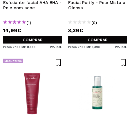
Esfoliante facial AHA BHA -
Facial Purify - Pele Mista a
Pele com acne
Oleosa
(1)
(0)
14,99€
3,39€
COMPRAR
COMPRAR
Preço x 100 Ml: 11,53€
IVA Incl.
Preço x 100 Ml: 3,39€
IVA Incl.
Maquifarma