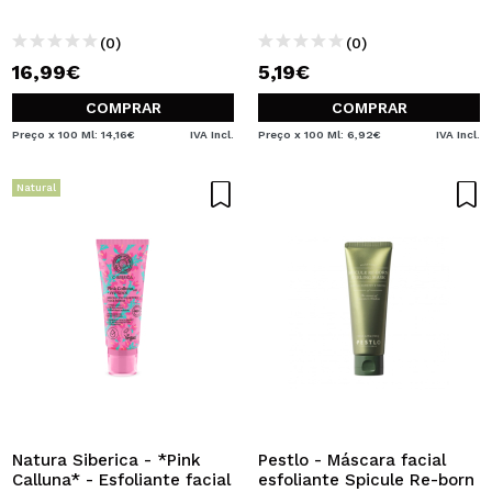
(0)
(0)
16,99€
5,19€
COMPRAR
COMPRAR
Preço x 100 Ml: 14,16€
IVA Incl.
Preço x 100 Ml: 6,92€
IVA Incl.
Natural
Natura Siberica - *Pink
Pestlo - Máscara facial
Calluna* - Esfoliante facial
esfoliante Spicule Re-born