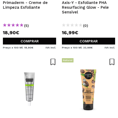
Primaderm - Creme de
Axis-Y - Esfoliante PHA
Limpeza Esfoliante
Resurfacing Glow - Pele
Sensível
(5)
(0)
18,90€
16,99€
COMPRAR
COMPRAR
Preço x 100 Ml: 18,90€
IVA Incl.
Preço x 100 Ml: 33,98€
IVA Incl.
Natural