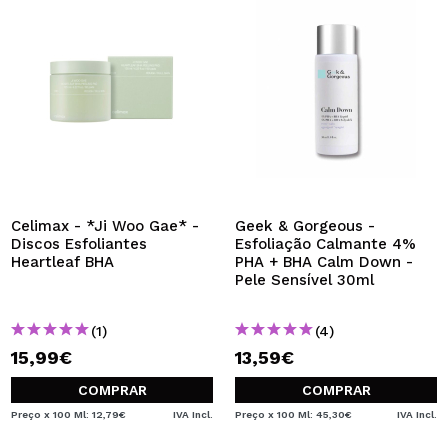
Celimax - *Ji Woo Gae* -
Geek & Gorgeous -
Discos Esfoliantes
Esfoliação Calmante 4%
Heartleaf BHA
PHA + BHA Calm Down -
Pele Sensível 30ml
(1)
(4)
15,99€
13,59€
COMPRAR
COMPRAR
Preço x 100 Ml: 12,79€
IVA Incl.
Preço x 100 Ml: 45,30€
IVA Incl.