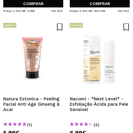
COMPRAR
COMPRAR
Preço x 100 Ml: 3,18€
IVA Incl.
Preço x 100 Ml: 163,33€
IVA Incl.
Natural
Natural
Natura Estonica - Peeling
Nacomi - *Next Level* -
Facial Anti Age Ginseng &
Esfoliação Ácida para Pele
Acai
Sensível
(1)
(3)
5,99€
6,99€