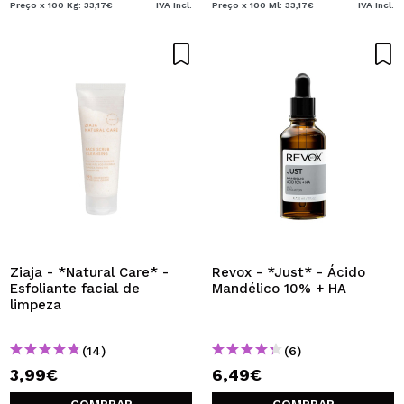
Preço x 100 Kg: 33,17€
IVA Incl.
Preço x 100 Ml: 33,17€
IVA Incl.
Ziaja - *Natural Care* -
Revox - *Just* - Ácido
Esfoliante facial de
Mandélico 10% + HA
limpeza
(14)
(6)
3,99€
6,49€