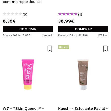
com micropartículas
(0)
(1)
8,39€
38,99€
COMPRAR
COMPRAR
Preço x 100 Ml: 8,39€
IVA Incl.
Preço x 100 Kg: 32,49€
IVA Incl.
Natural
W7 - *Skin Quench* -
Kueshi - Esfoliante Facial -