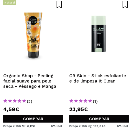
Natural
Organic Shop - Peeling
G9 Skin - Stick esfoliante
facial suave para pele
e de limpeza It Clean
seca - Pêssego e Manga
(2)
(1)
4,59€
23,95€
COMPRAR
COMPRAR
Preço x 100 Ml: 6,12€
IVA Incl.
Preço x 100 Kg: 159,67€
IVA Incl.