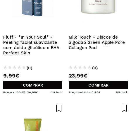
Fluff - *In Your Soul* -
Milk Touch - Discos de
Peeling facial suavizante
algodão Green Apple Pore
com ácido glicólico e BHA
Collagen Pad
Perfect Skin
(0)
(0)
9,99€
23,99€
COMPRAR
COMPRAR
Preço x 100 Ml: 24,98€
IVA Incl.
Preço unitário: 0,40€
IVA Incl.