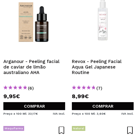
Arganour - Peeling facial
Revox - Peeling Facial
de caviar de limão
Aqua Gel Japanese
australiano AHA
Routine
(6)
(7)
9,95€
8,99€
COMPRAR
COMPRAR
Preço x 100 Ml: 33,17€
IVA Incl.
Preço x 100 Ml: 3,60€
IVA Incl.
Maquifarma
Natural