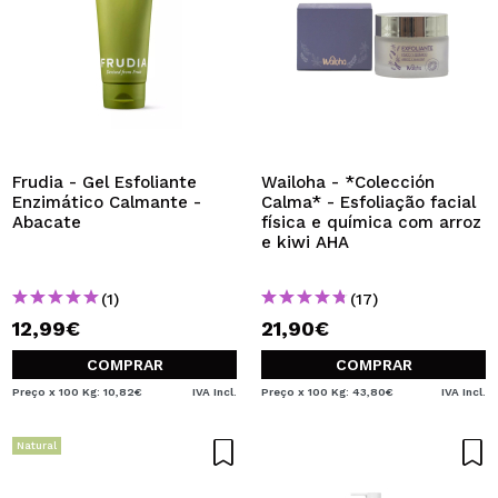
Frudia - Gel Esfoliante
Wailoha - *Colección
Enzimático Calmante -
Calma* - Esfoliação facial
Abacate
física e química com arroz
e kiwi AHA
(1)
(17)
12,99€
21,90€
COMPRAR
COMPRAR
Preço x 100 Kg: 10,82€
IVA Incl.
Preço x 100 Kg: 43,80€
IVA Incl.
Natural