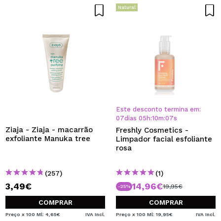
Natural
Este desconto termina em:
07
dias
05
h
:
10
m
:
06
s
Ziaja - Ziaja - macarrão
Freshly Cosmetics -
exfoliante Manuka tree
Limpador facial esfoliante
rosa
(257)
(1)
3,49€
14,96€
19,95€
-25%
COMPRAR
COMPRAR
Preço x 100 Ml: 4,65€
IVA Incl.
Preço x 100 Ml: 19,95€
IVA Incl.