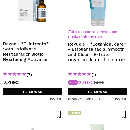
Este desconto termina em:
03
dias
18
h
:
11
m
:
06
s
Revox - *Skintreats* -
Revuele - *Botanical care*
Soro Esfoliante
- Esfoliante facial Smooth
Restaurador Biotic
and Clear - Extrato
Resrfacing Activator
orgânico de mirtilo e arroz
(7)
(1)
7,49€
2,00€
3,99€
-50%
COMPRAR
COMPRAR
IVA Incl.
Preço x 100 Ml: 2,66€
IVA Incl.
Natural