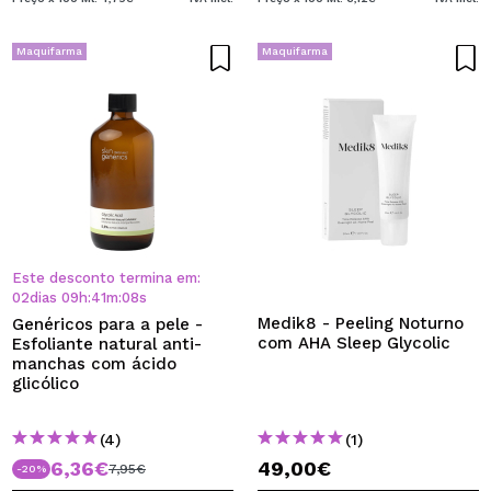
Maquifarma
Maquifarma
Este desconto termina em:
02
dias
09
h
:
41
m
:
08
s
Medik8 - Peeling Noturno
Genéricos para a pele -
com AHA Sleep Glycolic
Esfoliante natural anti-
manchas com ácido
glicólico
(4)
(1)
6,36€
49,00€
7,95€
-20%