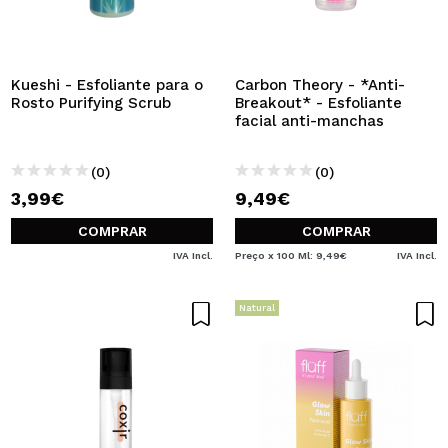
Kueshi - Esfoliante para o
Carbon Theory - *Anti-
Rosto Purifying Scrub
Breakout* - Esfoliante
facial anti-manchas
(0)
(0)
3,99€
9,49€
COMPRAR
COMPRAR
IVA Incl.
Preço x 100 Ml: 9,49€
IVA Incl.
Natural