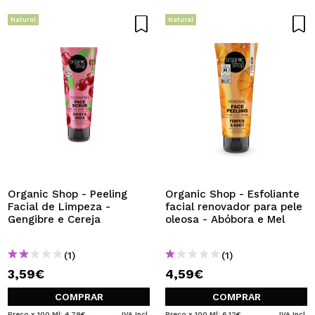
Natural
Natural
Organic Shop - Peeling
Organic Shop - Esfoliante
Facial de Limpeza -
facial renovador para pele
Gengibre e Cereja
oleosa - Abóbora e Mel
(1)
(1)
3,59€
4,59€
COMPRAR
COMPRAR
Preço x 100 Ml: 4,79€
IVA Incl.
Preço x 100 Ml: 6,12€
IVA Incl.