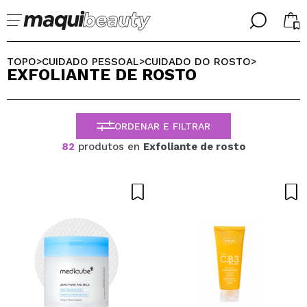
╳
╳
SELECIONE O SEU IDIOMA
TOPO
CUIDADO PESSOAL
CUIDADO DO ROSTO
>
>
>
EXFOLIANTE DE ROSTO
Já sou #maquilover, tenho uma conta
BIENVENIDX!
PORTUGUESE
ESPAÑOL
ORDENAR E FILTRAR
ENGLISH
FRANCES
82
produtos en
Exfoliante de rosto
ALEMAN
ITALIANO
Esqueceu-se da palavra-passe?
Eu não tenho uma conta aqui