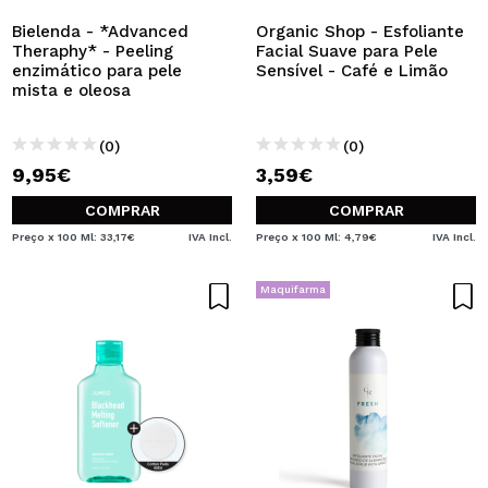
Bielenda - *Advanced
Organic Shop - Esfoliante
Theraphy* - Peeling
Facial Suave para Pele
enzimático para pele
Sensível - Café e Limão
mista e oleosa
(0)
(0)
9,95€
3,59€
COMPRAR
COMPRAR
Preço x 100 Ml: 33,17€
IVA Incl.
Preço x 100 Ml: 4,79€
IVA Incl.
Maquifarma