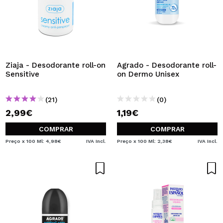
Ziaja - Desodorante roll-on
Agrado - Desodorante roll-
Sensitive
on Dermo Unisex
(21)
(0)
2,99€
1,19€
COMPRAR
COMPRAR
Preço x 100 Ml: 4,98€
IVA Incl.
Preço x 100 Ml: 2,38€
IVA Incl.