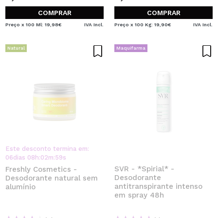
COMPRAR
COMPRAR
Preço x 100 Ml: 19,98€
IVA Incl.
Preço x 100 Kg: 19,90€
IVA Incl.
Natural
Maquifarma
Este desconto termina em:
06
dias
08
h
:
02
m
:
59
s
SVR - *Spirial* -
Freshly Cosmetics -
Desodorante
Desodorante natural sem
antitranspirante intenso
alumínio
em spray 48h