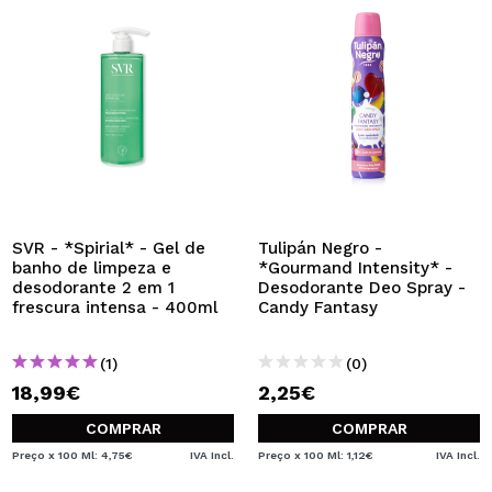
SVR - *Spirial* - Gel de
Tulipán Negro -
banho de limpeza e
*Gourmand Intensity* -
desodorante 2 em 1
Desodorante Deo Spray -
frescura intensa - 400ml
Candy Fantasy
(1)
(0)
18,99€
2,25€
COMPRAR
COMPRAR
Preço x 100 Ml: 4,75€
IVA Incl.
Preço x 100 Ml: 1,12€
IVA Incl.