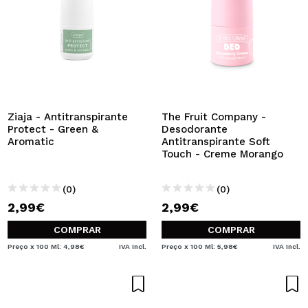
Ziaja - Antitranspirante
The Fruit Company -
Protect - Green &
Desodorante
Aromatic
Antitranspirante Soft
Touch - Creme Morango
(0)
(0)
2,99€
2,99€
COMPRAR
COMPRAR
Preço x 100 Ml: 4,98€
IVA Incl.
Preço x 100 Ml: 5,98€
IVA Incl.