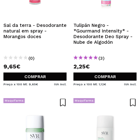
Sal da terra - Desodorante
Tulipán Negro -
natural em spray -
*Gourmand Intensity* -
Morangos doces
Desodorante Deo Spray -
Nube de Algodón
(0)
(3)
9,65€
2,25€
COMPRAR
COMPRAR
Preço x 100 Ml: 9,65€
IVA Incl.
Preço x 100 Ml: 1,12€
IVA Incl.
Maquifarma
Maquifarma