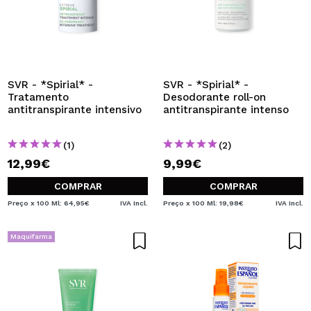
SVR - *Spirial* -
SVR - *Spirial* -
Tratamento
Desodorante roll-on
antitranspirante intensivo
antitranspirante intenso
(1)
(2)
12,99€
9,99€
COMPRAR
COMPRAR
Preço x 100 Ml: 64,95€
IVA Incl.
Preço x 100 Ml: 19,98€
IVA Incl.
Maquifarma