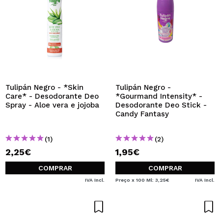
Tulipán Negro - *Skin
Tulipán Negro -
Care* - Desodorante Deo
*Gourmand Intensity* -
Spray - Aloe vera e jojoba
Desodorante Deo Stick -
Candy Fantasy
(1)
(2)
2,25€
1,95€
COMPRAR
COMPRAR
IVA Incl.
Preço x 100 Ml: 3,25€
IVA Incl.