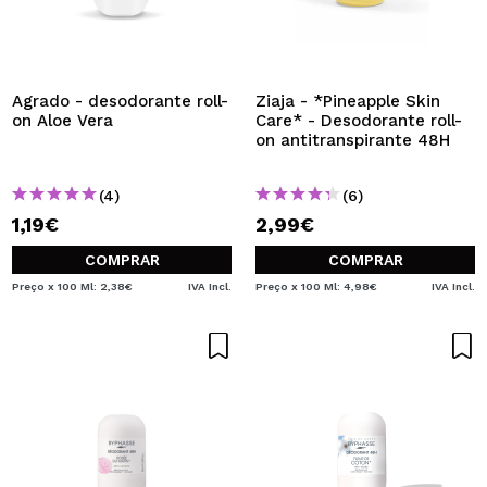
Agrado - desodorante roll-
Ziaja - *Pineapple Skin
on Aloe Vera
Care* - Desodorante roll-
on antitranspirante 48H
(4)
(6)
1,19€
2,99€
COMPRAR
COMPRAR
Preço x 100 Ml: 2,38€
IVA Incl.
Preço x 100 Ml: 4,98€
IVA Incl.