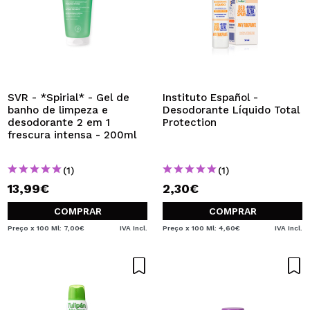
SVR - *Spirial* - Gel de
Instituto Español -
banho de limpeza e
Desodorante Líquido Total
desodorante 2 em 1
Protection
frescura intensa - 200ml
(1)
(1)
13,99€
2,30€
COMPRAR
COMPRAR
Preço x 100 Ml: 7,00€
IVA Incl.
Preço x 100 Ml: 4,60€
IVA Incl.