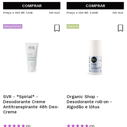
COMPRAR
COMPRAR
Preço x 100 Ml: 1,12€
IVA Incl.
Preço x 100 Ml: 3,60€
IVA Incl.
Maquifarma
Natural
SVR - *Spirial* -
Organic Shop -
Desodorante Creme
Desodorante roll-on -
Antitranspirante 48h Deo-
Algodão e lótus
Creme
(1)
(2)