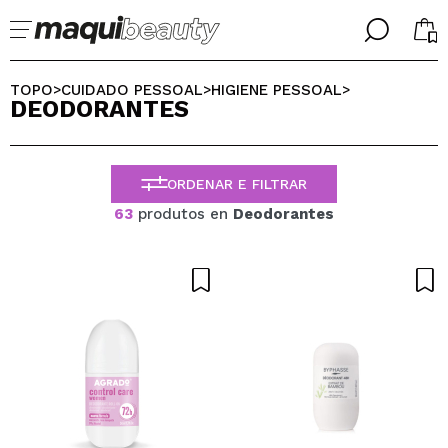
╳
╳
SELECIONE O SEU IDIOMA
TOPO
CUIDADO PESSOAL
HIGIENE PESSOAL
>
>
>
DEODORANTES
Já sou #maquilover, tenho uma conta
BIENVENIDX!
PORTUGUESE
ESPAÑOL
ORDENAR E FILTRAR
ENGLISH
FRANCES
63
produtos en
Deodorantes
ALEMAN
ITALIANO
Esqueceu-se da palavra-passe?
Eu não tenho uma conta aqui