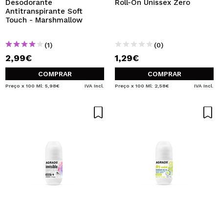
Desodorante
Roll-On Unissex Zero
Antitranspirante Soft
Touch - Marshmallow
(1)
(0)
2,99€
1,29€
COMPRAR
COMPRAR
Preço x 100 Ml: 5,98€
IVA Incl.
Preço x 100 Ml: 2,58€
IVA Incl.