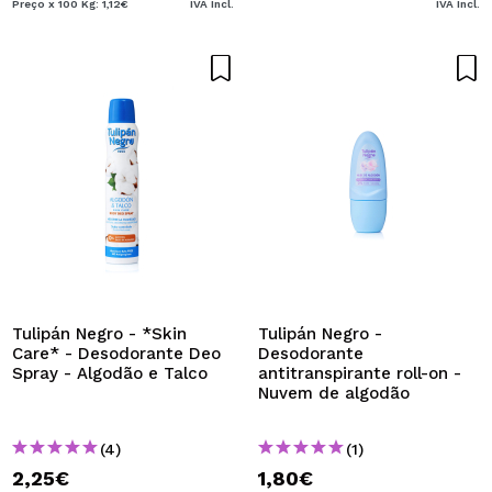
Preço x 100 Kg: 1,12€
IVA Incl.
IVA Incl.
Tulipán Negro - *Skin
Tulipán Negro -
Care* - Desodorante Deo
Desodorante
Spray - Algodão e Talco
antitranspirante roll-on -
Nuvem de algodão
(4)
(1)
2,25€
1,80€