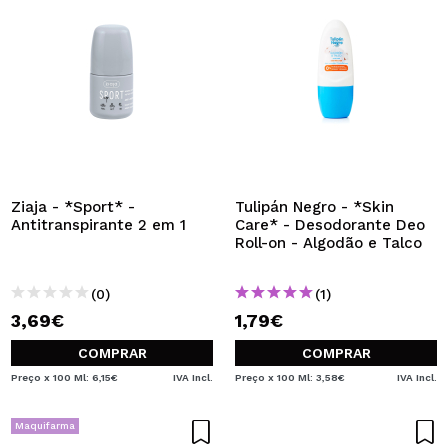
Ziaja - *Sport* -
Tulipán Negro - *Skin
Antitranspirante 2 em 1
Care* - Desodorante Deo
Roll-on - Algodão e Talco
(0)
(1)
3,69€
1,79€
COMPRAR
COMPRAR
Preço x 100 Ml: 6,15€
IVA Incl.
Preço x 100 Ml: 3,58€
IVA Incl.
Maquifarma