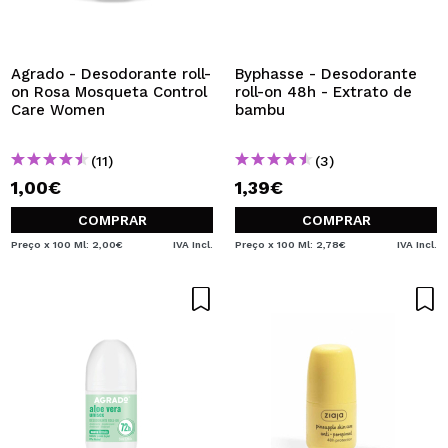
QUERO REGISTAR-ME
Ao criar uma conta no Maquibeauty.pt pode fazer as suas
compras rapidamente, verificar o estado das suas
Agrado - Desodorante roll-
Byphasse - Desodorante
encomendas e consultar as suas operações anteriores.
on Rosa Mosqueta Control
roll-on 48h - Extrato de
Care Women
bambu
CRIAR CONTA
(11)
(3)
1,00€
1,39€
COMPRAR
COMPRAR
Preço x 100 Ml: 2,00€
IVA Incl.
Preço x 100 Ml: 2,78€
IVA Incl.