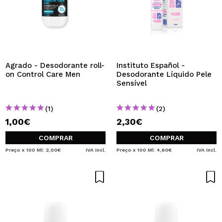
Agrado - Desodorante roll-
Instituto Español -
on Control Care Men
Desodorante Líquido Pele
Sensível
(1)
(2)
1,00€
2,30€
COMPRAR
COMPRAR
Preço x 100 Ml: 2,00€
IVA Incl.
Preço x 100 Ml: 4,60€
IVA Incl.