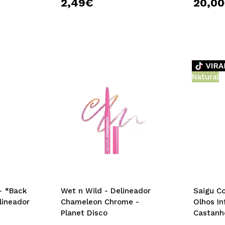
2,49€
20,0
Natural
- *Back
Wet n Wild - Delineador
Saigu C
lineador
Chameleon Chrome -
Olhos Inf
Planet Disco
Castanh