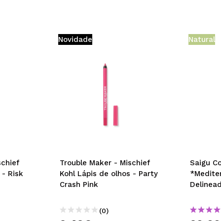
Novidade
Natural
schief
Trouble Maker - Mischief
Saigu C
 - Risk
Kohl Lápis de olhos - Party
*Medite
Crash Pink
Delinead
(0)