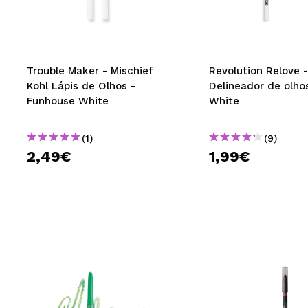
MAQUIFARMA
KOREA ZONE
TRAVEL SIZE
Trouble Maker - Mischief
Revolution Relove -
Kohl Lápis de Olhos -
Delineador de olhos
NATURE
Funhouse White
White
(1)
(9)
DESCONTOS
2,49€
1,99€
OUTLET
ELES VOLTARAM!
EM BREVE
BLOG