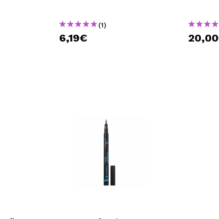
(1)
6,19€
20,0