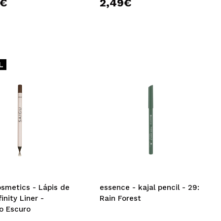
0€
2,49€
osmetics - Lápis de
essence - kajal pencil - 29:
inity Liner -
Rain Forest
o Escuro