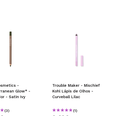
osmetics -
Trouble Maker - Mischief
rranean Glow* -
Kohl Lápis de Olhos -
or - Satin Ivy
Curveball Lilac
(3)
(1)