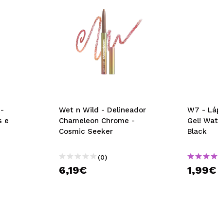
-
Wet n Wild - Delineador
W7 - Lá
s e
Chameleon Chrome -
Gel! Wat
Cosmic Seeker
Black
(0)
6,19€
1,99€