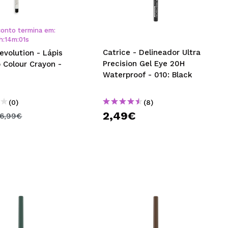
CRIAR CONTA
onto termina em:
h
:
13
m
:
59
s
Catrice - Delineador Ultra
evolution - Lápis
Precision Gel Eye 20H
 Colour Crayon -
Waterproof - 010: Black
(0)
(8)
2,49€
6,99€