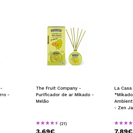
-
The Fruit Company -
La Casa
ro -
Purificador de ar Mikado -
*Mikado
Melão
Ambient
- Zen J
(21)
3,69€
7,89€