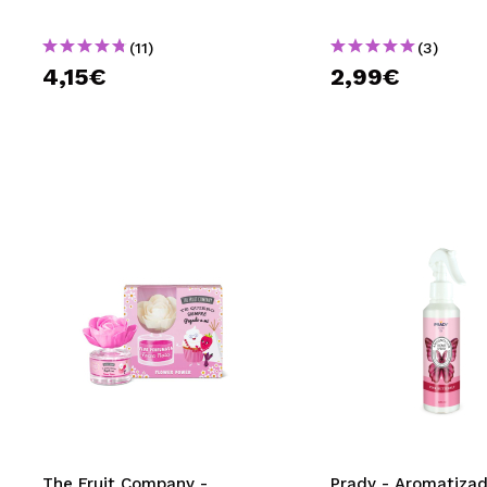
(11)
(3)
4,15€
2,99€
The Fruit Company -
Prady - Aromatizad