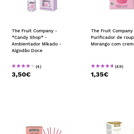
MAQUIFARMA
KOREA ZONE
TRAVEL SIZE
The Fruit Company -
The Fruit Company 
*Candy Shop* -
Purificador de roup
NATURE
Ambientador Mikado -
Morango com crem
Algodão Doce
DESCONTOS
(4)
(49)
OUTLET
3,50€
1,35€
ELES VOLTARAM!
EM BREVE
BLOG