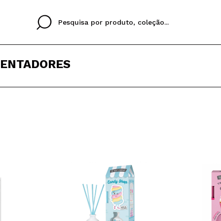
ENTADORES
Cristina
Antonia
Ines
Eu não tenho uma c
EU IDIOMA
ez que
Buena experiencia
Muy bien
Spedizi
QUERO
PORTUGUESE
E
eriencia
imballa
ajería.
elegan
colori sc
Ao criar uma conta no
rapidamente, verificar
operações anteriores.