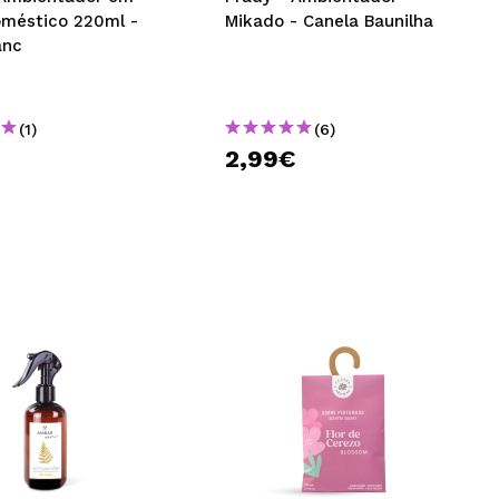
oméstico 220ml -
Mikado - Canela Baunilha
anc
(1)
(6)
€
2,99€