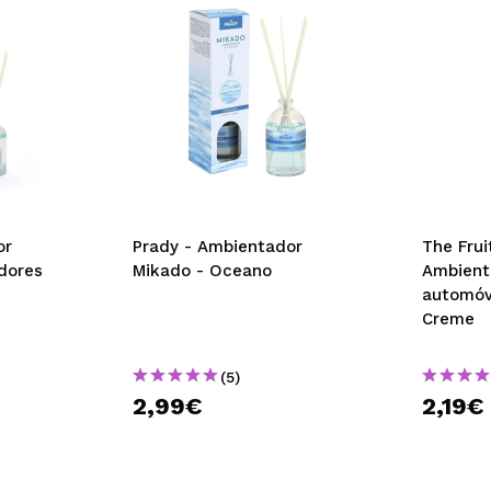
or
Prady - Ambientador
The Fru
dores
Mikado - Oceano
Ambient
automóv
Creme
(5)
2,99€
2,19€