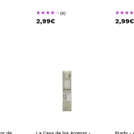
(5)
2,99€
2,99
or de
La Casa de los Aromas -
Prady -