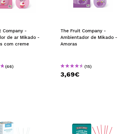
CRIAR CONTA
it Company -
The Fruit Company -
dor de ar Mikado -
Ambientador de Mikado -
s com creme
Amoras
(46)
(15)
€
3,69€