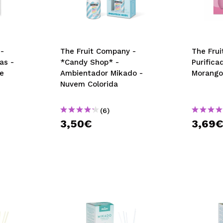
-
The Fruit Company -
The Fru
as -
*Candy Shop* -
Purifica
e
Ambientador Mikado -
Morango
Nuvem Colorida
(6)
3,50€
3,69