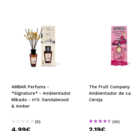
AMBAR Perfums -
The Fruit Company 
*Signature* - Ambientador
Ambientador de car
Mikado - nº3: Sandalwood
Cereja
& Amber
(0)
(10)
4,99€
2,19€