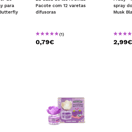
y para
Pacote com 12 varetas
spray d
Butterfly
difusoras
Musk Bl
(1)
0,79€
2,99