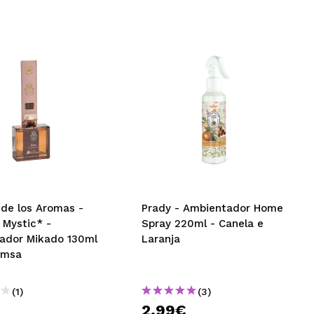
 de los Aromas -
Prady - Ambientador Home
 Mystic* -
Spray 220ml - Canela e
ador Mikado 130ml
Laranja
amsa
(1)
(3)
2,99€