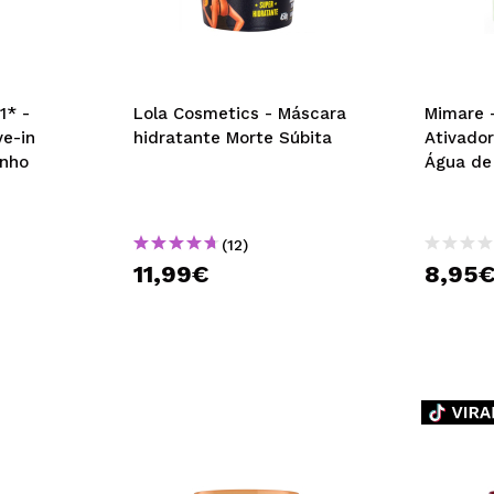
1* -
Lola Cosmetics - Máscara
Mimare 
e-in
hidratante Morte Súbita
Ativado
anho
Água de
(12)
11,99€
8,95