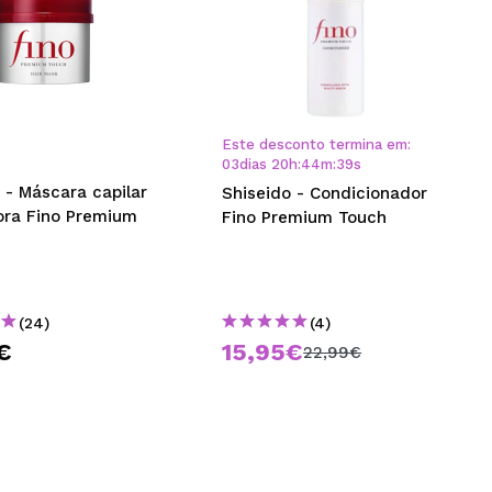
Este desconto termina em:
03
dias
20
h
:
44
m
:
38
s
 - Máscara capilar
Shiseido - Condicionador
ora Fino Premium
Fino Premium Touch
(24)
(4)
€
15,95€
22,99€