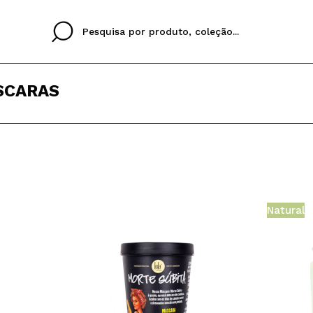
SCARAS
Cristina
Antonia
Ines
Eu não tenho uma c
EU IDIOMA
ez que
Buena experiencia
Muy bien
Spedizi
QUERO
PORTUGUESE
E
eriencia
imballa
Natural
ajería.
elegan
colori sc
Ao criar uma conta no
rapidamente, verificar
operações anteriores.