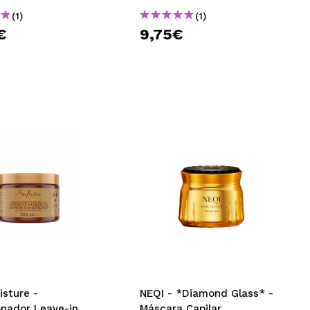
(1)
(1)
€
9,75€
isture -
NEQI - *Diamond Glass* -
onador Leave-in
Máscara Capilar