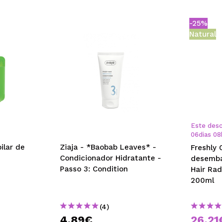
-25%
Natural
Este desc
06
dias
08
ilar de
Ziaja - *Baobab Leaves* -
Freshly 
Condicionador Hidratante -
desemba
Passo 3: Condition
Hair Rad
200ml
(4)
4,89€
26,21