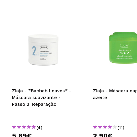
Ziaja - *Baobab Leaves* -
Ziaja - Máscara cap
Máscara suavizante -
azeite
Passo 2: Reparação
(4)
(11)
5,89€
2,90€