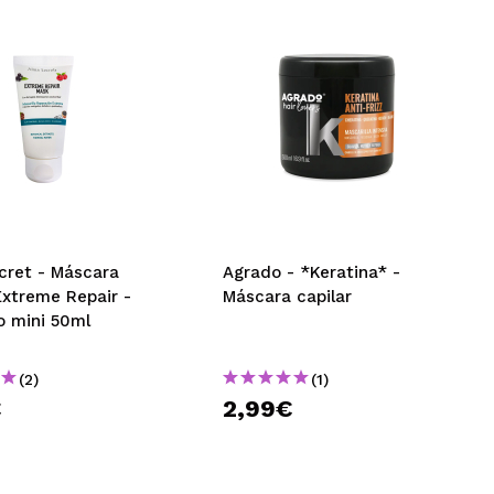
e
cret - Máscara
Agrado - *Keratina* -
Extreme Repair -
Máscara capilar
 mini 50ml
(2)
(1)
€
2,99€