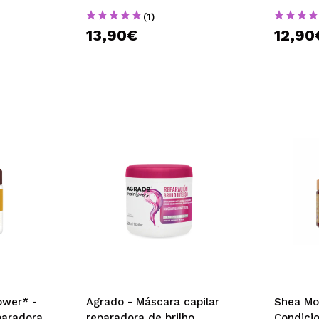
(1)
13,90€
12,90
ower* -
Agrado - Máscara capilar
Shea Mo
paradora
reparadora de brilho
Condici