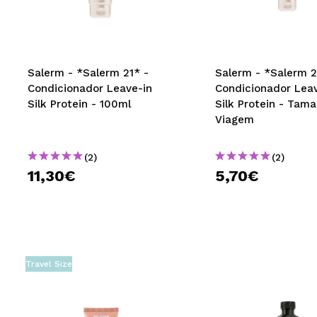
MAQUIFARMA
KOREA ZONE
TRAVEL SIZE
Salerm - *Salerm 21* -
Salerm - *Salerm 2
Condicionador Leave-in
Condicionador Leav
NATURE
Silk Protein - 100ml
Silk Protein - Tam
Viagem
DESCONTOS
(2)
(2)
OUTLET
11,30€
5,70€
ELES VOLTARAM!
EM BREVE
BLOG
Travel Size