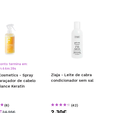
onto termina em:
h
:
44
m
:
38
s
Ziaja - Leite de cabra
Cosmetics - Spray
condicionador sem sal
raçador de cabelo
iance Keratin
(6)
(42)
€
2,30€
34,95€