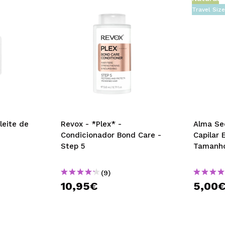
Travel Siz
leite de
Revox - *Plex* -
Alma Se
Condicionador Bond Care -
Capilar 
Step 5
Tamanho
(9)
10,95€
5,00