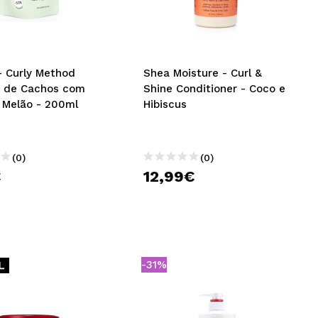
CRIAR CONTA
- Curly Method
Shea Moisture - Curl &
r de Cachos com
Shine Conditioner - Coco e
 Melão - 200ml
Hibiscus
(0)
(0)
€
12,99€
-31%