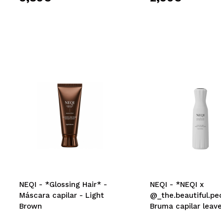
NEQI - *Glossing Hair* -
NEQI - *NEQI x
Máscara capilar - Light
@_the.beautiful.pe
Brown
Bruma capilar leave