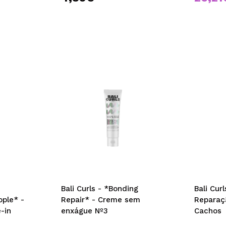
Bali Curls - *Bonding
Bali Cur
ople* -
Repair* - Creme sem
Reparaç
-in
enxágue Nº3
Cachos