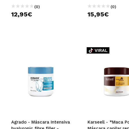
(0)
(0)
12,95€
15,95€
Agrado - Máscara Intensiva
Karseell - *Maca P
hyaluronic fibre filler -
Máscara capilar re