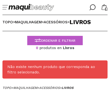
╳
╳
LIVROS
SELECIONE O SEU IDIOMA
TOPO
MAQUILHAGEM
ACESSÓRIOS
>
>
>
Já sou #maquilover, tenho uma conta
BIENVENIDX!
PORTUGUESE
ESPAÑOL
ORDENAR E FILTRAR
ENGLISH
0
produtos en
Livros
FRANCES
ALEMAN
ITALIANO
Esqueceu-se da palavra-passe?
Não existe nenhum produto que corresponda ao
filtro selecionado.
TOPO
>
MAQUILHAGEM
>
ACESSÓRIOS
>
LIVROS
Eu não tenho uma conta aqui