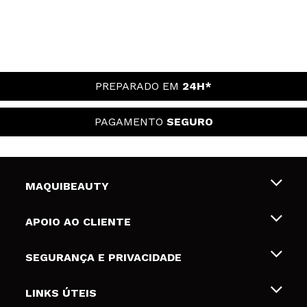
PREPARADO EM
24H*
PAGAMENTO
SEGURO
MAQUIBEAUTY
Sobre nós
APOIO AO CLIENTE
Emprego
Envios e Devoluções
SEGURANÇA E PRIVACIDADE
Gift Cards
Desistência / Devoluções
Termos e Privacidade
LINKS ÚTEIS
Formas de pagamento