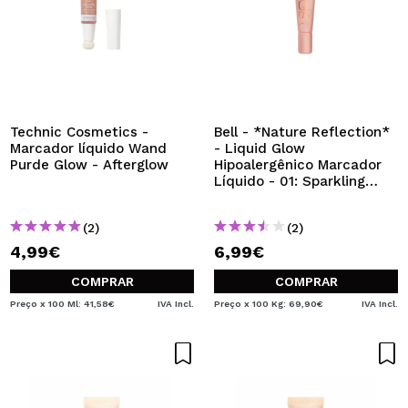
Technic Cosmetics -
Bell - *Nature Reflection*
Marcador líquido Wand
- Liquid Glow
Purde Glow - Afterglow
Hipoalergênico Marcador
Líquido - 01: Sparkling
Lotus
(2)
(2)
4,99€
6,99€
COMPRAR
COMPRAR
Preço x 100 Ml: 41,58€
IVA Incl.
Preço x 100 Kg: 69,90€
IVA Incl.