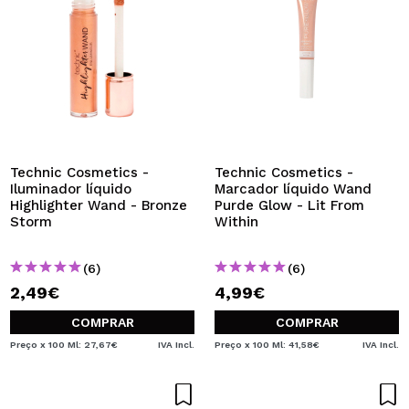
Technic Cosmetics -
Technic Cosmetics -
Iluminador líquido
Marcador líquido Wand
Highlighter Wand - Bronze
Purde Glow - Lit From
Storm
Within
(6)
(6)
2,49€
4,99€
COMPRAR
COMPRAR
Preço x 100 Ml: 27,67€
IVA Incl.
Preço x 100 Ml: 41,58€
IVA Incl.