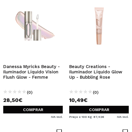
Danessa Myricks Beauty -
Beauty Creations -
Iluminador Líquido Vision
Iluminador Líquido Glow
Flush Glow - Femme
Up - Bubbling Rose
(0)
(0)
28,50€
10,49€
COMPRAR
COMPRAR
IVA Incl.
Preço x 100 Kg: 87,42€
IVA Incl.