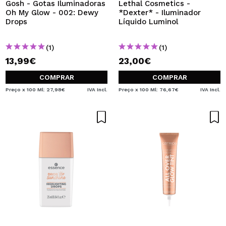
Gosh - Gotas Iluminadoras
Lethal Cosmetics -
Oh My Glow - 002: Dewy
*Dexter* - Iluminador
Drops
Líquido Luminol
(1)
(1)
13,99€
23,00€
COMPRAR
COMPRAR
Preço x 100 Ml: 27,98€
IVA Incl.
Preço x 100 Ml: 76,67€
IVA Incl.