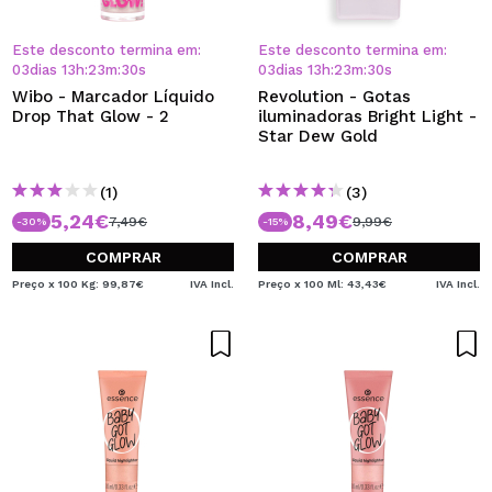
Este desconto termina em:
Este desconto termina em:
03
dias
13
h
:
23
m
:
30
s
03
dias
13
h
:
23
m
:
30
s
Wibo - Marcador Líquido
Revolution - Gotas
Drop That Glow - 2
iluminadoras Bright Light -
Star Dew Gold
(1)
(3)
5,24€
8,49€
7,49€
9,99€
-30%
-15%
COMPRAR
COMPRAR
Preço x 100 Kg: 99,87€
IVA Incl.
Preço x 100 Ml: 43,43€
IVA Incl.