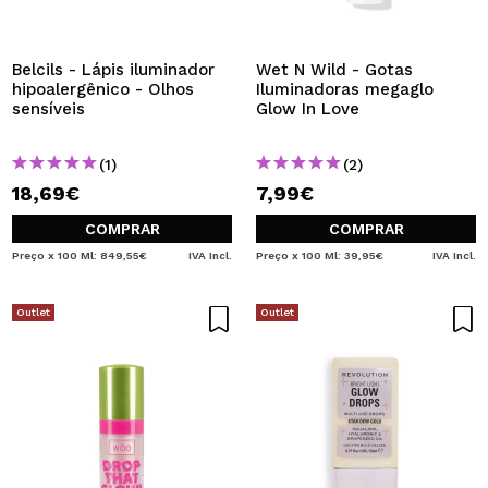
Belcils - Lápis iluminador
Wet N Wild - Gotas
hipoalergênico - Olhos
Iluminadoras megaglo
sensíveis
Glow In Love
(1)
(2)
18,69€
7,99€
COMPRAR
COMPRAR
Preço x 100 Ml: 849,55€
IVA Incl.
Preço x 100 Ml: 39,95€
IVA Incl.
Outlet
Outlet