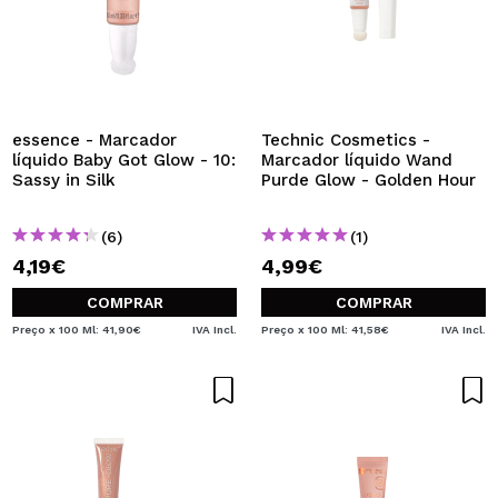
essence - Marcador
Technic Cosmetics -
líquido Baby Got Glow - 10:
Marcador líquido Wand
Sassy in Silk
Purde Glow - Golden Hour
(6)
(1)
4,19€
4,99€
COMPRAR
COMPRAR
Preço x 100 Ml: 41,90€
IVA Incl.
Preço x 100 Ml: 41,58€
IVA Incl.