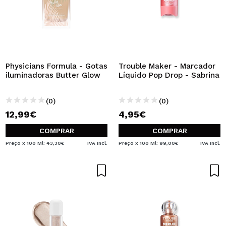
Physicians Formula - Gotas
Trouble Maker - Marcador
iluminadoras Butter Glow
Líquido Pop Drop - Sabrina
(0)
(0)
12,99€
4,95€
COMPRAR
COMPRAR
Preço x 100 Ml: 43,30€
IVA Incl.
Preço x 100 Ml: 99,00€
IVA Incl.