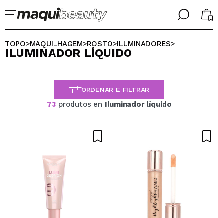
╳
╳
SELECIONE O SEU IDIOMA
TOPO
MAQUILHAGEM
ROSTO
ILUMINADORES
>
>
>
>
ILUMINADOR LÍQUIDO
Já sou #maquilover, tenho uma conta
BIENVENIDX!
PORTUGUESE
ESPAÑOL
ORDENAR E FILTRAR
ENGLISH
FRANCES
73
produtos en
Iluminador líquido
ALEMAN
ITALIANO
Esqueceu-se da palavra-passe?
Eu não tenho uma conta aqui