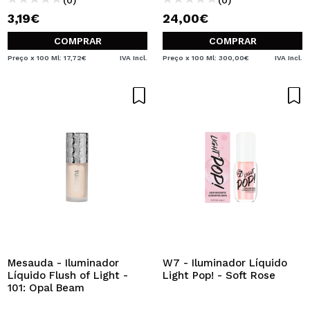
3,19€
24,00€
COMPRAR
COMPRAR
Preço x 100 Ml: 17,72€
IVA Incl.
Preço x 100 Ml: 300,00€
IVA Incl.
Mesauda - Iluminador
W7 - Iluminador Líquido
Líquido Flush of Light -
Light Pop! - Soft Rose
101: Opal Beam