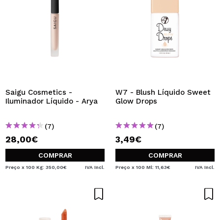
Saigu Cosmetics -
W7 - Blush Líquido Sweet
Iluminador Líquido - Arya
Glow Drops
(7)
(7)
28,00€
3,49€
COMPRAR
COMPRAR
Preço x 100 Kg: 350,00€
IVA Incl.
Preço x 100 Ml: 11,63€
IVA Incl.