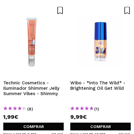
Technic Cosmetics -
Wibo - *Into The Wild* -
Iluminador Shimmer Jelly
Brightening Oil Get Wild
Summer Vibes - Shimmy
(8)
(1)
1,99€
9,99€
COMPRAR
COMPRAR
Preço x 100 Ml: 9,95€
IVA Incl.
Preço x 100 Ml: 49,95€
IVA Incl.