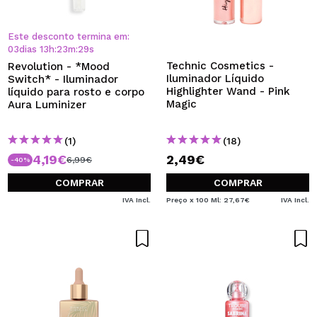
Este desconto termina em:
03
dias
13
h
:
23
m
:
28
s
Technic Cosmetics -
Revolution - *Mood
Iluminador Líquido
Switch* - Iluminador
Highlighter Wand - Pink
líquido para rosto e corpo
Magic
Aura Luminizer
(1)
(18)
4,19€
2,49€
6,99€
-40%
COMPRAR
COMPRAR
IVA Incl.
Preço x 100 Ml: 27,67€
IVA Incl.