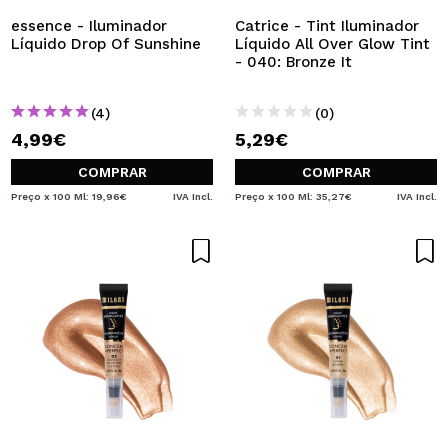
essence - Iluminador
Catrice - Tint Iluminador
Líquido Drop Of Sunshine
Líquido All Over Glow Tint
- 040: Bronze It
(4)
(0)
4,99€
5,29€
COMPRAR
COMPRAR
Preço x 100 Ml: 19,96€
IVA Incl.
Preço x 100 Ml: 35,27€
IVA Incl.