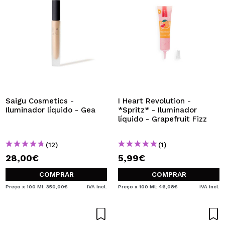
Saigu Cosmetics -
I Heart Revolution -
Iluminador líquido - Gea
*Spritz* - Iluminador
líquido - Grapefruit Fizz
(12)
(1)
28,00€
5,99€
COMPRAR
COMPRAR
Preço x 100 Ml: 350,00€
IVA Incl.
Preço x 100 Ml: 46,08€
IVA Incl.