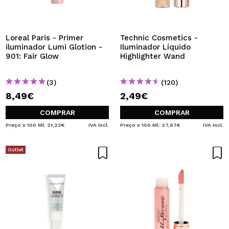
QUERO REGISTAR-ME
Ao criar uma conta no Maquibeauty.pt pode fazer as suas
compras rapidamente, verificar o estado das suas
Loreal Paris - Primer
Technic Cosmetics -
encomendas e consultar as suas operações anteriores.
iluminador Lumi Glotion -
Iluminador Líquido
901: Fair Glow
Highlighter Wand
CRIAR CONTA
(3)
(120)
8,49€
2,49€
COMPRAR
COMPRAR
Preço x 100 Ml: 21,22€
IVA Incl.
Preço x 100 Ml: 27,67€
IVA Incl.
Outlet