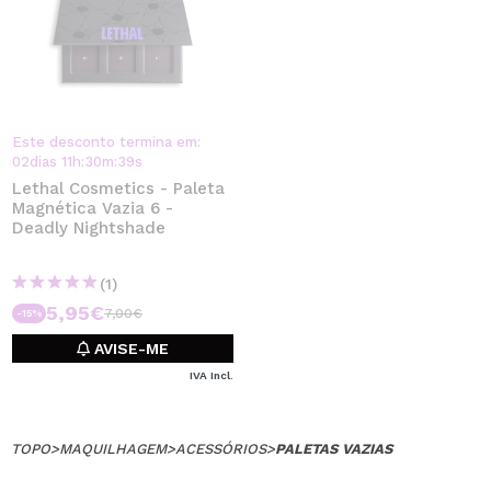
Este desconto termina em:
02
dias
11
h
:
30
m
:
38
s
Lethal Cosmetics - Paleta
Magnética Vazia 6 -
Deadly Nightshade
(1)
5,95€
7,00€
-15%
AVISE-ME
IVA Incl.
TOPO
>
MAQUILHAGEM
>
ACESSÓRIOS
>
PALETAS VAZIAS