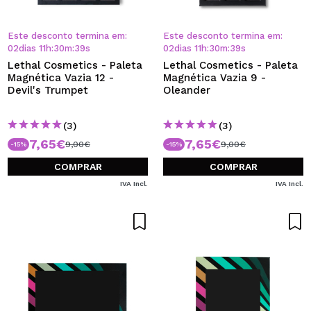
Este desconto termina em:
Este desconto termina em:
02
dias
11
h
:
30
m
:
38
s
02
dias
11
h
:
30
m
:
38
s
Lethal Cosmetics - Paleta
Lethal Cosmetics - Paleta
Magnética Vazia 12 -
Magnética Vazia 9 -
Devil's Trumpet
Oleander
(3)
(3)
7,65€
7,65€
9,00€
9,00€
-15%
-15%
COMPRAR
COMPRAR
IVA Incl.
IVA Incl.