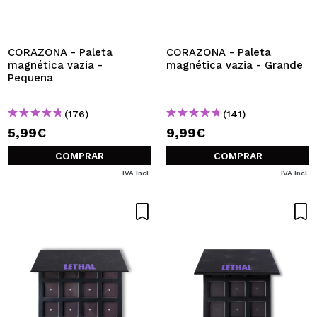
QUERO REGISTAR-ME
Ao criar uma conta no Maquibeauty.pt pode fazer as suas
compras rapidamente, verificar o estado das suas
CORAZONA - Paleta
CORAZONA - Paleta
encomendas e consultar as suas operações anteriores.
magnética vazia -
magnética vazia - Grande
Pequena
CRIAR CONTA
(176)
(141)
5,99€
9,99€
COMPRAR
COMPRAR
IVA Incl.
IVA Incl.