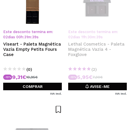
Este desconto termina em:
Este desconto termina em:
02
dias
00
h
:
31
m
:
38
s
02
dias
11
h
:
30
m
:
38
s
Viseart - Paleta Magnética
Lethal Cosmetics - Paleta
Vazia Empty Petits Fours
Magnética Vazia 4 -
Case
Foxglove
(0)
(2)
9,31€
5,95€
10,95€
7,00€
-15%
-15%
COMPRAR
AVISE-ME
IVA Incl.
IVA Incl.