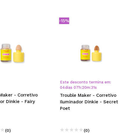
-15%
Este desconto termina em:
04
dias
07
h
:
20
m
:
30
s
Maker - Corretivo
Trouble Maker - Corretivo
or Dinkie - Fairy
Iluminador Dinkie - Secret
Poet
(0)
(0)