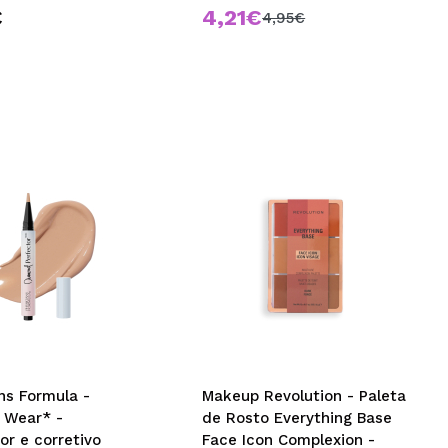
€
4,21€
4,95€
ns Formula -
Makeup Revolution - Paleta
l Wear* -
de Rosto Everything Base
or e corretivo
Face Icon Complexion -