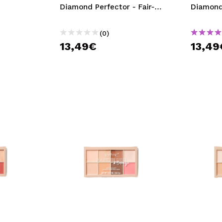
Diamond Perfector - Fair-
Diamond 
to-Light
to-Med
(0)
13,49€
13,49