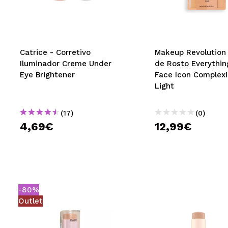
MAQUIFARMA
KOREA ZONE
TRAVEL SIZE
Catrice - Corretivo
Makeup Revolution 
Iluminador Creme Under
de Rosto Everythin
NATURE
Eye Brightener
Face Icon Complexi
Light
DESCONTOS
(17)
(0)
OUTLET
4,69€
12,99€
ELES VOLTARAM!
EM BREVE
BLOG
-80%
Outlet