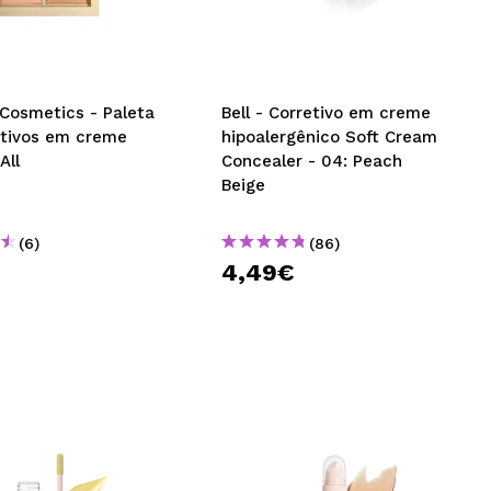
CRIAR CONTA
 Cosmetics - Paleta
Bell - Corretivo em creme
etivos em creme
hipoalergênico Soft Cream
All
Concealer - 04: Peach
Beige
(6)
(86)
€
4,49€