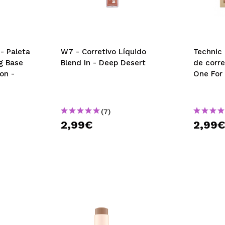
- Paleta
W7 - Corretivo Líquido
Technic
g Base
Blend In - Deep Desert
de corr
on -
One For 
(7)
2,99€
2,99