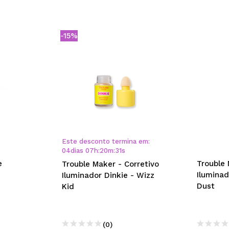
-15%
Este desconto termina em:
04
dias
07
h
:
20
m
:
30
s
e
Trouble 
Trouble Maker - Corretivo
Iluminad
Iluminador Dinkie - Wizz
Dust
Kid
(0)