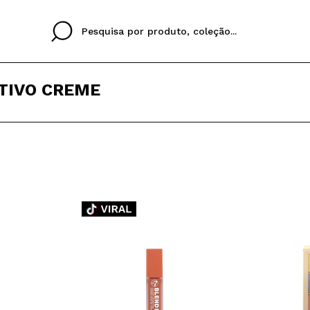
TIVO CREME
Cristina
Antonia
Ines
Eu não tenho uma c
EU IDIOMA
ez que
Buena experiencia
Muy bien
Spedizi
QUERO
PORTUGUESE
E
eriencia
imballa
ajería.
elegan
colori sc
Ao criar uma conta no
rapidamente, verificar
operações anteriores.