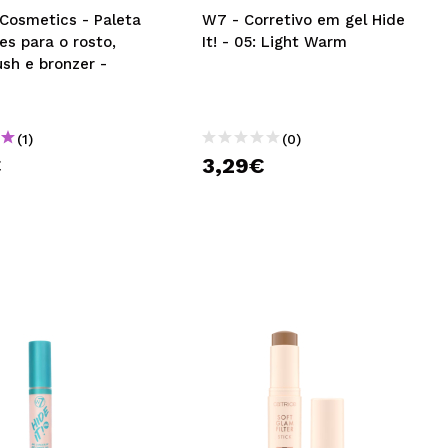
 Cosmetics - Paleta
W7 - Corretivo em gel Hide
s para o rosto,
It! - 05: Light Warm
ush e bronzer -
(1)
(0)
€
3,29€