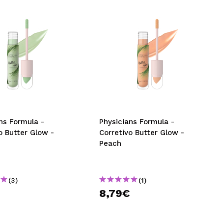
ns Formula -
Physicians Formula -
o Butter Glow -
Corretivo Butter Glow -
Peach
(3)
(1)
€
8,79€