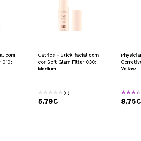
ial com
Catrice - Stick facial com
Physicia
r 010:
cor Soft Glam Filter 030:
Corretiv
Medium
Yellow
(0)
5,79€
8,75