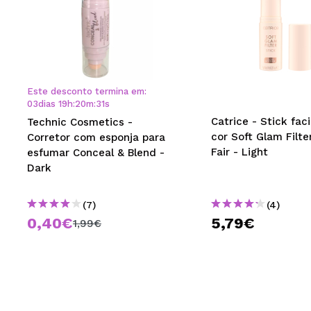
Este desconto termina em:
03
dias
19
h
:
20
m
:
30
s
Catrice - Stick fac
Technic Cosmetics -
cor Soft Glam Filte
Corretor com esponja para
Fair - Light
esfumar Conceal & Blend -
Dark
(7)
(4)
0,40€
5,79€
1,99€