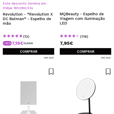
QUERO REGISTAR-ME
Este desconto termina em:
01
dias
16
h
:
09
m
:
53
s
Ao criar uma conta no Maquibeauty.pt pode fazer as suas
MQBeauty - Espelho de
Revolution - *Revolution X
compras rapidamente, verificar o estado das suas
Viagem com Iluminação
DC Batman* - Espelho de
encomendas e consultar as suas operações anteriores.
LED
mão
(12)
(116)
CRIAR CONTA
7,19€
7,95€
11,99€
-40%
COMPRAR
COMPRAR
IVA Incl.
IVA Incl.