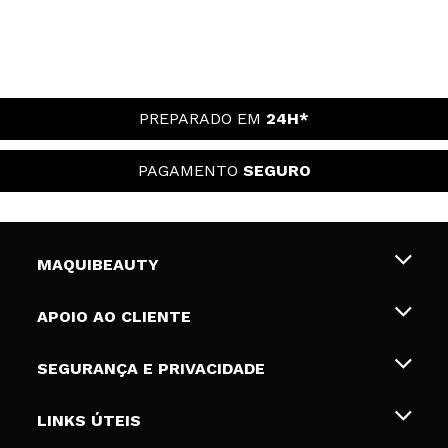
PREPARADO EM
24H*
PAGAMENTO
SEGURO
MAQUIBEAUTY
Sobre nós
APOIO AO CLIENTE
Emprego
Envios e Devoluções
SEGURANÇA E PRIVACIDADE
Gift Cards
Desistência / Devoluções
Termos e Privacidade
LINKS ÚTEIS
Formas de pagamento
Política de privacidade