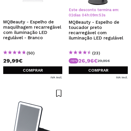
Este desconto termina em:
02
dias
04
h
:
09
m
:
53
s
MQBeauty - Espelho de
MQBeauty - Espelho de
maquilhagem recarregável
toucador preto
com iluminação LED
recarregável com
regulável - Branco
iluminação LED regulável
(50)
(23)
29,99€
26,96€
29,95€
-10%
COMPRAR
COMPRAR
IVA Incl.
IVA Incl.