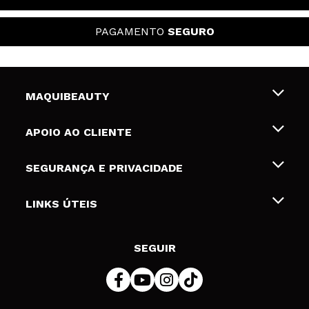
PAGAMENTO
SEGURO
MAQUIBEAUTY
Sobre nós
APOIO AO CLIENTE
Emprego
Envios e Devoluções
SEGURANÇA E PRIVACIDADE
Gift Cards
Desistência / Devoluções
Termos e Privacidade
LINKS ÚTEIS
Formas de pagamento
Política de privacidade
Contato
Desconto Estudantes
Política de cookies
SEGUIR
Resolução de litígios em linha (ODR)