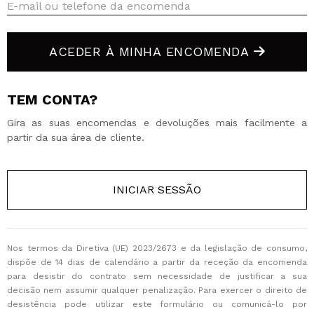
QUERO REGISTAR-ME
E-mail ou telefone da encomenda
Ao criar uma conta no Maquibeauty.pt pode fazer as suas
compras rapidamente, verificar o estado das suas
ACEDER À MINHA ENCOMENDA
encomendas e consultar as suas operações anteriores.
TEM CONTA?
CRIAR CONTA
Gira as suas encomendas e devoluções mais facilmente a
partir da sua área de cliente.
INICIAR SESSÃO
Nos termos da Diretiva (UE) 2023/2673 e da legislação de consumo,
dispõe de 14 dias de calendário a partir da receção da encomenda
para desistir do contrato sem necessidade de justificar a sua
decisão nem assumir qualquer penalização. Para exercer o direito de
desistência pode utilizar este formulário ou comunicá-lo por