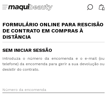
╳
╳
SELECIONE O SEU IDIOMA
FORMULÁRIO ONLINE PARA RESCISÃO
Já sou #maquilover, tenho uma conta
DE CONTRATO EM COMPRAS À
BIENVENIDX!
PORTUGUESE
DISTÂNCIA
ESPAÑOL
ENGLISH
SEM INICIAR SESSÃO
FRANCES
ALEMAN
Introduza o número da encomenda e o e-mail (ou
ITALIANO
Esqueceu-se da palavra-passe?
telefone) da encomenda para gerir a sua devolução ou
desistir do contrato.
Número da encomenda
Eu não tenho uma conta aqui