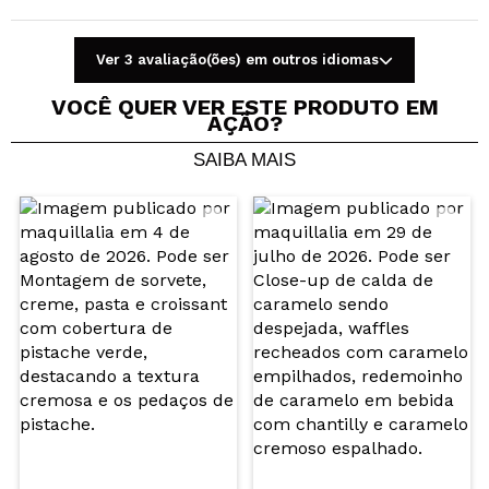
Ver 3 avaliação(ões) em outros idiomas
VOCÊ QUER VER ESTE PRODUTO EM
AÇÃO?
SAIBA MAIS
Compartilhar um vídeo ou uma foto
Seu vídeo pode ser o primeiro. Imagine isso...
Recomenda esta compra?
Sim
Não
5/5
ENVIAR