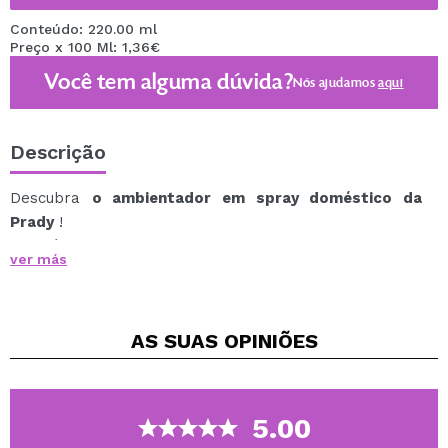
Conteúdo: 220.00 ml
Preço x 100 Ml: 1,36€
Você tem alguma dúvida?
Nós ajudamos
aqui
Descrição
Descubra
o ambientador em spray doméstico da
Prady
!
Sua fórmula exclusiva foi meticulosamente projetada
ver más
para liberar uma névoa fina e delicada que se dispersa
rapidamente, enchendo o ambiente com uma
fragrância cativante.
AS SUAS
OPINIÕES
A apresentação em spray facilita a aplicação,
permitindo controlar com precisão a quantidade de
produto que deseja utilizar.
O que torna este ambientador único é o seu aroma
5.00
excepcional, que o transportará para um oásis de