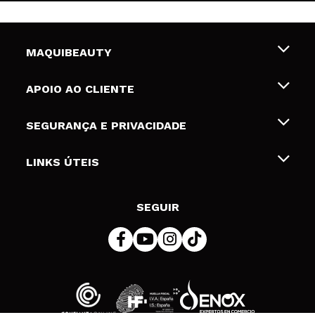
MAQUIBEAUTY
Sobre nós
APOIO AO CLIENTE
Emprego
Envios e Devoluções
SEGURANÇA E PRIVACIDADE
Gift Cards
Desistência / Devoluções
Termos e Privacidade
LINKS ÚTEIS
Formas de pagamento
Política de privacidade
Contato
Desconto Estudantes
Política de cookies
SEGUIR
Resolução de litígios em linha (ODR)