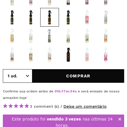
COMPRAR
Confirme sua ordem antes de
01
h
:
17
m
:
33
s
e será enviado de nosso
armazém
hoje
3 comment (s) /
Deixe um comentário
Este produto foi
vendido 3 vezes
nas últimas 24
horas.