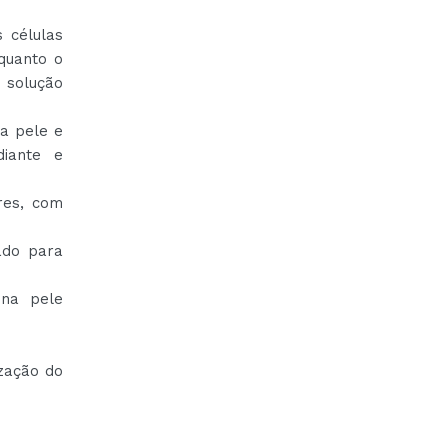
 células
quanto o
 solução
da pele e
diante e
res, com
ado para
 na pele
ização do