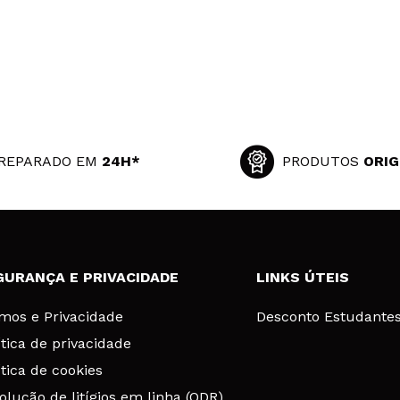
REPARADO EM
24H*
PRODUTOS
ORIG
GURANÇA E PRIVACIDADE
LINKS ÚTEIS
mos e Privacidade
Desconto Estudante
ítica de privacidade
ítica de cookies
olução de litígios em linha (ODR)