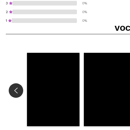
3
0%
2
0%
1
0%
VOC
Recomenda esta co
ENVI