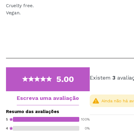
Cruelty free.
Vegan.
5.00
Existem
3
avalia
Escreva uma avaliação
Ainda não há av
Resumo das avaliações
5
100%
4
0%