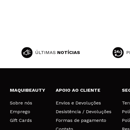
ÚLTIMAS
NOTÍCIAS
P
MAQUIBEAUTY
APOIO AO CLIENTE
SE
Sobre nós
Envios e Devoluções
Ter
Emprego
Desistência / Devoluções
Pol
Gift Cards
Formas de pagamento
Pol
Contato
Res