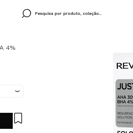
HA 4%
Cristina
Antonia
Ines
Eu não tenho uma c
EU IDIOMA
ez que
Buena experiencia
Muy bien
Spedizi
QUERO
PORTUGUESE
E
eriencia
imballa
ajería.
elegan
colori sc
Ao criar uma conta no
rapidamente, verificar
operações anteriores.