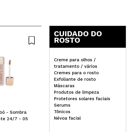
CUIDADO DO
ROSTO
Creme para olhos /
tratamento / vários
Cremes para o rosto
W7 
Exfoliante de rosto
IDC Institute - Sabonete
cor
Máscaras
facial em barra - Detox de
Pu
Produtos de limpeza
argila rosa
Protetores solares faciais
Serums
Tônicos
abó - Sombra
Névoa facial
ste 24/7 - 05