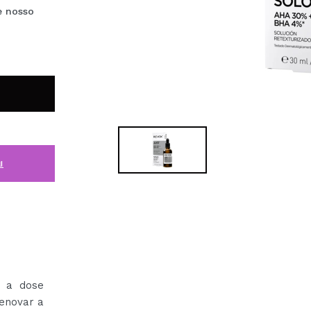
e nosso
i
m a dose
renovar a