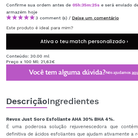
Confirme sua ordem antes de
05
h
:
35
m
:
25
s
e será enviado d
MAQUIFARMA
armazém
hoje
KOREA ZONE
3 comment (s) /
Deixe um comentário
Este produto é ideal para mim?
TRAVEL SIZE
Ativa o teu match personalizado ›
NATURE
Conteúdo: 30.00 ml
Preço x 100 Ml: 21,63€
DESCONTOS
Você tem alguma dúvida?
Nós ajudamos
aqu
OUTLET
ELES VOLTARAM!
EM BREVE
Descrição
Ingredientes
BLOG
Revox Just Soro Esfoliante AHA 30% BHA 4%.
É uma poderosa solução rejuvenescedora que conté
definitiva de ácidos esfoliantes que ajudam ativamente a 