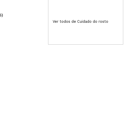
5)
(1)
2,75€
2,
Ver todos de Cuidado do rosto