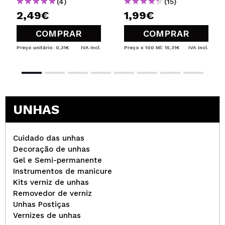
(4)
(15)
2,49€
1,99€
COMPRAR
COMPRAR
Preço unitário: 0,31€
IVA Incl.
Preço x 100 Ml: 15,31€
IVA Incl.
UNHAS
Cuidado das unhas
Decoração de unhas
Gel e Semi-permanente
Instrumentos de manicure
Kits verniz de unhas
Removedor de verniz
Unhas Postiças
Vernizes de unhas