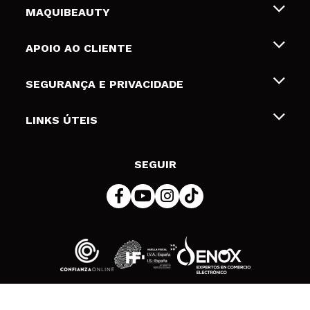
MAQUIBEAUTY
Sobre nós
APOIO AO CLIENTE
Emprego
Envios e Devoluções
SEGURANÇA E PRIVACIDADE
Gift Cards
Desistência / Devoluções
Termos e Privacidade
LINKS ÚTEIS
Formas de pagamento
Política de privacidade
Contato
Desconto Estudantes
Política de cookies
SEGUIR
Resolução de litígios em linha (ODR)
© 2026 DSM Beauty, S.L.