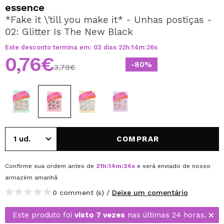
QUERO REGISTAR-ME
essence
*Fake it \'till you make it* - Unhas postiças -
Ao criar uma conta no Maquibeauty.pt pode fazer as suas
02: Glitter Is The New Black
compras rapidamente, verificar o estado das suas
encomendas e consultar as suas operações anteriores.
Este desconto termina em:
03
dias
22
h
:
14
m
:
25
s
0,76€
-80%
3,79€
CRIAR CONTA
COMPRAR
Confirme sua ordem antes de
21
h
:
14
m
:
25
s
e será enviado de nosso
armazém
amanhã
0 comment (s) /
Deixe um comentário
Este produto foi
visto 7 vezes
nas últimas 24 horas.