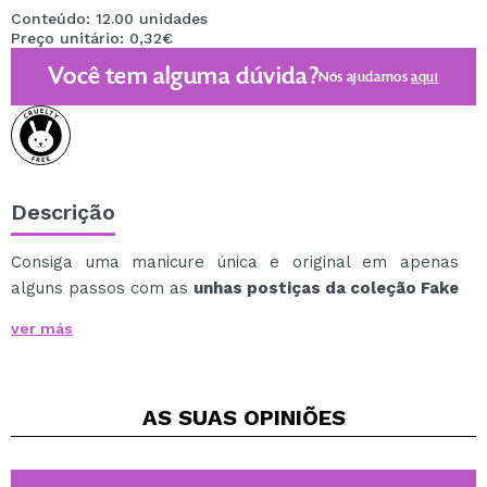
Conteúdo: 12.00 unidades
Preço unitário: 0,32€
Você tem alguma dúvida?
Nós ajudamos
aqui
Descrição
Consiga uma manicure única e original em apenas
alguns passos com as
unhas postiças da coleção Fake
it \'till you make it da essence.
ver más
Muito fácil de aplicar nas unhas.
Graças a essas unhas postiças, você pode ter designs
únicos em suas unhas sem precisar ir a um salão de
AS SUAS
OPINIÕES
beleza.
12 unhas artificiais autoadesivas disponíveis em 5
tamanhos diferentes, cada um adequado para o