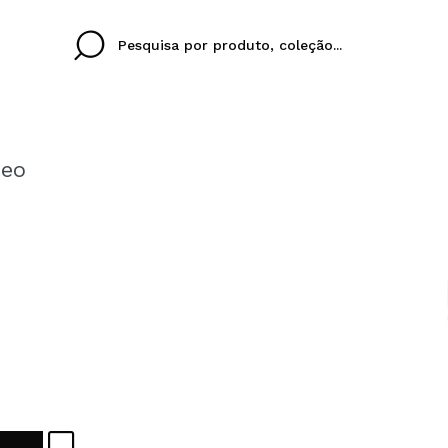
Deo
Cristina
Antonia
Ines
Eu não tenho uma c
EU IDIOMA
ez que
Buena experiencia
Muy bien
Spedizi
QUERO
PORTUGUESE
E
eriencia
imballa
ajería.
elegan
colori sc
Ao criar uma conta no
rapidamente, verificar
operações anteriores.