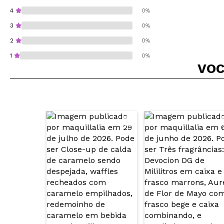
4
0%
3
0%
2
0%
1
0%
VOC
Recomenda esta co
ENVI