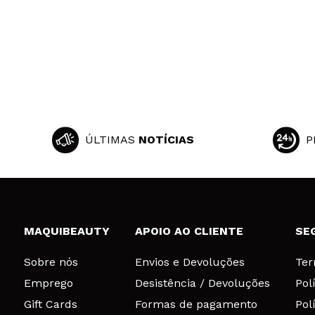
ÚLTIMAS
NOTÍCIAS
P
MAQUIBEAUTY
APOIO AO CLIENTE
SE
Sobre nós
Envios e Devoluções
Ter
Emprego
Desistência / Devoluções
Pol
Gift Cards
Formas de pagamento
Pol