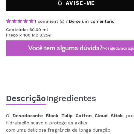
AVISE-ME
MAQUIFARMA
KOREA ZONE
1 comment (s) /
Deixe um comentário
TRAVEL SIZE
Conteúdo: 60.00 ml
Preço x 100 Ml: 3,25€
NATURE
Você tem alguma dúvida?
Nós ajudamos
aqu
DESCONTOS
OUTLET
ELES VOLTARAM!
EM BREVE
Descrição
Ingredientes
BLOG
O
Desodorante Black Tulip Cotton Cloud Stick
prop
hidratação suave e protege as axilas
com uma deliciosa fragrância de longa duração.