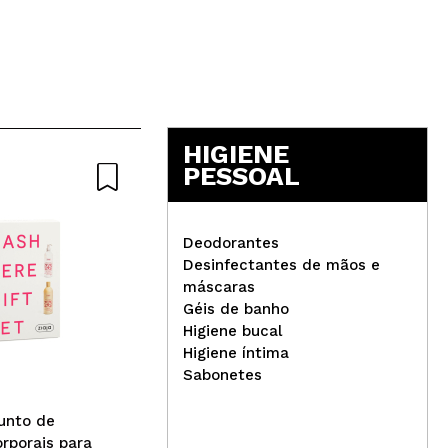
HIGIENE
PESSOAL
Natural
Deodorantes
Desinfectantes de mãos e
máscaras
Géis de banho
Natura Siberica - *Lab
CO
Higiene bucal
Biome* - Adesivos
Pre
Higiene íntima
Peptídeos para o contorno
Chr
Sabonetes
dos olhos
junto de
rporais para