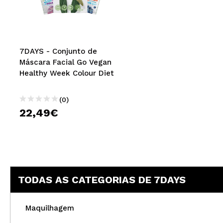
MAQUIFARMA
KOREA ZONE
TRAVEL SIZE
7DAYS - Conjunto de
Máscara Facial Go Vegan
NATURE
Healthy Week Colour Diet
(0)
DESCONTOS
22,49€
OUTLET
ELES VOLTARAM!
EM BREVE
TODAS AS CATEGORIAS DE 7DAYS
BLOG
Maquilhagem