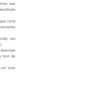
nhar nas
resultado
 que você
abamento
iando um
m.
diversas
 o tom da
 um look