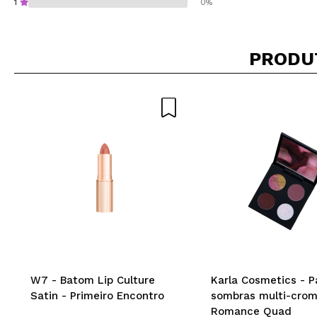
1
0%
PRODU
Recomenda esta co
ENVI
W7 - Batom Lip Culture
Karla Cosmetics - P
Satin - Primeiro Encontro
sombras multi-cro
Romance Quad