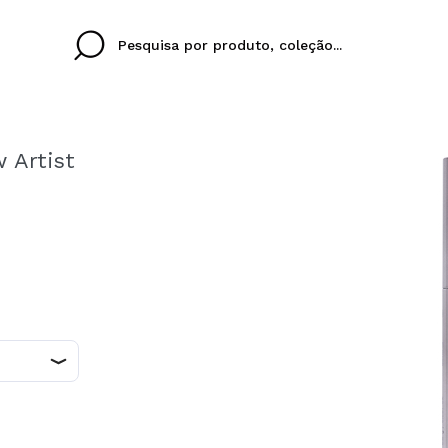
 Artist
Cristina
Antonia
Ines
Eu não tenho uma c
EU IDIOMA
ez que
Buena experiencia
Muy bien
Spedizi
QUERO
PORTUGUESE
E
eriencia
imballa
ajería.
elegan
colori sc
Ao criar uma conta no
rapidamente, verificar
operações anteriores.