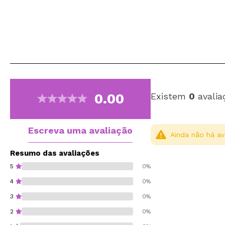
0.00
Existem
0
avalia
Escreva uma avaliação
Ainda não há av
Resumo das avaliações
5
0%
4
0%
3
0%
2
0%