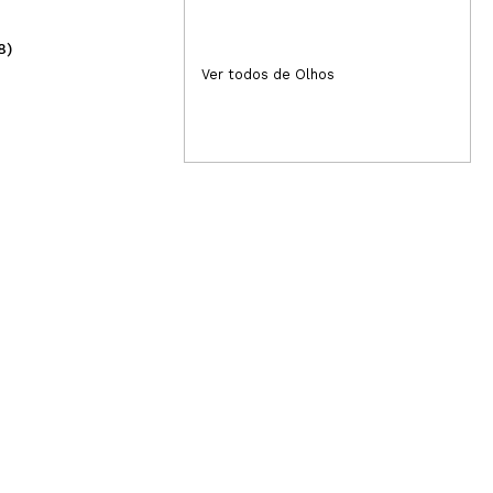
8)
(2)
11,99€
2,
Ver todos de Olhos