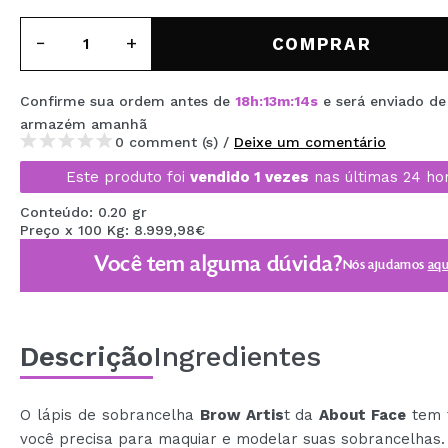
MAQUIFARMA
COMPRAR
KOREA ZONE
TRAVEL SIZE
Confirme sua ordem antes de
18
h
:
13
m
:
13
s
e será enviado de
armazém
amanhã
NATURE
0 comment (s) /
Deixe um comentário
Este produto foi
vendido 1 vezes
nas últimas 24 ho
DESCONTOS
Conteúdo: 0.20 gr
Preço x 100 Kg: 8.999,98€
OUTLET
Você tem alguma dúvida?
Nós ajudamos
aqu
ELES VOLTARAM!
EM BREVE
Descrição
Ingredientes
BLOG
O lápis de sobrancelha
Brow Artis
t da
About Face
tem 
você precisa para maquiar e modelar suas sobrancelhas.