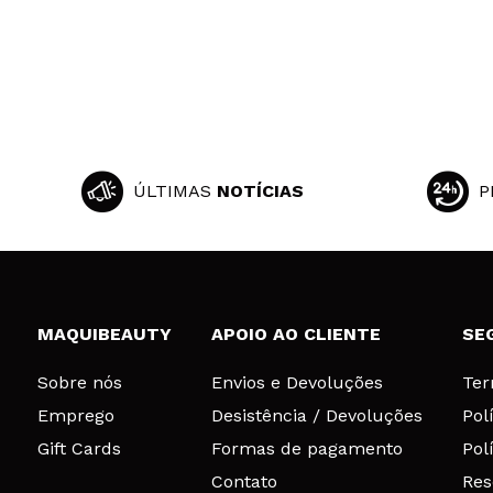
ÚLTIMAS
NOTÍCIAS
P
MAQUIBEAUTY
APOIO AO CLIENTE
SE
Sobre nós
Envios e Devoluções
Ter
Emprego
Desistência / Devoluções
Pol
Gift Cards
Formas de pagamento
Pol
Contato
Res