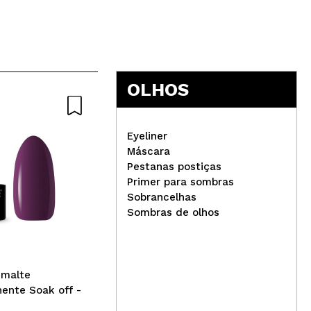
5
OLHOS
Eyeliner
Máscara
Pestanas postiças
Primer para sombras
Mar
Sobrancelhas
Revolution - Paleta de
gli
Sombras de olhos
sombras de olhos Forever
Flawless - Desert Desire
smalte
ente Soak off -