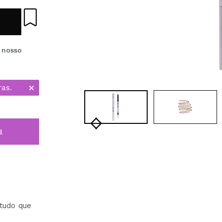
 nosso
ras.
i
tudo que