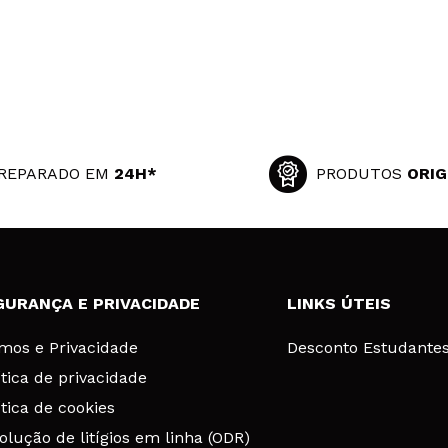
REPARADO EM
24H*
PRODUTOS
ORIG
GURANÇA E PRIVACIDADE
LINKS ÚTEIS
mos e Privacidade
Desconto Estudante
ítica de privacidade
ítica de cookies
olução de litígios em linha (ODR)