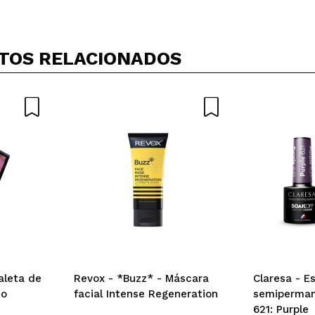
Compartilhar um vídeo ou uma foto
Seu vídeo pode ser o primeiro. Imagine isso...
TOS RELACIONADOS
5/
mpra?
Sim
Não
AR
aleta de
Revox - *Buzz* - Máscara
Claresa - E
mo
facial Intense Regeneration
semiperman
621: Purple