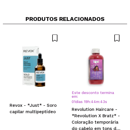
Responder
Útil
|
Hace 9 años
PRODUTOS RELACIONADOS
Este desconto termina
em:
01
dias
19
h
:
44
m
:
43
s
Revox - *Just* - Soro
Revolution Haircare -
capilar multipeptídeo
*Revolution X Bratz* -
Coloração temporária
do cabelo em tons de