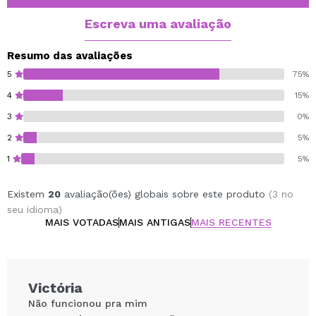
Escreva uma avaliação
Resumo das avaliações
5
75%
4
15%
3
0%
2
5%
1
5%
Existem
20
avaliação(ões) globais sobre este produto
(3 no
seu idioma)
MAIS VOTADAS
MAIS ANTIGAS
MAIS RECENTES
Victória
Não funcionou pra mim