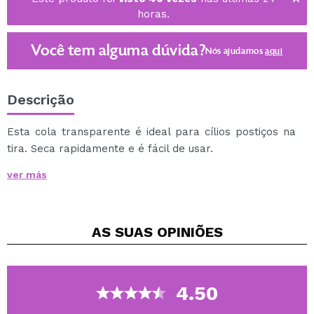
horas.
Você tem alguma dúvida?
Nós ajudamos
aqui
Descrição
Esta cola transparente é ideal para cílios postiços na
tira. Seca rapidamente e é fácil de usar.
Directions: Apply a thin line of adhesive along band.
ver más
Hold for 30 seconds until adhesive becomes tacky. For
best results use Ardell Lash Applicator to hold and
apply lashes. Place band against eyelid as close to
AS SUAS
OPINIÕES
lash roots as possible. Using fingertip, gently press
corners and along the band to secure. To Remove:
Gently peel band off lid, starting at the outer corner.
Clean and by peeling off lash adhesive. Place lashes
4.50
back in lash tray to maintain their shape for re-use.