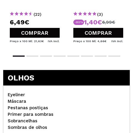
marrom - Sasha
Bunny Boo Red
(22)
(3)
6,49€
1,40€
6,99€
-80%
COMPRAR
COMPRAR
Preço x 100 Ml: 21,63€
IVA Incl.
Preço x 100 Ml: 4,66€
IVA Incl.
OLHOS
Eyeliner
Máscara
Pestanas postiças
Primer para sombras
Sobrancelhas
Sombras de olhos