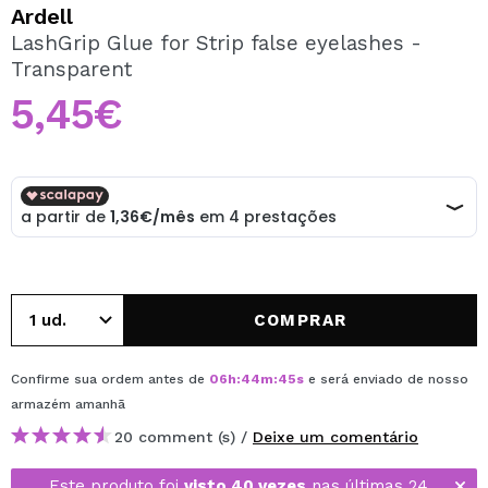
QUERO REGISTAR-ME
Ardell
LashGrip Glue for Strip false eyelashes -
Ao criar uma conta no Maquibeauty.pt pode fazer as suas
Transparent
compras rapidamente, verificar o estado das suas
encomendas e consultar as suas operações anteriores.
5,45€
CRIAR CONTA
COMPRAR
Confirme sua ordem antes de
06
h
:
44
m
:
45
s
e será enviado de nosso
armazém
amanhã
20 comment (s) /
Deixe um comentário
Este produto foi
visto 40 vezes
nas últimas 24