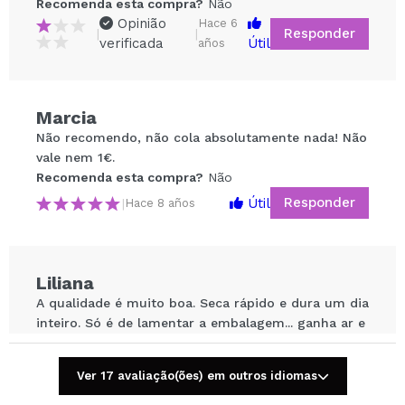
Recomenda esta compra?
Não
Opinião
Hace 6
Responder
|
|
verificada
Útil
años
Marcia
Compartilhar um vídeo ou uma foto
Não recomendo, não cola absolutamente nada! Não
Seu vídeo pode ser o primeiro. Imagine isso...
vale nem 1€.
Recomenda esta compra?
Não
Responder
Útil
|
Hace 8 años
Recomenda esta compra?
Sim
Não
5/5
ENVIAR
Liliana
A qualidade é muito boa. Seca rápido e dura um dia
inteiro. Só é de lamentar a embalagem... ganha ar e
para sair tem de se apertar, depois sai em excesso.
Suja e desperdiça-se produto
Ver 17 avaliação(ões) em outros idiomas
Recomenda esta compra?
Sim