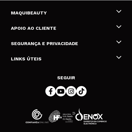
MAQUIBEAUTY
Sobre nós
APOIO AO CLIENTE
Emprego
Envios e Devoluções
SEGURANÇA E PRIVACIDADE
Gift Cards
Desistência / Devoluções
Termos e Privacidade
LINKS ÚTEIS
Formas de pagamento
Política de privacidade
Contato
Desconto Estudantes
Política de cookies
SEGUIR
Resolução de litígios em linha (ODR)