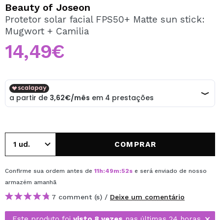
QUERO REGISTAR-ME
Beauty of Joseon
Protetor solar facial FPS50+ Matte sun stick:
Ao criar uma conta no Maquibeauty.pt pode fazer as suas
Mugwort + Camilia
compras rapidamente, verificar o estado das suas
encomendas e consultar as suas operações anteriores.
14,49€
CRIAR CONTA
COMPRAR
Confirme sua ordem antes de
11
h
:
49
m
:
52
s
e será enviado de nosso
armazém
amanhã
7 comment (s) /
Deixe um comentário
Este produto foi
visto 8 vezes
nas últimas 24 horas.