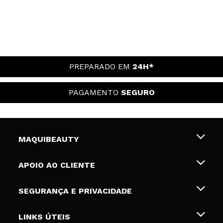
PREPARADO EM
24H*
PAGAMENTO
SEGURO
MAQUIBEAUTY
Sobre nós
APOIO AO CLIENTE
Emprego
Envios e Devoluções
SEGURANÇA E PRIVACIDADE
Gift Cards
Desistência / Devoluções
Termos e Privacidade
LINKS ÚTEIS
Formas de pagamento