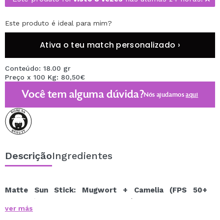
Este produto é ideal para mim?
Ativa o teu match personalizado ›
Conteúdo: 18.00 gr
Preço x 100 Kg: 80,50€
Você tem alguma dúvida?
Nós ajudamos
aqui
Descrição
Ingredientes
Matte Sun Stick: Mugwort + Camelia (FPS 50+
PA++++) da Beauty of Joseon
é um protetor solar
ver más
vegano em formato stick que oferece proteção eficaz