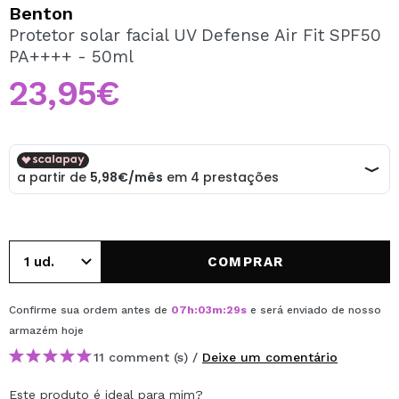
QUERO REGISTAR-ME
Benton
Protetor solar facial UV Defense Air Fit SPF50
Ao criar uma conta no Maquibeauty.pt pode fazer as suas
PA++++ - 50ml
compras rapidamente, verificar o estado das suas
encomendas e consultar as suas operações anteriores.
23,95€
CRIAR CONTA
COMPRAR
Confirme sua ordem antes de
07
h
:
03
m
:
29
s
e será enviado de nosso
armazém
hoje
11 comment (s) /
Deixe um comentário
Este produto é ideal para mim?