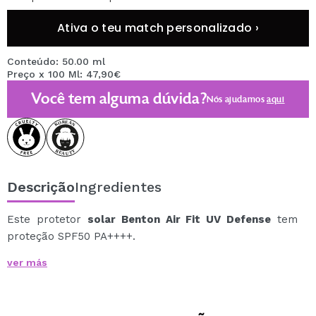
Ativa o teu match personalizado ›
Conteúdo: 50.00 ml
Preço x 100 Ml: 47,90€
Você tem alguma dúvida?
Nós ajudamos
aqui
Descrição
Ingredientes
Este protetor
solar Benton Air Fit UV Defense
tem
proteção SPF50 PA++++.
Tem uma textura de gel super leve, sem efeito
ver más
máscara ou marcas brancas.
Ele também funciona como um hidratante leve.
Para todos os tipos de pele, especialmente indicado