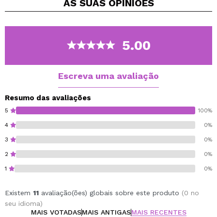
AS SUAS
OPINIÕES
para peles que adoram texturas leves.
Na sua fórmula encontramos niacinamida, centella
asiatica e pantenol, três ingredientes calmantes e
reparadores, ingredientes calmantes e reparadores,
5.00
que o ajudarão a prevenir o aparecimento de espinhas
melhorando a textura e a hiperpigmentação da pele.
Eles também vão te ajudar na hora de reduzir as linhas
Escreva uma avaliação
de expressão.
Resumo das avaliações
Cruelty-Free.
5
100%
Vegan.
4
0%
3
0%
2
0%
1
0%
Existem
11
avaliação(ões) globais sobre este produto
(0 no
seu idioma)
MAIS VOTADAS
MAIS ANTIGAS
MAIS RECENTES