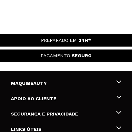
PREPARADO EM
24H*
PAGAMENTO
SEGURO
MAQUIBEAUTY
Sobre nós
APOIO AO CLIENTE
Emprego
Envios e Devoluções
SEGURANÇA E PRIVACIDADE
Gift Cards
Desistência / Devoluções
Termos e Privacidade
LINKS ÚTEIS
Formas de pagamento