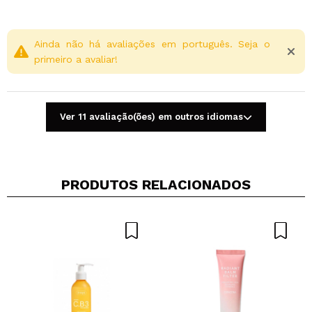
Ainda não há avaliações em português. Seja o
primeiro a avaliar!
Ver 11 avaliação(ões) em outros idiomas
PRODUTOS RELACIONADOS
Compartilhar um vídeo ou uma foto
Seu vídeo pode ser o primeiro. Imagine isso...
Recomenda esta compra?
Sim
Não
5/5
ENVIAR