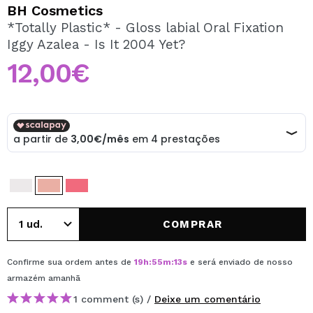
QUERO REGISTAR-ME
BH Cosmetics
*Totally Plastic* - Gloss labial Oral Fixation
Ao criar uma conta no Maquibeauty.pt pode fazer as suas
Iggy Azalea - Is It 2004 Yet?
compras rapidamente, verificar o estado das suas
encomendas e consultar as suas operações anteriores.
12,00€
CRIAR CONTA
COMPRAR
Confirme sua ordem antes de
19
h
:
55
m
:
13
s
e será enviado de nosso
armazém
amanhã
1 comment (s) /
Deixe um comentário