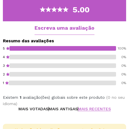
Uma coleção inspirada na década e tendências dos
5.00
anos 2000.
Cruelty Free.
Escreva uma avaliação
Vegan.
Resumo das avaliações
5
100%
4
0%
3
0%
2
0%
1
0%
Existem
1
avaliação(ões) globais sobre este produto
(0 no seu
idioma)
MAIS VOTADAS
MAIS ANTIGAS
MAIS RECENTES