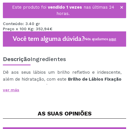
Este produto foi
vendido 1 vezes
nas últimas 24
horas.
Conteúdo: 3.40 gr
Preço x 100 Kg: 352,94€
Você tem alguma dúvida?
Nós ajudamos
aqui
Descrição
Ingredientes
Dê aos seus lábios um brilho refletivo e iridescente,
além de hidratação, com este
Brilho de Lábios Fixação
Oral Totalmente Plástico Iggy Azalea x BH Cosmetics
ver más
.
Um gloss que possui um aplicador confortável e
preciso para obter um acabamento perfeito em
AS SUAS
OPINIÕES
apenas uma passagem.
Em uma infinidade de tons para você escolher o seu
favorito.