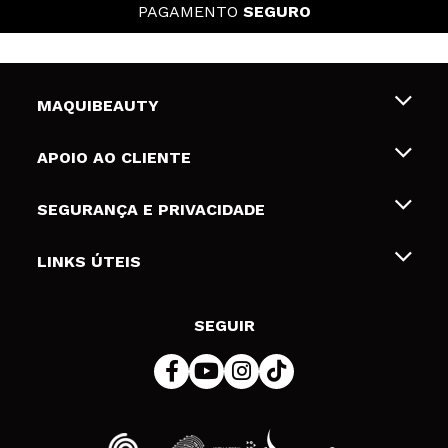
PAGAMENTO
SEGURO
MAQUIBEAUTY
Sobre nós
APOIO AO CLIENTE
Emprego
Envios e Devoluções
SEGURANÇA E PRIVACIDADE
Gift Cards
Desistência / Devoluções
Termos e Privacidade
LINKS ÚTEIS
Formas de pagamento
Política de privacidade
Contato
Desconto Estudantes
Política de cookies
SEGUIR
Resolução de litígios em linha (ODR)