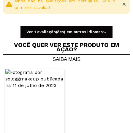
Ainda não há avaliações em português. Seja o
primeiro a avaliar!
Ver 1 avaliação(ões) em outros idiomas
VOCÊ QUER VER ESTE PRODUTO EM
AÇÃO?
SAIBA MAIS
Compartilhar um vídeo ou uma foto
Seu vídeo pode ser o primeiro. Imagine isso...
Recomenda esta compra?
Sim
Não
5/5
ENVIAR