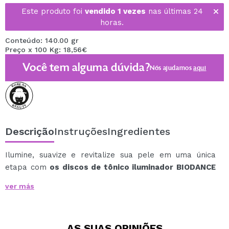
Este produto foi
vendido 1 vezes
nas últimas 24
horas.
Conteúdo: 140.00 gr
Preço x 100 Kg: 18,56€
Você tem alguma dúvida?
Nós ajudamos
aqui
Descrição
Instruções
Ingredientes
Ilumine, suavize e revitalize sua pele em uma única
etapa com
os discos de tônico iluminador BIODANCE
BIODANCE
.
ver más
Este tratamento diário de tripla ação é formulado com
ingredientes poderosos e suaves, projetados para
melhorar a textura, reduzir manchas escuras e realçar
AS SUAS
OPINIÕES
o brilho natural da sua pele.