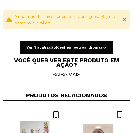
rotina diária de cuidados com a pele.
Cruelty free.
Ainda não há avaliações em português. Seja o
primeiro a avaliar!
Ver 1 avaliação(ões) em outros idiomas
VOCÊ QUER VER ESTE PRODUTO EM
AÇÃO?
SAIBA MAIS
Compartilhar um vídeo ou uma foto
Seu vídeo pode ser o primeiro. Imagine isso...
PRODUTOS RELACIONADOS
Recomenda esta compra?
Sim
Não
5/5
ENVIAR