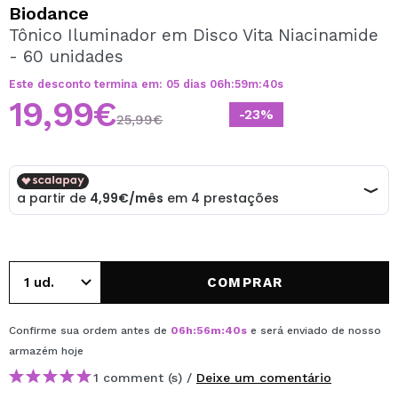
QUERO REGISTAR-ME
Biodance
Tônico Iluminador em Disco Vita Niacinamide
Ao criar uma conta no Maquibeauty.pt pode fazer as suas
- 60 unidades
compras rapidamente, verificar o estado das suas
encomendas e consultar as suas operações anteriores.
Este desconto termina em:
05
dias
06
h
:
59
m
:
40
s
19,99€
-23%
25,99€
CRIAR CONTA
COMPRAR
Confirme sua ordem antes de
06
h
:
56
m
:
40
s
e será enviado de nosso
armazém
hoje
1 comment (s) /
Deixe um comentário