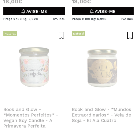
18,00€
18,00€
AVISE-ME
AVISE-ME
Preço x 100 Kg: 6,92€
IVA Incl.
Preço x 100 Kg: 6,92€
IVA Incl.
Natural
Natural
Book and Glow -
Book and Glow - *Mundos
*Momentos Perfeitos* -
Extraordinarios* - Vela de
Vegan Soy Candle - A
Soja - El Ala Cuatro
Primavera Perfeita