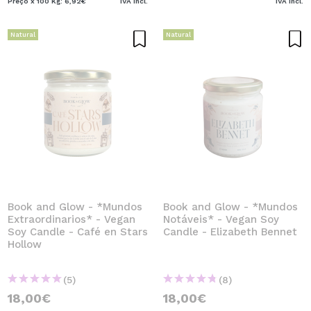
Preço x 100 Kg: 6,92€
IVA Incl.
IVA Incl.
Natural
Natural
Book and Glow - *Mundos
Book and Glow - *Mundos
Extraordinarios* - Vegan
Notáveis* - Vegan Soy
Soy Candle - Café en Stars
Candle - Elizabeth Bennet
Hollow
(5)
(8)
18,00€
18,00€