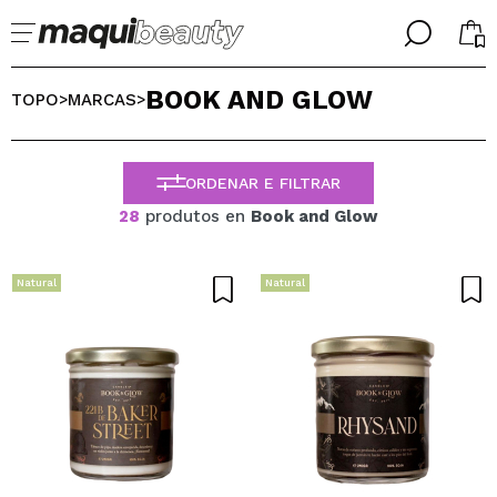
╳
╳
BOOK AND GLOW
SELECIONE O SEU IDIOMA
TOPO
MARCAS
>
>
Já sou #maquilover, tenho uma conta
BIENVENIDX!
PORTUGUESE
ESPAÑOL
ORDENAR E FILTRAR
ENGLISH
28
produtos en
Book and Glow
FRANCES
ALEMAN
ITALIANO
Natural
Natural
Esqueceu-se da palavra-passe?
Eu não tenho uma conta aqui