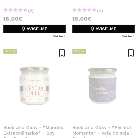
(2)
(4)
18,00€
18,00€
AVISE-ME
AVISE-ME
IVA Incl.
IVA Incl.
Natural
Natural
Book and Glow - *Mundos
Book and Glow - *Perfect
Extraordinarios* - Soy
Moments* - Vela de soja -