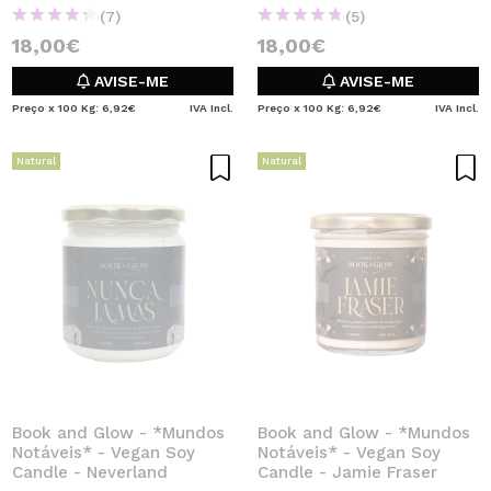
(7)
(5)
18,00€
18,00€
AVISE-ME
AVISE-ME
Preço x 100 Kg: 6,92€
IVA Incl.
Preço x 100 Kg: 6,92€
IVA Incl.
Natural
Natural
Book and Glow - *Mundos
Book and Glow - *Mundos
Notáveis* - Vegan Soy
Notáveis* - Vegan Soy
Candle - Neverland
Candle - Jamie Fraser