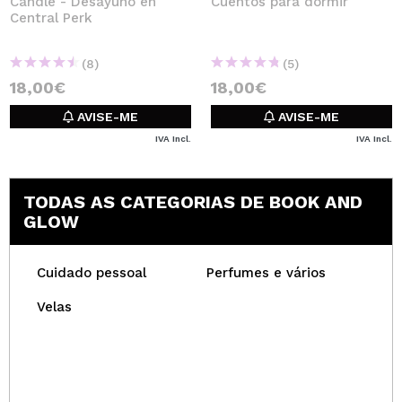
Candle - Desayuno en
Cuentos para dormir
Central Perk
(8)
(5)
18,00€
18,00€
AVISE-ME
AVISE-ME
IVA Incl.
IVA Incl.
TODAS AS CATEGORIAS DE BOOK AND
GLOW
Cuidado pessoal
Perfumes e vários
Velas