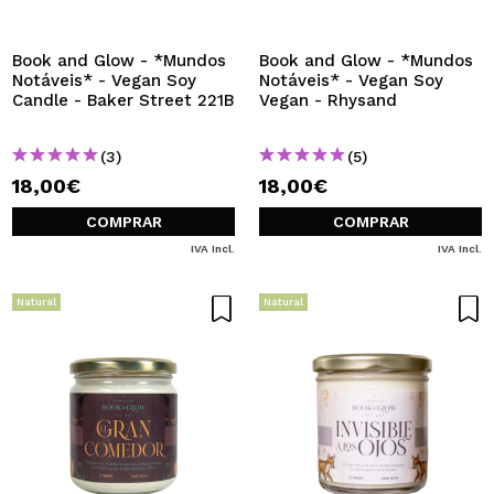
QUERO REGISTAR-ME
Ao criar uma conta no Maquibeauty.pt pode fazer as suas
Book and Glow - *Mundos
Book and Glow - *Mundos
compras rapidamente, verificar o estado das suas
Notáveis* - Vegan Soy
Notáveis* - Vegan Soy
encomendas e consultar as suas operações anteriores.
Candle - Baker Street 221B
Vegan - Rhysand
(3)
(5)
CRIAR CONTA
18,00€
18,00€
COMPRAR
COMPRAR
IVA Incl.
IVA Incl.
Natural
Natural