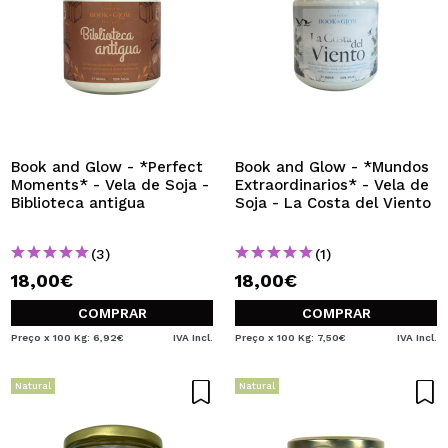
Book and Glow - *Perfect
Book and Glow - *Mundos
Moments* - Vela de Soja -
Extraordinarios* - Vela de
Biblioteca antigua
Soja - La Costa del Viento
(3)
(1)
18,00€
18,00€
COMPRAR
COMPRAR
Preço x 100 Kg: 6,92€
IVA Incl.
Preço x 100 Kg: 7,50€
IVA Incl.
Natural
Natural