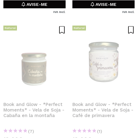
AVISE-ME
AVISE-ME
IVA Incl.
IVA Incl.
Natural
Natural
Book and Glow - *Perfect
Book and Glow - *Perfect
Moments* - Vela de Soja -
Moments* - Vela de Soja -
Cabaña en la montaña
Café de primavera
(7)
(1)