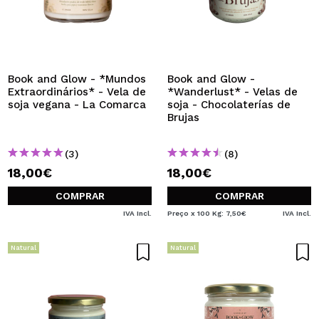
Book and Glow - *Mundos
Book and Glow -
Extraordinários* - Vela de
*Wanderlust* - Velas de
soja vegana - La Comarca
soja - Chocolaterías de
Brujas
(3)
(8)
18,00€
18,00€
COMPRAR
COMPRAR
IVA Incl.
Preço x 100 Kg: 7,50€
IVA Incl.
Natural
Natural