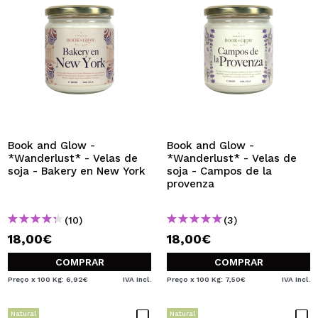
Book and Glow -
Book and Glow -
*Wanderlust* - Velas de
*Wanderlust* - Velas de
soja - Bakery en New York
soja - Campos de la
provenza
(10)
(3)
18,00€
18,00€
COMPRAR
COMPRAR
Preço x 100 Kg: 6,92€
IVA Incl.
Preço x 100 Kg: 7,50€
IVA Incl.
Natural
Natural