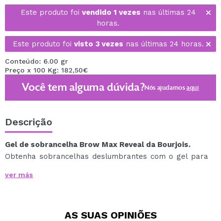
Este produto foi
vendido 1 vezes
nas últimas 24
horas.
Este produto foi
visto 3 vezes
nas últimas 24 horas.
Conteúdo: 6.00 gr
Preço x 100 Kg: 182,50€
Você tem alguma dúvida?
Nós ajudamos
aqui
Descrição
Gel de sobrancelha Brow Max Reveal da Bourjois.
Obtenha sobrancelhas deslumbrantes com o gel para
sobrancelhas Brow Reveal, o aliado perfeito para
ver más
conseguir sobrancelhas impecavelmente definidas e
bem esculpidas.
Este produto multifuncional foi pensado para
AS SUAS
OPINIÕES
transformar as sobrancelhas, conferindo-lhes um