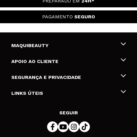
PREPARADO EM
24H*
PAGAMENTO
SEGURO
MAQUIBEAUTY
Sobre nós
APOIO AO CLIENTE
Emprego
Envios e Devoluções
SEGURANÇA E PRIVACIDADE
Gift Cards
Desistência / Devoluções
Termos e Privacidade
LINKS ÚTEIS
Formas de pagamento
Política de privacidade
Contato
Desconto Estudantes
Política de cookies
SEGUIR
Resolução de litígios em linha (ODR)