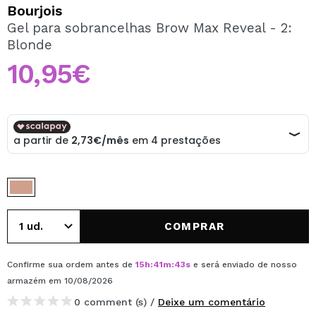
QUERO REGISTAR-ME
Bourjois
Gel para sobrancelhas Brow Max Reveal - 2:
Ao criar uma conta no Maquibeauty.pt pode fazer as suas
Blonde
compras rapidamente, verificar o estado das suas
encomendas e consultar as suas operações anteriores.
10,95€
CRIAR CONTA
COMPRAR
Confirme sua ordem antes de
15
h
:
41
m
:
43
s
e será enviado de nosso
armazém
em 10/08/2026
0 comment (s) /
Deixe um comentário