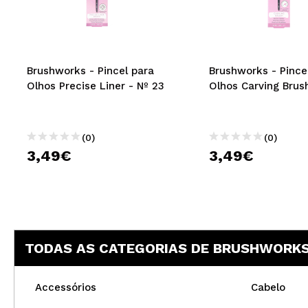
MAQUIFARMA
KOREA ZONE
TRAVEL SIZE
Brushworks - Pincel para
Brushworks - Pince
Olhos Precise Liner - Nº 23
Olhos Carving Brush
NATURE
(0)
(0)
DESCONTOS
3,49€
3,49€
OUTLET
ELES VOLTARAM!
EM BREVE
TODAS AS CATEGORIAS DE BRUSHWORK
BLOG
Accessórios
Cabelo