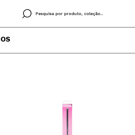
HOS
Cristina
Antonia
Ines
Eu não tenho uma c
EU IDIOMA
ez que
Buena experiencia
Muy bien
Spedizi
QUERO
PORTUGUESE
E
eriencia
imballa
ajería.
elegan
colori sc
Ao criar uma conta no
rapidamente, verificar
operações anteriores.