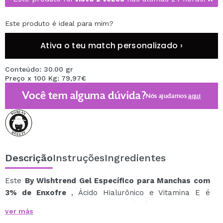
Este produto é ideal para mim?
Ativa o teu match personalizado ›
Conteúdo: 30.00 gr
Preço x 100 Kg: 79,97€
Você tem alguma dúvida?
Nós ajudamos
aqui
Descrição
Instruções
Ingredientes
Este
By Wishtrend Gel Específico para Manchas com
3% de Enxofre
, Ácido Hialurônico e Vitamina E é
formulado com Enxofre Coloidal (3%), um ingrediente
ver más
ativo eficaz que ajuda a controlar o excesso de sebo,