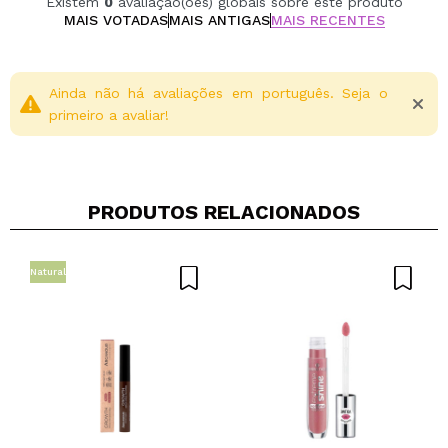
Existem
0
avaliação(ões) globais sobre este produto
sensíveis.
MAIS VOTADAS
MAIS ANTIGAS
MAIS RECENTES
Sua textura leve e de rápida absorção o torna um
aliado perfeito para o uso diário, deixando a pele mais
fresca, equilibrada e saudável.
Ainda não há avaliações em português. Seja o
primeiro a avaliar!
Adequado para mulheres grávidas.
PRODUTOS RELACIONADOS
Natural
Compartilhar um vídeo ou uma foto
Seu vídeo pode ser o primeiro. Imagine isso...
Recomenda esta compra?
Sim
Não
5/5