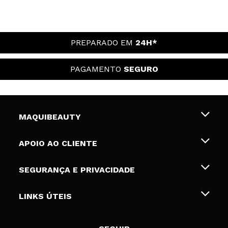
PREPARADO EM
24H*
PAGAMENTO
SEGURO
MAQUIBEAUTY
Sobre nós
APOIO AO CLIENTE
Emprego
Envios e Devoluções
SEGURANÇA E PRIVACIDADE
Gift Cards
Desistência / Devoluções
Termos e Privacidade
LINKS ÚTEIS
Formas de pagamento
Política de privacidade
Contato
Desconto Estudantes
Política de cookies