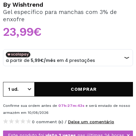
QUERO REGISTAR-ME
By Wishtrend
Gel específico para manchas com 3% de
Ao criar uma conta no Maquibeauty.pt pode fazer as suas
enxofre
compras rapidamente, verificar o estado das suas
encomendas e consultar as suas operações anteriores.
23,99€
CRIAR CONTA
COMPRAR
Confirme sua ordem antes de
07
h
:
27
m
:
43
s
e será enviado de nosso
armazém
em 10/08/2026
0 comment (s) /
Deixe um comentário
Este produto foi
visto 2 vezes
nas últimas 24 horas.