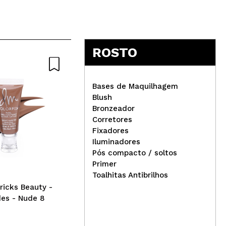
dia todo e sim periodos de tempo curtos
Responder
Útil
ROSTO
Bases de Maquilhagem
Blush
Bronzeador
Responder
Útil
Corretores
Wai
Fixadores
Claresa - *Perfect Nude* -
Cal
Iluminadores
Esmalte semipermanente
esp
Pós compacto / soltos
Soak off - 03
Primer
Toalhitas Antibrilhos
icks Beauty -
Responder
Útil
des - Nude 8