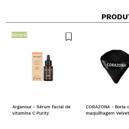
Bruma boa, quan
Recomenda esta
PRODU
|
Natural
Dora Barros
ok
Recomenda esta
|
Luana
Qualidade boa p
Recomenda esta
Arganour - Sérum facial de
CORAZONA - Borla 
|
vitamina C Purity
maquilhagem Velvet