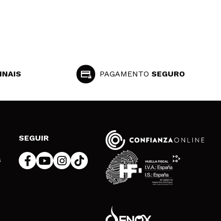
Responder
Útil
INAIS
PAGAMENTO
SEGURO
o de frescura. Atenção: cheiro muito intenso a rosas
SEGUIR
Responder
Útil
s