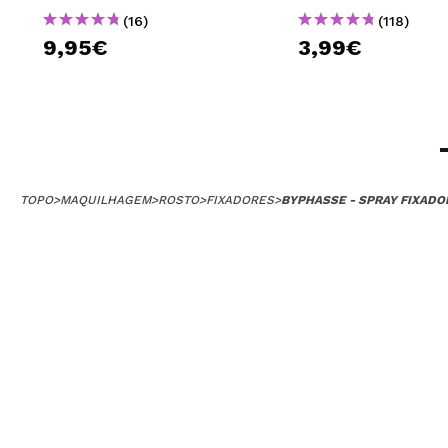
joana
(16)
(118)
andei o dia todo
9,95€
3,99€
Recomenda esta
|
Inês
TOPO
>
MAQUILHAGEM
>
ROSTO
>
FIXADORES
>
BYPHASSE - SPRAY FIXAD
não achei grand
Recomenda esta
|
Ana Rita
.
Recomenda esta
|
Ha