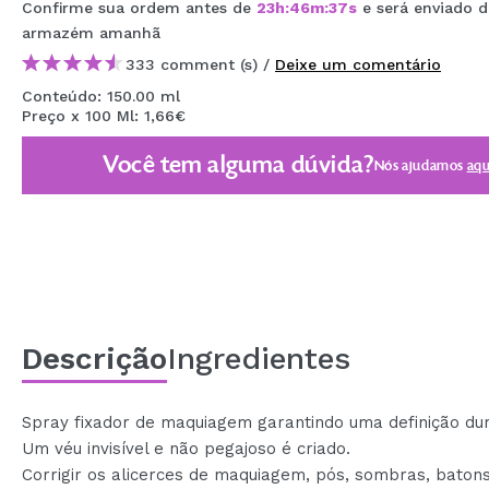
Confirme sua ordem antes de
23
h
:
46
m
:
37
s
e será enviado 
MAQUIFARMA
armazém
amanhã
KOREA ZONE
333 comment (s) /
Deixe um comentário
Conteúdo: 150.00 ml
TRAVEL SIZE
Preço x 100 Ml: 1,66€
NATURE
Você tem alguma dúvida?
Nós ajudamos
aqu
DESCONTOS
OUTLET
ELES VOLTARAM!
EM BREVE
Descrição
Ingredientes
BLOG
Spray fixador de maquiagem garantindo uma definição du
Um véu invisível e não pegajoso é criado.
Corrigir os alicerces de maquiagem, pós, sombras, batons