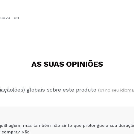
scova ou
AS SUAS
OPINIÕES
iação(ões) globais sobre este produto
(61 no seu idioma
quilhagem, mas também não sinto que prolongue a sua duraçã
 compra?
Não