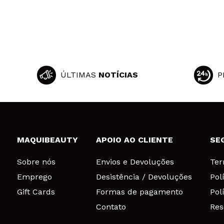
Célia
Uso como bruma d
Recomenda esta
|
ÚLTIMAS
NOTÍCIAS
P
Daniela
Não é o melhor d
Recomenda esta
MAQUIBEAUTY
APOIO AO CLIENTE
SE
|
Sobre nós
Envios e Devoluções
Ter
Emprego
Desistência / Devoluções
Pol
Maria
Gift Cards
Formas de pagamento
Pol
Ajuda a tirar o 
Contato
Res
Recomenda esta