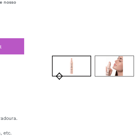
de nosso
i
radoura.
, etc.