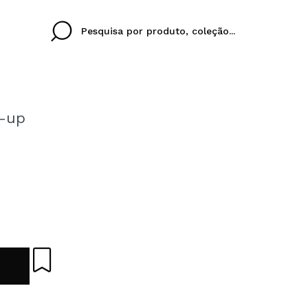
e-up
Cristina
Antonia
Ines
Eu não tenho uma c
EU IDIOMA
ez que
Buena experiencia
Muy bien
Spedizi
QUERO
PORTUGUESE
E
eriencia
imballa
ajería.
elegan
colori sc
Ao criar uma conta no
rapidamente, verificar
operações anteriores.