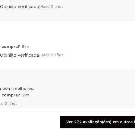
Opinião verificada
|
Hace 2 años
Compartilhar um vídeo ou uma foto
 compra?
Sim
Seu vídeo pode ser o primeiro. Imagine isso...
Opinião verificada
|
Hace 2 años
5/
mpra?
Sim
Não
AR
á bem melhores.
 compra?
Sim
ce 2 años
Ver 272 avaliação(ões) em outros 