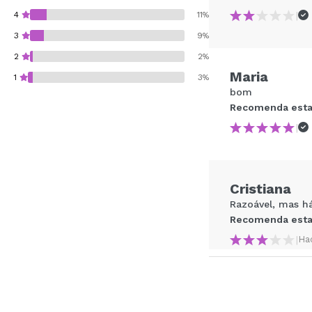
|
4
11%
3
9%
2
2%
Maria
1
3%
bom
Recomenda esta
|
Recomenda esta co
Cristiana
ENVI
Razoável, mas h
Recomenda esta
|
Ha
Mara