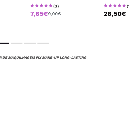
(3)
(
 com a maquilhagem direita, para o dia a dia é excelente e ba
7,65€
28,50€
9,00€
 compra?
Sim
Opinião verificada
|
Hace 4 años
OR DE MAQUILHAGEM FIX MAKE-UP LONG-LASTING
e coisa como fixador, a mim não fixou maquilhagem nenhuma
 compra?
Sim
Opinião verificada
|
Hace 4 años
 compra?
Sim
ce 4 años