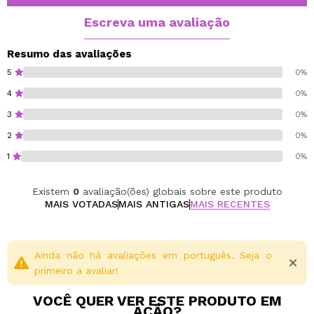
Escreva uma avaliação
Resumo das avaliações
5
0%
4
0%
3
0%
2
0%
1
0%
Existem
0
avaliação(ões) globais sobre este produto
MAIS VOTADAS
MAIS ANTIGAS
MAIS RECENTES
Ainda não há avaliações em português. Seja o
primeiro a avaliar!
VOCÊ QUER VER ESTE PRODUTO EM
AÇÃO?