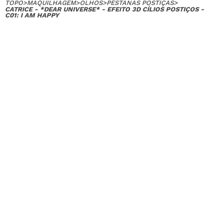
TOPO
>
MAQUILHAGEM
>
OLHOS
>
PESTANAS POSTIÇAS
>
CATRICE - *DEAR UNIVERSE* - EFEITO 3D CÍLIOS POSTIÇOS -
C01: I AM HAPPY