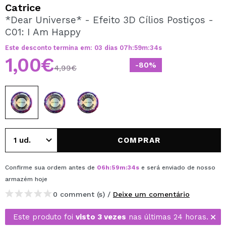
QUERO REGISTAR-ME
Catrice
*Dear Universe* - Efeito 3D Cílios Postiços -
Ao criar uma conta no Maquibeauty.pt pode fazer as suas
C01: I Am Happy
compras rapidamente, verificar o estado das suas
encomendas e consultar as suas operações anteriores.
Este desconto termina em:
03
dias
07
h
:
59
m
:
34
s
1,00€
-80%
4,99€
CRIAR CONTA
COMPRAR
Confirme sua ordem antes de
06
h
:
59
m
:
34
s
e será enviado de nosso
armazém
hoje
0 comment (s) /
Deixe um comentário
Este produto foi
visto 3 vezes
nas últimas 24 horas.