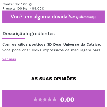
Conteúdo: 1.00 gr
Preço x 100 Kg: 499,00€
Você tem alguma dúvida?
Nós ajudamos
aqui
Descrição
Ingredientes
Com
os cílios postiços 3D Dear Universe da Catrice,
você pode criar looks expressivos de maquiagem para
os olhos graças ao seu efeito 3D.
ver más
Os cílios postiços são facilmente aplicados com a mini
cola para cílios e são reutilizáveis.
Os diferentes estilos oferecem muita variedade e o
AS SUAS
OPINIÕES
design galáctico da embalagem tornará realidade o
sonho de qualquer amante da beleza.
Cruelty free.
0.00
Vegan.