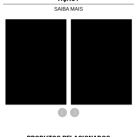
SAIBA MAIS
Compartilhar um vídeo ou uma foto
Seu vídeo pode ser o primeiro. Imagine isso...
Recomenda esta compra?
Sim
Não
5/5
ENVIAR