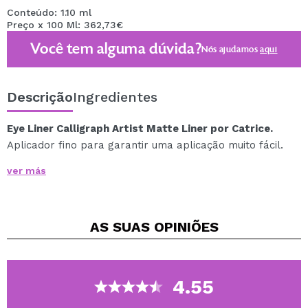
Conteúdo: 1.10 ml
Preço x 100 Ml: 362,73€
Você tem alguma dúvida?
Nós ajudamos
aqui
Descrição
Ingredientes
Eye Liner Calligraph Artist Matte Liner por Catrice.
Aplicador fino para garantir uma aplicação muito fácil.
A ponta particularmente fina permite um contorno
ver más
preciso e, ao mesmo tempo, também permite um
estilo artístico.
Oferece ótima cobertura e acabamento fosco de longa
AS SUAS
OPINIÕES
duração.
Disponível em várias cores para que possa escolher a
sua preferida.
4.55
Vegan.