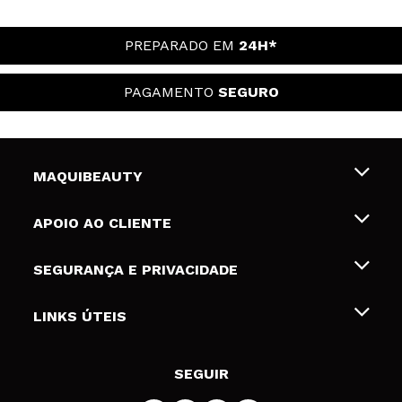
PREPARADO EM
24H*
PAGAMENTO
SEGURO
MAQUIBEAUTY
Sobre nós
APOIO AO CLIENTE
Emprego
Envios e Devoluções
SEGURANÇA E PRIVACIDADE
Gift Cards
Desistência / Devoluções
Termos e Privacidade
LINKS ÚTEIS
Formas de pagamento
Política de privacidade
Contato
Desconto Estudantes
Política de cookies
SEGUIR
Resolução de litígios em linha (ODR)