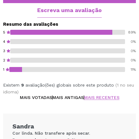
Cruelty free.
Escreva uma avaliação
Resumo das avaliações
5
89%
4
0%
3
0%
2
0%
1
11%
Existem
9
avaliação(ões) globais sobre este produto
(1 no seu
idioma)
MAIS VOTADAS
MAIS ANTIGAS
MAIS RECENTES
Sandra
Cor linda. Não transfere após secar.