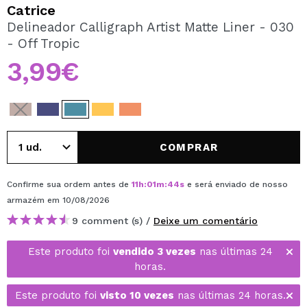
QUERO REGISTAR-ME
Catrice
Delineador Calligraph Artist Matte Liner - 030
Ao criar uma conta no Maquibeauty.pt pode fazer as suas
- Off Tropic
compras rapidamente, verificar o estado das suas
encomendas e consultar as suas operações anteriores.
3,99€
CRIAR CONTA
COMPRAR
Confirme sua ordem antes de
11
h
:
01
m
:
44
s
e será enviado de nosso
armazém
em 10/08/2026
9 comment (s) /
Deixe um comentário
Este produto foi
vendido 3 vezes
nas últimas 24
horas.
Este produto foi
visto 10 vezes
nas últimas 24 horas.