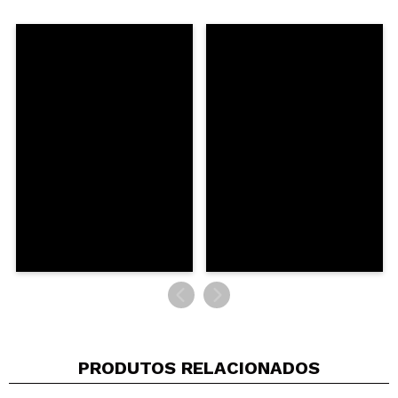
Compartilhar um vídeo ou uma foto
Seu vídeo pode ser o primeiro. Imagine isso...
Recomenda esta compra?
Sim
Não
5/5
ENVIAR
PRODUTOS RELACIONADOS