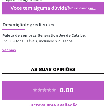
Você tem alguma dúvida?
Nós ajudamos
aqui
Descrição
Ingredientes
Paleta de sombras Generation Joy de Catrice.
Inclui 9 tons usáveis, incluindo 2 ousados.
Com uma variedade de acabamentos: fosco, brilhante
ver más
e metálico, para elevar seus looks a outro nível.
Cruelty free.
AS SUAS
OPINIÕES
Vegan.
Gluten free.
0.00
Escreva uma avaliação