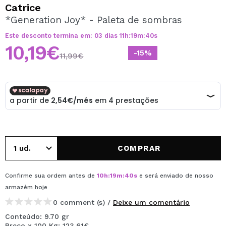
QUERO REGISTAR-ME
Catrice
*Generation Joy* - Paleta de sombras
Ao criar uma conta no Maquibeauty.pt pode fazer as suas
compras rapidamente, verificar o estado das suas
Este desconto termina em:
03
dias
11
h
:
19
m
:
40
s
encomendas e consultar as suas operações anteriores.
10,19€
-15%
11,99€
CRIAR CONTA
COMPRAR
Confirme sua ordem antes de
10
h
:
19
m
:
40
s
e será enviado de nosso
armazém
hoje
0 comment (s) /
Deixe um comentário
Conteúdo: 9.70 gr
Preço x 100 Kg: 123,61€