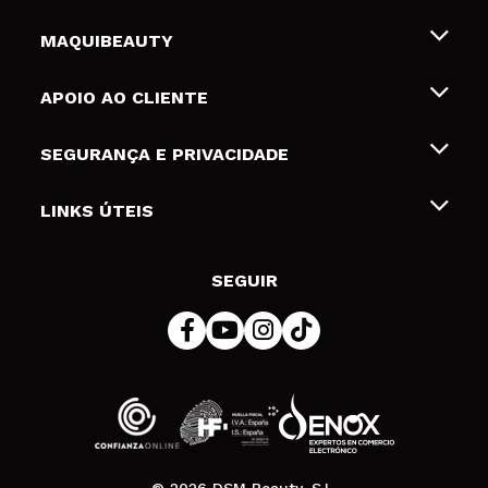
MAQUIBEAUTY
Sobre nós
APOIO AO CLIENTE
Emprego
Envios e Devoluções
SEGURANÇA E PRIVACIDADE
Gift Cards
Desistência / Devoluções
Termos e Privacidade
LINKS ÚTEIS
Formas de pagamento
Política de privacidade
Contato
Desconto Estudantes
Política de cookies
SEGUIR
Resolução de litígios em linha (ODR)
© 2026 DSM Beauty, S.L.