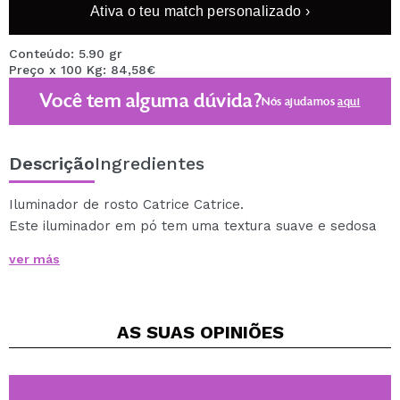
Ativa o teu match personalizado ›
Conteúdo: 5.90 gr
Preço x 100 Kg: 84,58€
Você tem alguma dúvida?
Nós ajudamos
aqui
Descrição
Ingredientes
Iluminador de rosto Catrice Catrice.
Este iluminador em pó tem uma textura suave e sedosa
que deixa um brilho perfeito na pele.
ver más
Sua fórmula se integra à pele para conseguir um look
integrado e radiante.
Está disponível em diferentes tonalidades para que
AS SUAS
OPINIÕES
possa selecionar a que mais gosta.
Vegan.