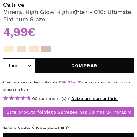
QUERO REGISTAR-ME
Catrice
Mineral High Glow Highlighter - 010: Ultimate
Ao criar uma conta no Maquibeauty.pt pode fazer as suas
Platinum Glaze
compras rapidamente, verificar o estado das suas
encomendas e consultar as suas operações anteriores.
4,99€
CRIAR CONTA
COMPRAR
Confirme sua ordem antes de
06
h
:
06
m
:
20
s
e será enviado de nosso
armazém
hoje
60 comment (s) /
Deixe um comentário
Este produto foi
visto 52 vezes
nas últimas 24 horas.
Este produto é ideal para mim?