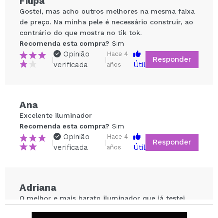
Filipa
Gostei, mas acho outros melhores na mesma faixa
de preço. Na minha pele é necessário construir, ao
contrário do que mostra no tik tok.
Recomenda esta compra?
Sim
Opinião
Hace 4
Responder
|
|
verificada
Útil
años
Compartilhar um vídeo ou uma foto
Ana
Seu vídeo pode ser o primeiro. Imagine isso...
Excelente iluminador
Recomenda esta compra?
Sim
Recomenda esta compra?
Sim
Não
Opinião
Hace 4
Responder
|
|
5/5
verificada
Útil
años
ENVIAR
Adriana
O melhor e mais barato iluminador que já testei.
Tem um brilho super intenso e dá efeito molhado.