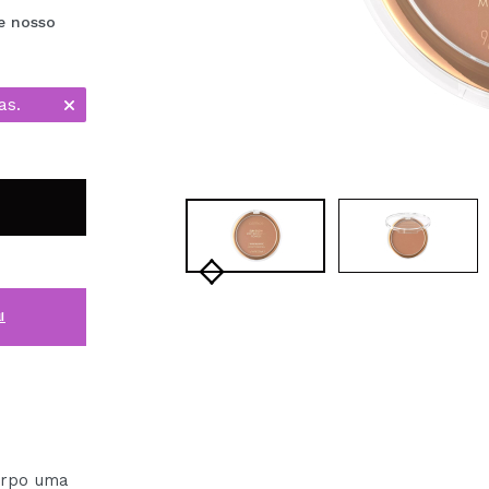
e nosso
as.
i
orpo uma