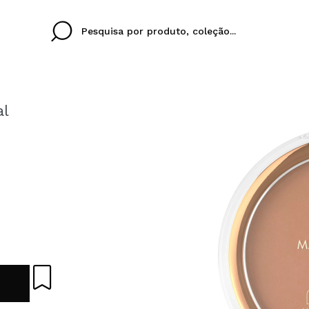
al
Cristina
Antonia
Ines
Eu não tenho uma c
EU IDIOMA
ez que
Buena experiencia
Muy bien
Spedizi
QUERO
PORTUGUESE
E
eriencia
imballa
ajería.
elegan
colori sc
Ao criar uma conta no
rapidamente, verificar
operações anteriores.