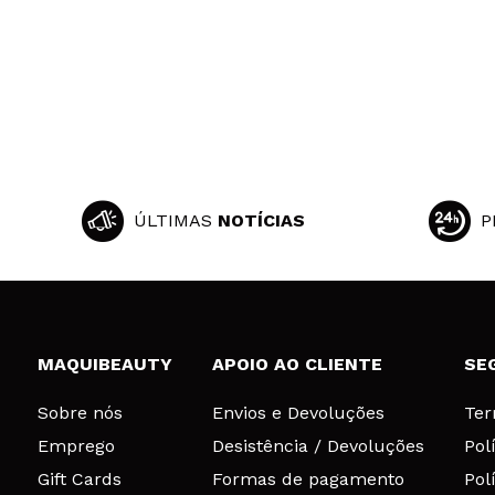
ÚLTIMAS
NOTÍCIAS
P
MAQUIBEAUTY
APOIO AO CLIENTE
SE
Sobre nós
Envios e Devoluções
Ter
Emprego
Desistência / Devoluções
Pol
Gift Cards
Formas de pagamento
Pol