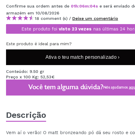
MAQUIFARMA
Confirme sua ordem antes de
01
h
:
06
m
:
03
s
e será enviado d
armazém
em 10/08/2026
KOREA ZONE
18 comment (s) /
Deixe um comentário
Este produto foi
visto 23 vezes
nas últimas 24 hor
TRAVEL SIZE
NATURE
Este produto é ideal para mim?
Ativa o teu match personalizado ›
DESCONTOS
Conteúdo: 9.50 gr
OUTLET
Preço x 100 Kg: 52,53€
ELES VOLTARAM!
Você tem alguma dúvida?
Nós ajudamos
aqu
EM BREVE
BLOG
Descrição
Vem aí o verão! O matt bronzeando pó dá seu rosto e c