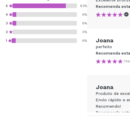
5
83%
Recomenda esta
|
4
6%
3
6%
2
0%
Joana
1
6%
perfeito
Recomenda esta
|
Ha
Recomenda esta co
Joana
ENVI
Produto de exce
Envio rápido e 
Recomendo!
Recomenda esta
|
Ha