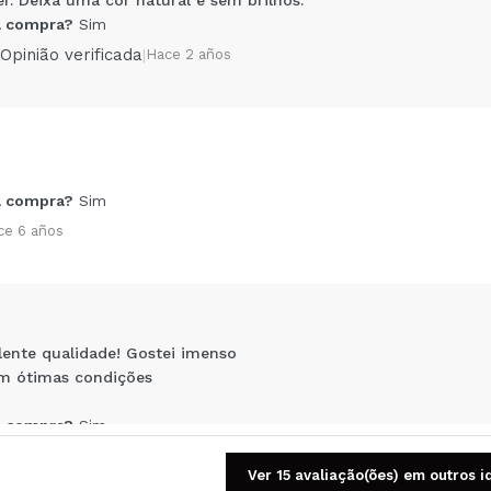
 compra?
Sim
Opinião verificada
|
Hace 2 años
Compartilhar um vídeo ou uma foto
 compra?
Sim
Seu vídeo pode ser o primeiro. Imagine isso...
ce 6 años
5/
mpra?
Sim
Não
AR
lente qualidade! Gostei imenso
em ótimas condições
 compra?
Sim
ce 7 años
Ver 15 avaliação(ões) em outros 