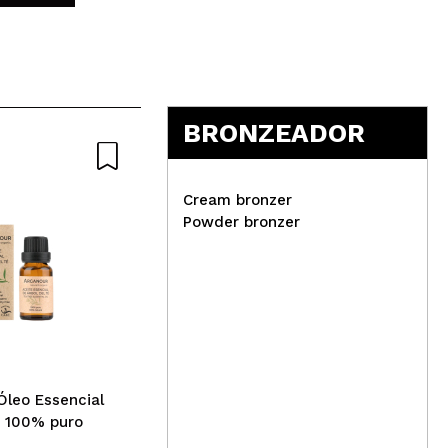
BRONZEADOR
Cream bronzer
Powder bronzer
MQBeauty - Bolsa
cosmética transparente +
24 frascos de 15ml
SVR
sol
Óleo Essencial
ant
e 100% puro
sen