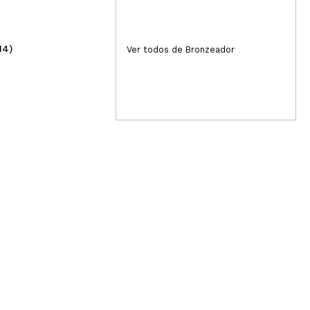
com
14)
(4)
Ver todos de Bronzeador
39,99€
15