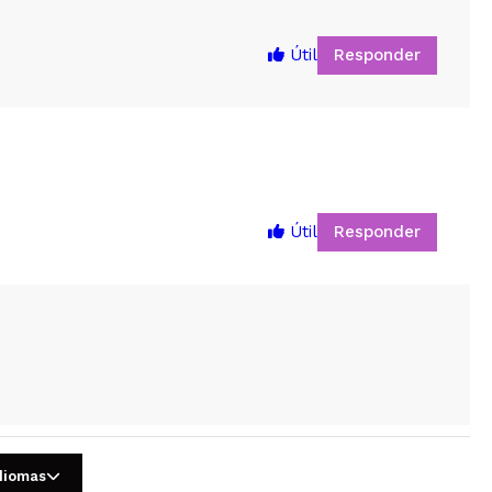
Responder
Útil
Responder
Útil
5
Responder
Útil
idiomas