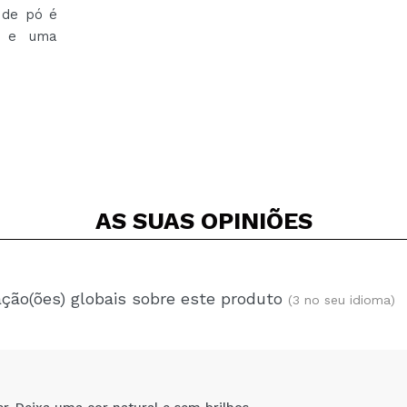
 de pó é
te e uma
AS SUAS
OPINIÕES
ação(ões) globais sobre este produto
(3 no seu idioma)
r. Deixa uma cor natural e sem brilhos.