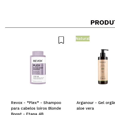
PRODU
Natural
Revox - *Plex* - Shampoo
Arganour - Gel orgâ
para cabelos loiros Blonde
aloe vera
Boost - Etapa 4B