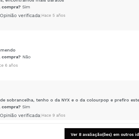
 compra?
Sim
Opinião verificada
|
Hace 5 años
omendo
Compartilhar um vídeo ou uma foto
 compra?
Não
Seu vídeo pode ser o primeiro. Imagine isso...
ce 6 años
5/
mpra?
Sim
Não
AR
 de sobrancelha, tenho o da NYX e o da colourpop e prefiro es
 compra?
Sim
Opinião verificada
|
Hace 9 años
Ver 8 avaliação(ões) em outros i