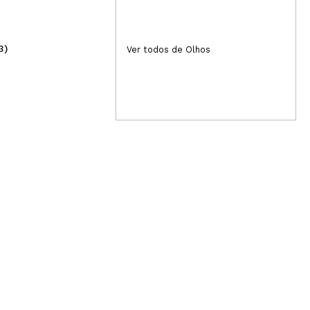
3)
(1)
Ver todos de Olhos
2,45€
2,