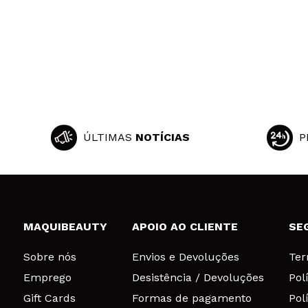
ÚLTIMAS
NOTÍCIAS
P
MAQUIBEAUTY
APOIO AO CLIENTE
SE
Sobre nós
Envios e Devoluções
Ter
Emprego
Desistência / Devoluções
Pol
Gift Cards
Formas de pagamento
Pol