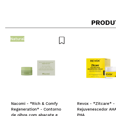
PRODU
Natural
Nacomi - *Rich & Comfy
Revox - *Zitcare* 
Regeneration* - Contorno
Rejuvenescedor AH
de olhos com abacate e
PHA