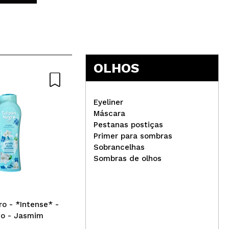
OLHOS
Eyeliner
Máscara
Pestanas postiças
Jovo - Batom Líquido Efeito
Jov
Primer para sombras
Vinil - 01: Rust
Vin
Sobrancelhas
Sombras de olhos
ro - *Intense* -
ho - Jasmim