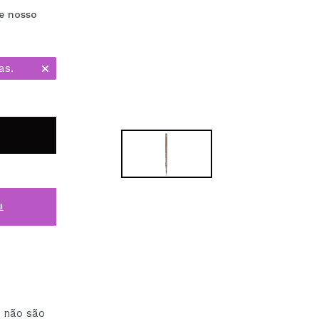
e nosso
as.
i
o não são