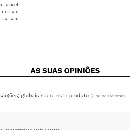
m pincel
a tem um
arco das
AS SUAS
OPINIÕES
ção(ões) globais sobre este produto
(3 no seu idioma)
os, encontramos mais baratos