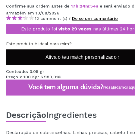
MAQUIFARMA
Confirme sua ordem antes de
17
h
:
24
m
:
53
s
e será enviado d
armazém
em 10/08/2026
KOREA ZONE
12 comment (s) /
Deixe um comentário
Este produto foi
visto 29 vezes
nas últimas 24 hor
TRAVEL SIZE
NATURE
Este produto é ideal para mim?
Ativa o teu match personalizado ›
DESCONTOS
Conteúdo: 0.05 gr
OUTLET
Preço x 100 Kg: 6.980,01€
ELES VOLTARAM!
Você tem alguma dúvida?
Nós ajudamos
aqu
EM BREVE
BLOG
Descrição
Ingredientes
Declaração de sobrancelhas. Linhas precisas, cabelo fin