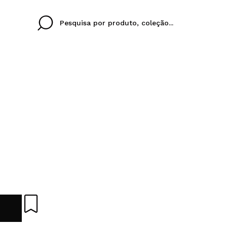
Cristina
Antonia
Ines
Eu não tenho uma c
EU IDIOMA
ez que
Buena experiencia
Muy bien
Spedizi
QUERO
PORTUGUESE
E
eriencia
imballa
ajería.
elegan
colori sc
Ao criar uma conta no
rapidamente, verificar
operações anteriores.