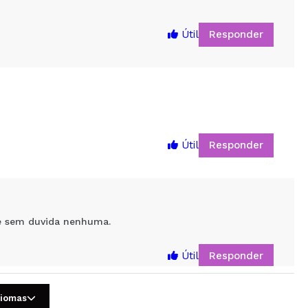
Responder
Útil
Responder
Útil
5
te sem duvida nenhuma.
Responder
Útil
diomas