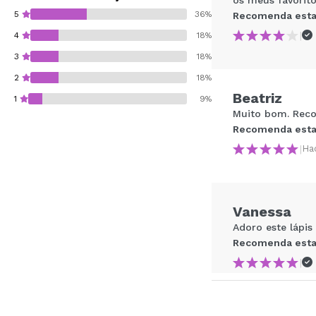
5
36%
Recomenda esta
|
4
18%
3
18%
2
18%
Beatriz
1
9%
Muito bom. Rec
Recomenda esta
|
Ha
Recomenda esta co
Vanessa
ENVI
Adoro este lápis
Recomenda esta
|