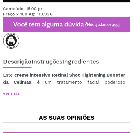
Conteúdo: 15.00 gr
Preço x 100 Kg: 119,93€
Você tem alguma dúvida?
Nós ajudamos
aqui
Descrição
Instruções
Ingredientes
Este
creme intensivo Retinal Shot Tightening Booster
da Celimax
é um tratamento facial poderoso
formulado para melhorar a firmeza, suavizar rugas e
ver más
revitalizar a pele com resultados visíveis. Ideal para
peles maduras ou envelhecidas.
Principais benefícios:
AS SUAS
OPINIÕES
Firma e redefine o contorno facial.
Aumenta a hidratação e nutrição a nível celular.
Uniformiza a textura da pele e suaviza as linhas de