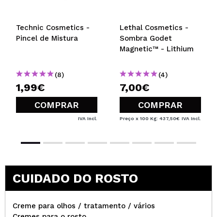
Technic Cosmetics -
Lethal Cosmetics -
Pincel de Mistura
Sombra Godet
Magnetic™ - Lithium
(8)
(4)
1,99€
7,00€
COMPRAR
COMPRAR
IVA Incl.
Preço x 100 Kg: 437,50€
IVA Incl.
CUIDADO DO ROSTO
Creme para olhos / tratamento / vários
Cremes para o rosto