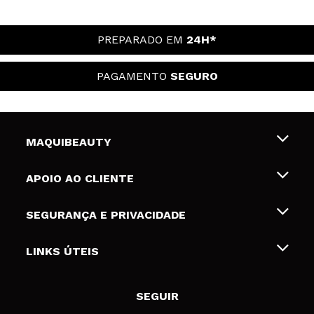
PREPARADO EM
24H*
PAGAMENTO
SEGURO
MAQUIBEAUTY
Sobre nós
APOIO AO CLIENTE
Emprego
Envios e Devoluções
SEGURANÇA E PRIVACIDADE
Gift Cards
Desistência / Devoluções
Termos e Privacidade
LINKS ÚTEIS
Formas de pagamento
Política de privacidade
Contato
Desconto Estudantes
Política de cookies
SEGUIR
Resolução de litígios em linha (ODR)