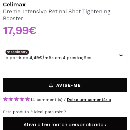
QUERO REGISTAR-ME
Celimax
Creme Intensivo Retinal Shot Tightening
Ao criar uma conta no Maquibeauty.pt pode fazer as suas
Booster
compras rapidamente, verificar o estado das suas
encomendas e consultar as suas operações anteriores.
17,99€
CRIAR CONTA
AVISE-ME
14 comment (s) /
Deixe um comentário
Este produto é ideal para mim?
Ativa o teu match personalizado ›