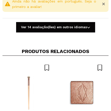
Ainda não há avaliações em português. Seja o
primeiro a avaliar!
Ver 14 avaliação(ões) em outros idiomas
PRODUTOS RELACIONADOS
Compartilhar um vídeo ou uma foto
Seu vídeo pode ser o primeiro. Imagine isso...
Recomenda esta compra?
Sim
Não
5/5
ENVIAR