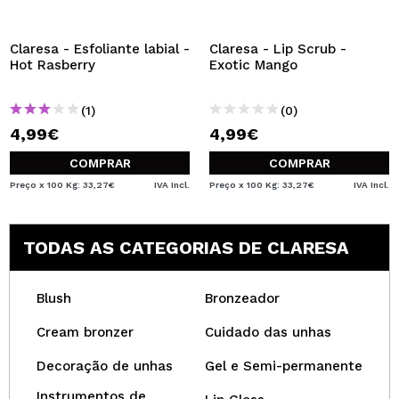
QUERO REGISTAR-ME
Ao criar uma conta no Maquibeauty.pt pode fazer as suas
Claresa - Esfoliante labial -
Claresa - Lip Scrub -
compras rapidamente, verificar o estado das suas
Hot Rasberry
Exotic Mango
encomendas e consultar as suas operações anteriores.
(1)
(0)
4,99€
4,99€
CRIAR CONTA
COMPRAR
COMPRAR
Preço x 100 Kg: 33,27€
IVA Incl.
Preço x 100 Kg: 33,27€
IVA Incl.
TODAS AS CATEGORIAS DE CLARESA
Blush
Bronzeador
Cream bronzer
Cuidado das unhas
Decoração de unhas
Gel e Semi-permanente
Instrumentos de