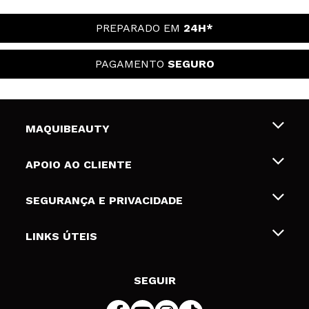
PREPARADO EM
24H*
PAGAMENTO
SEGURO
MAQUIBEAUTY
Sobre nós
APOIO AO CLIENTE
Emprego
Envios e Devoluções
SEGURANÇA E PRIVACIDADE
Gift Cards
Desistência / Devoluções
Termos e Privacidade
LINKS ÚTEIS
Formas de pagamento
Política de privacidade
Contato
Desconto Estudantes
Política de cookies
SEGUIR
Resolução de litígios em linha (ODR)