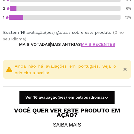
2
6%
1
13%
Existem
16
avaliação(ões) globais sobre este produto
(0 no
seu idioma)
MAIS VOTADAS
MAIS ANTIGAS
MAIS RECENTES
Ainda não há avaliações em português. Seja o
primeiro a avaliar!
Ver 16 avaliação(ões) em outros idiomas
VOCÊ QUER VER ESTE PRODUTO EM
AÇÃO?
SAIBA MAIS
Compartilhar um vídeo ou uma foto