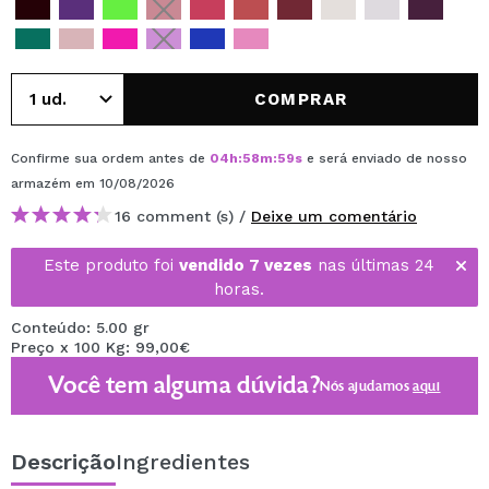
COMPRAR
Confirme sua ordem antes de
04
h
:
58
m
:
59
s
e será enviado de nosso
armazém
em 10/08/2026
16 comment (s) /
Deixe um comentário
Este produto foi
vendido 7 vezes
nas últimas 24
horas.
Conteúdo: 5.00 gr
Preço x 100 Kg: 99,00€
Você tem alguma dúvida?
Nós ajudamos
aqui
Descrição
Ingredientes