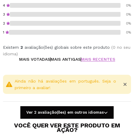
capacidade para 5 gr.
4
0%
Tempos de cura:
3
0%
Lâmpada LED UV 6 W – 2 x 45 seg.
Lâmpada LED UV 9 W – 2 x 45 seg.
2
0%
Lâmpada LED UV 48 W – 30 seg.
1
0%
Lâmpada LED UV 60 W – 15 seg.
Lâmpada UV 36 W - 120 seg
Existem
2
avaliação(ões) globais sobre este produto
(0 no seu
Cruelty free.
idioma)
MAIS VOTADAS
MAIS ANTIGAS
MAIS RECENTES
Ainda não há avaliações em português. Seja o
primeiro a avaliar!
Ver 2 avaliação(ões) em outros idiomas
VOCÊ QUER VER ESTE PRODUTO EM
AÇÃO?