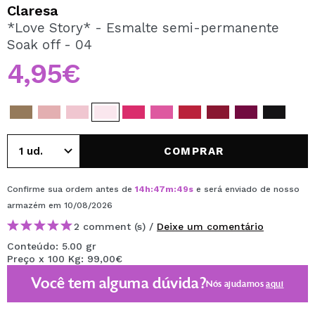
QUERO REGISTAR-ME
Claresa
*Love Story* - Esmalte semi-permanente
Ao criar uma conta no Maquibeauty.pt pode fazer as suas
Soak off - 04
compras rapidamente, verificar o estado das suas
encomendas e consultar as suas operações anteriores.
4,95€
CRIAR CONTA
COMPRAR
Confirme sua ordem antes de
14
h
:
47
m
:
49
s
e será enviado de nosso
armazém
em 10/08/2026
2 comment (s) /
Deixe um comentário
Conteúdo: 5.00 gr
Preço x 100 Kg: 99,00€
Você tem alguma dúvida?
Nós ajudamos
aqui