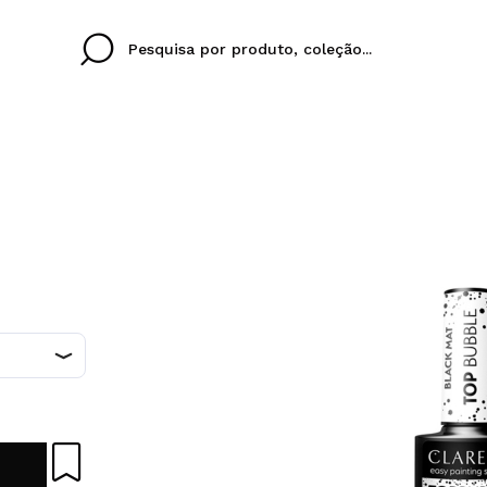
Cristina
Antonia
Ines
Eu não tenho uma c
EU IDIOMA
ez que
Buena experiencia
Muy bien
Spedizi
QUERO
PORTUGUESE
E
eriencia
imballa
ajería.
elegan
colori sc
Ao criar uma conta no
rapidamente, verificar
operações anteriores.