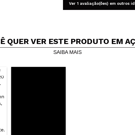
Ver 1 avaliação(ões) em outros i
Ê QUER VER ESTE PRODUTO EM A
Compartilhar um vídeo ou uma foto
Seu vídeo pode ser o primeiro. Imagine isso...
SAIBA MAIS
5/
mpra?
Sim
Não
AR