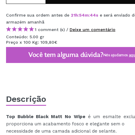
MAQUIFARMA
Confirme sua ordem antes de
21
h
:
54
m
:
44
s
e será enviado d
KOREA ZONE
armazém
amanhã
TRAVEL SIZE
1 comment (s) /
Deixe um comentário
Conteúdo: 5.00 gr
NATURE
Preço x 100 Kg: 109,80€
Você tem alguma dúvida?
Nós ajudamos
aqu
DESCONTOS
OUTLET
ELES VOLTARAM!
EM BREVE
Descrição
BLOG
Top Bubble Black Matt No Wipe
é um esmalte exclu
proporciona um acabamento fosco e elegante sem o
necessidade de uma camada adicional de selante.