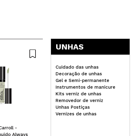
UNHAS
Cuidado das unhas
Decoração de unhas
Gel e Semi-permanente
Instrumentos de manicure
Claresa - Esmalte
Bel
Kits verniz de unhas
semipermanente Soak off -
Bri
Removedor de verniz
613: Purple
Unhas Postiças
Vernizes de unhas
arroll -
íquido Always