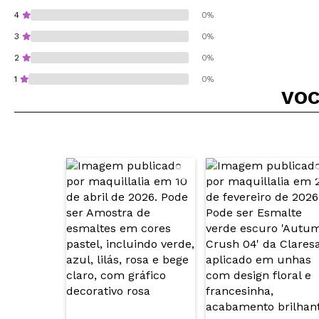
4
0%
3
0%
2
0%
1
0%
VOC
Recomenda esta co
ENVI