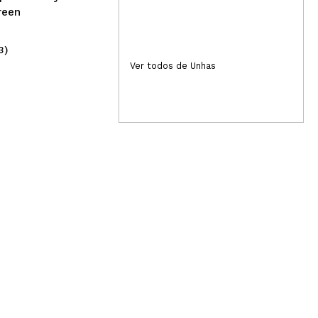
reen
3)
(1)
4,95€
4
Ver todos de Unhas