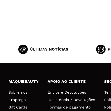
ÚLTIMAS
NOTÍCIAS
P
MAQUIBEAUTY
APOIO AO CLIENTE
SE
Sobre nós
Envios e Devoluções
Ter
Emprego
Desistência / Devoluções
Pol
Gift Cards
Formas de pagamento
Pol