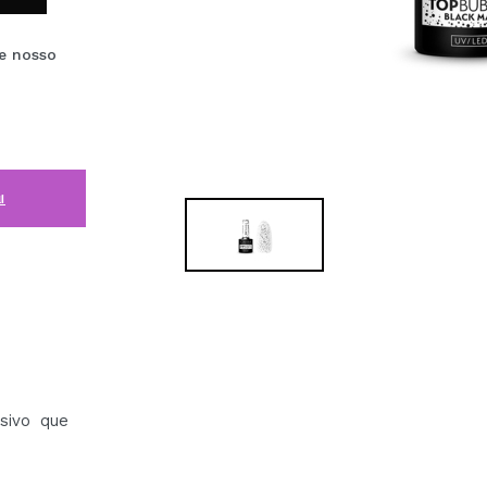
e nosso
i
sivo que