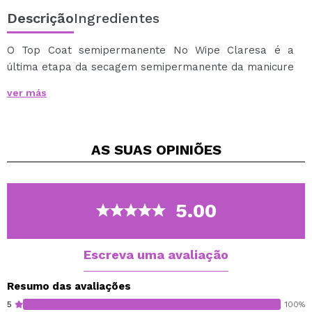
Descrição
Ingredientes
O Top Coat semipermanente No Wipe Claresa é a
última etapa da secagem semipermanente da manicure
em uma lâmpada UV / LED.
ver más
A sua função é selar as camadas de cor aplicadas por
baixo e dar à manicure um aspecto ultra-brilhante,
criando um efeito de unha húmida.
AS SUAS
OPINIÕES
Ao contrário dos tops clássicos para este tipo de
manicure, este não cria uma camada pegajosa na
superfície da unha, pelo que não é necessário passar o
detergente (o líquido de limpeza) sobre ela.
5.00
Depois de secar na lamparina, a manicure está
totalmente acabada.
Escreva uma avaliação
Resumo das avaliações
5
100%