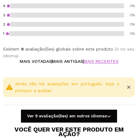
4
0%
3
0%
2
0%
1
0%
Existem
9
avaliação(ões) globais sobre este produto
(0 no seu
idioma)
MAIS VOTADAS
MAIS ANTIGAS
MAIS RECENTES
Ainda não há avaliações em português. Seja o
primeiro a avaliar!
Ver 9 avaliação(ões) em outros idiomas
VOCÊ QUER VER ESTE PRODUTO EM
AÇÃO?