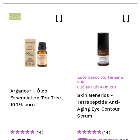
Natural
Este desconto termina
em:
02
dias
02
h
:
47
m
:
20
s
Arganour - Óleo
Skin Generics -
Essencial de Tea Tree
Tetrapeptide Anti-
100% puro
Aging Eye Contour
Serum
(14)
(14)