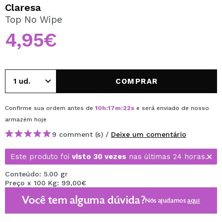
QUERO REGISTAR-ME
Claresa
Top No Wipe
Ao criar uma conta no Maquibeauty.pt pode fazer as suas
compras rapidamente, verificar o estado das suas
4,95€
encomendas e consultar as suas operações anteriores.
CRIAR CONTA
COMPRAR
Confirme sua ordem antes de
10
h
:
17
m
:
22
s
e será enviado de nosso
armazém
hoje
9 comment (s) /
Deixe um comentário
Este produto foi
visto 30 vezes
nas últimas 24 horas.
Conteúdo: 5.00 gr
Preço x 100 Kg: 99,00€
Você tem alguma dúvida?
Nós ajudamos
aqui