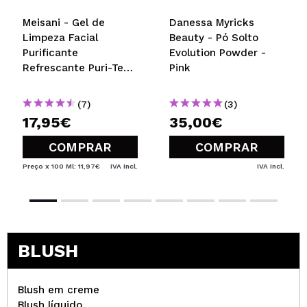
Meisani - Gel de
Danessa Myricks
Limpeza Facial
Beauty - Pó Solto
Purificante
Evolution Powder -
Refrescante Puri-Tea
Pink
Salicylic Acid
(7)
(3)
17,95€
35,00€
COMPRAR
COMPRAR
Preço x 100 Ml: 11,97€
IVA Incl.
IVA Incl.
BLUSH
Blush em creme
Blush líquido