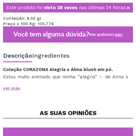
Este produto foi
visto 38 vezes
nas últimas 24 horas.
Conteúdo: 8.50 gr
Preço x 100 Kg: 105,77€
Você tem alguma dúvida?
Nós ajudamos
aqui
Descrição
Ingredientes
Coleção CORAZONA Alegría x Alma blush em pó.
Estou muito animado que minha “alegria” ✨ de Alma x
Corazona finalmente esteja em suas mãos.
ver más
Com esta coleção facial quero oferecer não só um
bronzeador, dois iluminadores e três blushes.
Mas 6 sensações:
AS SUAS
OPINIÕES
Um suave sol da tarde com Brontorno. Um
bronzeador versátil que o ajudará a definir
sutilmente seus traços e a dar à sua pele um
aspecto bronzeado natural com acabamento