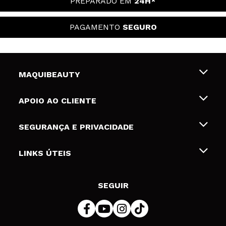
PREPARADO EM
24H*
PAGAMENTO
SEGURO
MAQUIBEAUTY
Sobre nós
APOIO AO CLIENTE
Emprego
Envios e Devoluções
SEGURANÇA E PRIVACIDADE
Gift Cards
Desistência / Devoluções
Termos e Privacidade
LINKS ÚTEIS
Formas de pagamento
Política de privacidade
Contato
Desconto Estudantes
Política de cookies
SEGUIR
Resolução de litígios em linha (ODR)