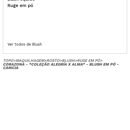
Ruge em pó
Ver todos de Blush
TOPO
>
MAQUILHAGEM
>
ROSTO
>
BLUSH
>
RUGE EM PÓ
>
CORAZONA - *COLEÇÃO ALEGRÍA X ALMA* - BLUSH EM PÓ -
CARICIA