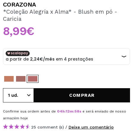
QUERO REGISTAR-ME
CORAZONA
*Coleção Alegría x Alma* - Blush em pó -
Ao criar uma conta no Maquibeauty.pt pode fazer as suas
Caricia
compras rapidamente, verificar o estado das suas
encomendas e consultar as suas operações anteriores.
8,99€
CRIAR CONTA
COMPRAR
Confirme sua ordem antes de
04
h
:
12
m
:
58
s
e será enviado de nosso
armazém
hoje
25 comment (s) /
Deixe um comentário