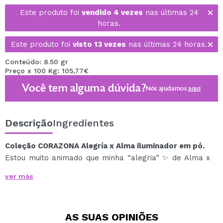
Este produto foi
vendido 4 vezes
nas últimas 24
horas.
Este produto foi
visto 13 vezes
nas últimas 24 horas.
Conteúdo: 8.50 gr
Preço x 100 Kg: 105,77€
Você tem alguma dúvida?
Nós ajudamos
aqui
Descrição
Ingredientes
Coleção CORAZONA Alegría x Alma iluminador em pó.
Estou muito animado que minha “alegria” ✨ de Alma x
Corazona finalmente esteja em suas mãos.
ver más
Com esta coleção facial quero oferecer não só um
bronzeador, dois iluminadores e três blushes.
Mas 6 sensações:
AS SUAS
OPINIÕES
Um suave sol da tarde com Brontorno. Um