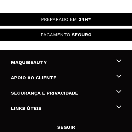
PREPARADO EM
24H*
PAGAMENTO
SEGURO
MAQUIBEAUTY
Sobre nós
APOIO AO CLIENTE
Emprego
Envios e Devoluções
SEGURANÇA E PRIVACIDADE
Gift Cards
Desistência / Devoluções
Termos e Privacidade
LINKS ÚTEIS
Formas de pagamento
Política de privacidade
Contato
Desconto Estudantes
Política de cookies
SEGUIR