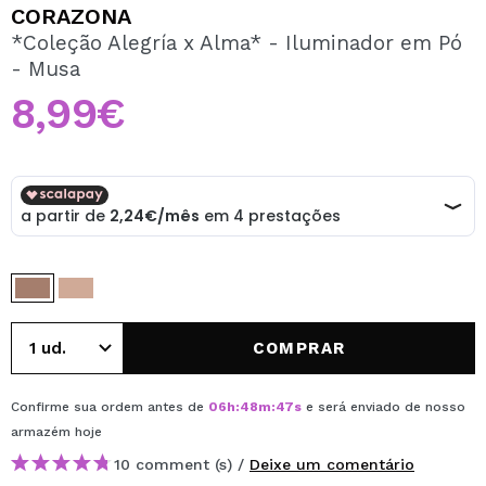
QUERO REGISTAR-ME
CORAZONA
*Coleção Alegría x Alma* - Iluminador em Pó
Ao criar uma conta no Maquibeauty.pt pode fazer as suas
- Musa
compras rapidamente, verificar o estado das suas
encomendas e consultar as suas operações anteriores.
8,99€
CRIAR CONTA
COMPRAR
Confirme sua ordem antes de
06
h
:
48
m
:
47
s
e será enviado de nosso
armazém
hoje
10 comment (s) /
Deixe um comentário