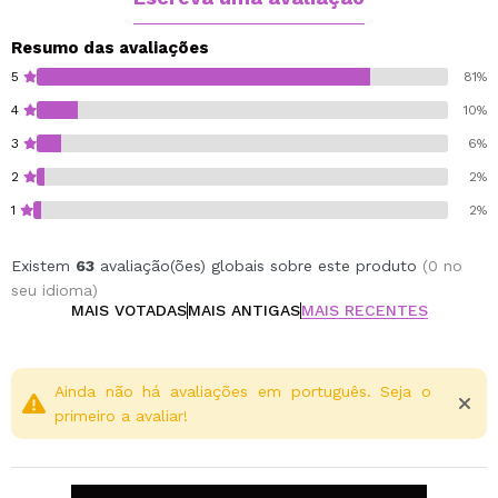
Resumo das avaliações
5
81%
4
10%
3
6%
2
2%
1
2%
Existem
63
avaliação(ões) globais sobre este produto
(0 no
seu idioma)
MAIS VOTADAS
MAIS ANTIGAS
MAIS RECENTES
Ainda não há avaliações em português. Seja o
primeiro a avaliar!