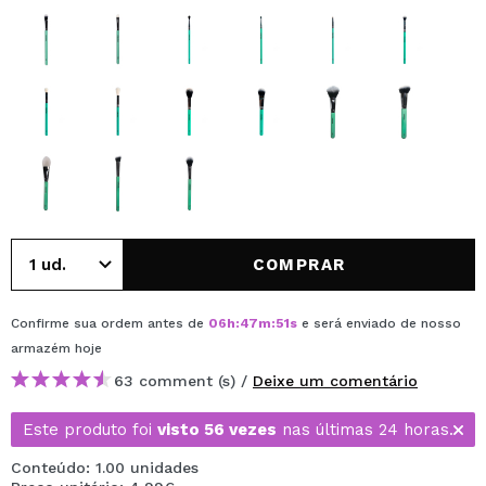
COMPRAR
Confirme sua ordem antes de
06
h
:
47
m
:
50
s
e será enviado de nosso
armazém
hoje
63 comment (s) /
Deixe um comentário
Este produto foi
visto 56 vezes
nas últimas 24 horas.
Conteúdo: 1.00 unidades