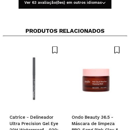
Ver 63 avaliação(ões) em outros idiomas
PRODUTOS RELACIONADOS
Compartilhar um vídeo ou uma foto
Seu vídeo pode ser o primeiro. Imagine isso...
Recomenda esta compra?
Sim
Não
5/5
ENVIAR
Catrice - Delineador
Ondo Beauty 36.5 -
Ultra Precision Gel Eye
Máscara de limpeza