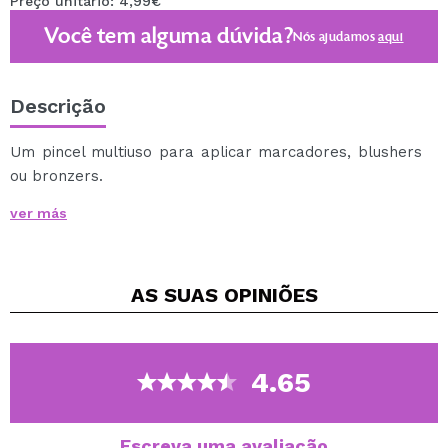
Preço unitário: 4,99€
Você tem alguma dúvida?
Nós ajudamos
aqui
Descrição
Um pincel multiuso para aplicar marcadores, blushers
ou bronzers.
Fornece um acabamento natural de todos os produtos
ver más
em pó.
É especialmente projetado para aplicar os
iluminadores de pó de forma sutil e fornecer um
AS SUAS
OPINIÕES
acabamento natural.
Permite remover o excesso de pó do rosto.
Projetado em uma bela cor de água do mar verde.
100% cabelo sintético.
4.65
Cruelty free.
Vegan.
Escreva uma avaliação