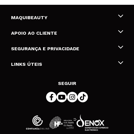
MAQUIBEAUTY
Sobre nós
APOIO AO CLIENTE
Emprego
Envios e Devoluções
SEGURANÇA E PRIVACIDADE
Gift Cards
Desistência / Devoluções
Termos e Privacidade
LINKS ÚTEIS
Formas de pagamento
Política de privacidade
Contato
Desconto Estudantes
Política de cookies
SEGUIR
Resolução de litígios em linha (ODR)