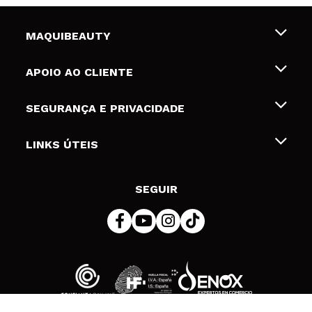
MAQUIBEAUTY
Sobre nós
APOIO AO CLIENTE
Emprego
Envios e Devoluções
SEGURANÇA E PRIVACIDADE
Gift Cards
Desistência / Devoluções
Termos e Privacidade
LINKS ÚTEIS
Formas de pagamento
Política de privacidade
Contato
Desconto Estudantes
Política de cookies
SEGUIR
Resolução de litígios em linha (ODR)