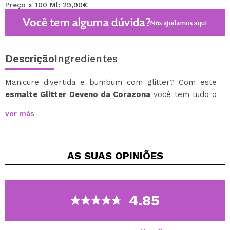
Preço x 100 Ml: 29,90€
Você tem alguma dúvida?
Nós ajudamos
aqui
Descrição
Ingredientes
Manicure divertida e bumbum com glitter? Com este
esmalte Glitter Deveno da Corazona
você tem tudo o
que estava procurando!
ver más
Use sozinho ou combine com os demais esmaltes sem
glitter da marca, para uma manicure super original,
totalmente personalizada e duradoura.
AS SUAS
OPINIÕES
Os vernizes Corazona Glitter estão disponíveis numa
vasta gama de tonalidades, descubra-os e obtenha
todos!
Para melhores resultados, use o esmalte em
4.85
combinação com o top coat e o baseco Corazona, e
cuide das unhas com os tratamentos da marca.