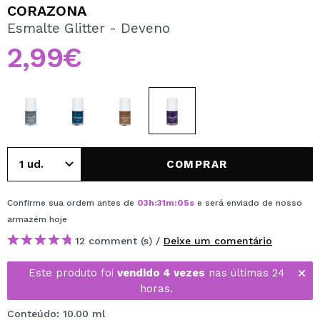
QUERO REGISTAR-ME
CORAZONA
Esmalte Glitter - Deveno
Ao criar uma conta no Maquibeauty.pt pode fazer as suas
compras rapidamente, verificar o estado das suas
2,99€
encomendas e consultar as suas operações anteriores.
CRIAR CONTA
COMPRAR
Confirme sua ordem antes de
03
h
:
31
m
:
05
s
e será enviado de nosso
armazém
hoje
12 comment (s) /
Deixe um comentário
Este produto foi
vendido 4 vezes
nas últimas 24
horas.
Conteúdo: 10.00 ml