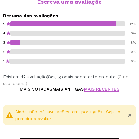
Escreva uma avaliação
Cruelty free.
Vegan.
Resumo das avaliações
5
92%
4
0%
3
8%
2
0%
1
0%
Existem
12
avaliação(ões) globais sobre este produto
(0 no
seu idioma)
MAIS VOTADAS
MAIS ANTIGAS
MAIS RECENTES
Ainda não há avaliações em português. Seja o
primeiro a avaliar!