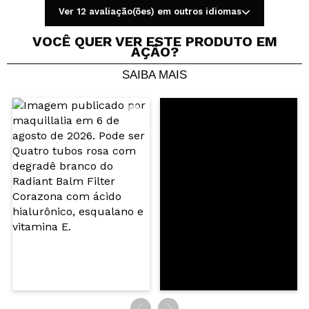
Ver 12 avaliação(ões) em outros idiomas
VOCÊ QUER VER ESTE PRODUTO EM
AÇÃO?
SAIBA MAIS
Compartilhar um vídeo ou uma foto
Seu vídeo pode ser o primeiro. Imagine isso...
Recomenda esta compra?
Sim
Não
5/5
ENVIAR