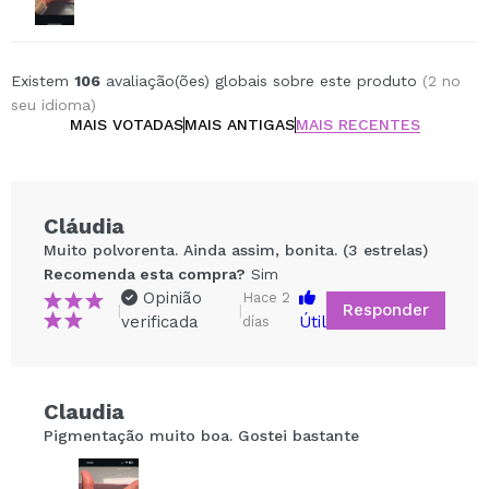
Existem
106
avaliação(ões) globais sobre este produto
(2 no
seu idioma)
MAIS VOTADAS
MAIS ANTIGAS
MAIS RECENTES
Cláudia
Muito polvorenta. Ainda assim, bonita. (3 estrelas)
Recomenda esta compra?
Sim
Opinião
Hace 2
Responder
|
|
verificada
Útil
días
Claudia
Compartilhar um vídeo ou uma foto
Pigmentação muito boa. Gostei bastante
Seu vídeo pode ser o primeiro. Imagine isso...