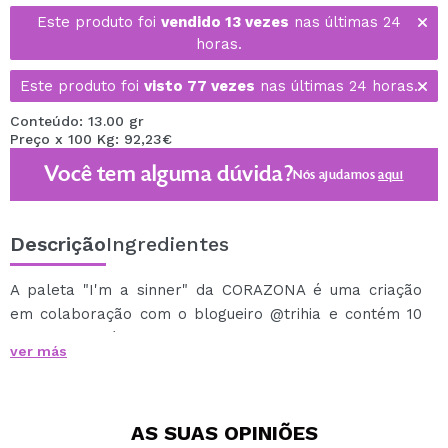
Este produto foi
vendido 13 vezes
nas últimas 24
horas.
Este produto foi
visto 77 vezes
nas últimas 24 horas.
Conteúdo: 13.00 gr
Preço x 100 Kg: 92,23€
Você tem alguma dúvida?
Nós ajudamos
aqui
Descrição
Ingredientes
A paleta "I'm a sinner" da CORAZONA é uma criação
em colaboração com o blogueiro @trihia e contém 10
cores irresistíveis em dois acabamentos, tons foscos
ver más
super pigmentados e tons metálicos ultra cremosos.
Você não pode evitar pecar com ela!
**
AS SUAS
OPINIÕES
Tri fala!