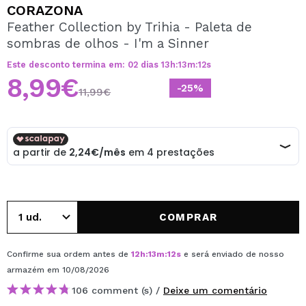
QUERO REGISTAR-ME
CORAZONA
Feather Collection by Trihia - Paleta de
Ao criar uma conta no Maquibeauty.pt pode fazer as suas
sombras de olhos - I'm a Sinner
compras rapidamente, verificar o estado das suas
encomendas e consultar as suas operações anteriores.
Este desconto termina em:
02
dias
13
h
:
13
m
:
12
s
8,99€
-25%
11,99€
CRIAR CONTA
COMPRAR
Confirme sua ordem antes de
12
h
:
13
m
:
12
s
e será enviado de nosso
armazém
em 10/08/2026
106 comment (s) /
Deixe um comentário