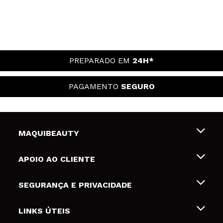
PREPARADO EM
24H*
PAGAMENTO
SEGURO
MAQUIBEAUTY
Sobre nós
APOIO AO CLIENTE
Emprego
Envios e Devoluções
SEGURANÇA E PRIVACIDADE
Gift Cards
Desistência / Devoluções
Termos e Privacidade
LINKS ÚTEIS
Formas de pagamento
Política de privacidade