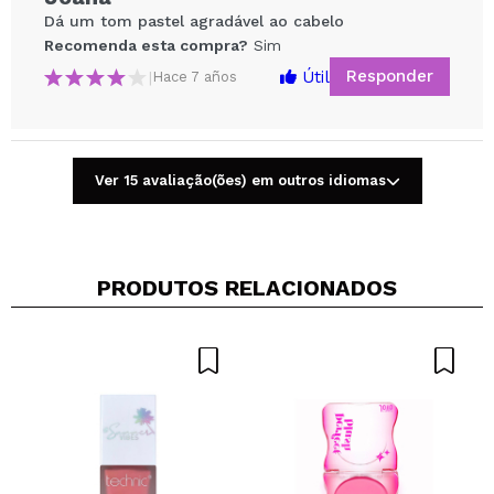
Dá um tom pastel agradável ao cabelo
Recomenda esta compra?
Sim
Responder
Útil
|
Hace 7 años
Ver 15 avaliação(ões) em outros idiomas
Compartilhar um vídeo ou uma foto
Seu vídeo pode ser o primeiro. Imagine isso...
PRODUTOS RELACIONADOS
Recomenda esta compra?
Sim
Não
5/5
ENVIAR