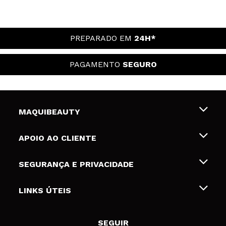
PREPARADO EM
24H*
PAGAMENTO
SEGURO
MAQUIBEAUTY
Sobre nós
APOIO AO CLIENTE
Emprego
Envios e Devoluções
SEGURANÇA E PRIVACIDADE
Gift Cards
Desistência / Devoluções
Termos e Privacidade
LINKS ÚTEIS
Formas de pagamento
Política de privacidade
Contato
Desconto Estudantes
Política de cookies
SEGUIR