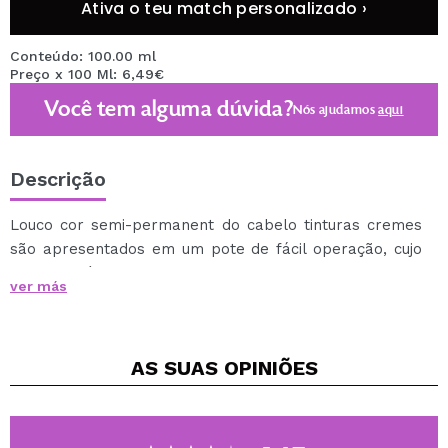
Ativa o teu match personalizado ›
Conteúdo: 100.00 ml
Preço x 100 Ml: 6,49€
Você tem alguma dúvida?
Nós ajudamos
aqui
Descrição
Louco cor semi-permanent do cabelo tinturas cremes
são apresentados em um pote de fácil operação, cujo
conteúdo é de 100 ml e rosa. Não compostos com
ver más
peróxido. Para garantir que a cor é conforme o
esperado, fazer um teste usando uma mecha antes da
aplicação. Para obter melhores resultados, aplique de
AS SUAS
OPINIÕES
cabelo pre-aclarado ou descorado.
Como usar:
Após lavar os cabelos com o shampoo, seque-o com