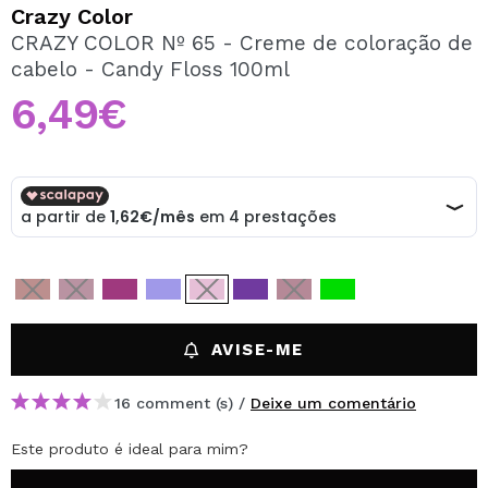
QUERO REGISTAR-ME
Crazy Color
CRAZY COLOR Nº 65 - Creme de coloração de
Ao criar uma conta no Maquibeauty.pt pode fazer as suas
cabelo - Candy Floss 100ml
compras rapidamente, verificar o estado das suas
encomendas e consultar as suas operações anteriores.
6,49€
CRIAR CONTA
AVISE-ME
16 comment (s) /
Deixe um comentário
Este produto é ideal para mim?