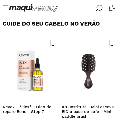
╳
╳
CUIDE DO SEU CABELO NO VERÃO
SELECIONE O SEU IDIOMA
Já sou #maquilover, tenho uma conta
BIENVENIDX!
PORTUGUESE
ESPAÑOL
ENGLISH
FRANCES
ALEMAN
ITALIANO
Esqueceu-se da palavra-passe?
Revox - *Plex* - Óleo de
IDC Institute - Mini escova
reparo Bond - Step 7
BIO à base de café - Mini
Eu não tenho uma conta aqui
paddle brush