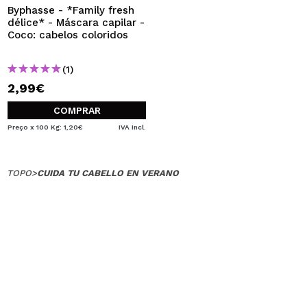
Byphasse - *Family fresh
délice* - Máscara capilar -
Coco: cabelos coloridos
(1)
2,99€
COMPRAR
Preço x 100 Kg: 1,20€
IVA Incl.
TOPO
>
CUIDA TU CABELLO EN VERANO