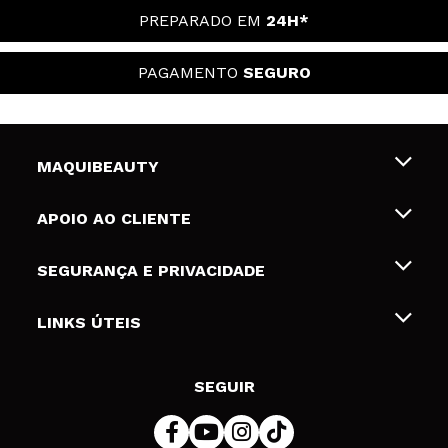
PREPARADO EM
24H*
PAGAMENTO
SEGURO
MAQUIBEAUTY
Sobre nós
APOIO AO CLIENTE
Emprego
Envios e Devoluções
SEGURANÇA E PRIVACIDADE
Gift Cards
Desistência / Devoluções
Termos e Privacidade
LINKS ÚTEIS
Formas de pagamento
Política de privacidade
Contato
Desconto Estudantes
Política de cookies
SEGUIR
Resolução de litígios em linha (ODR)