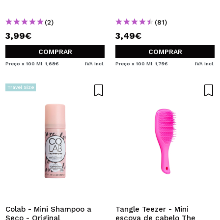
(2)
(81)
3,99€
3,49€
COMPRAR
COMPRAR
Preço x 100 Ml: 1,68€
IVA Incl.
Preço x 100 Ml: 1,75€
IVA Incl.
Travel Size
Colab - Mini Shampoo a
Tangle Teezer - Mini
Seco - Original
escova de cabelo The