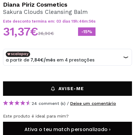
QUERO REGISTAR-ME
Diana Piriz Cosmetics
Sakura Clouds Cleansing Balm
Ao criar uma conta no Maquibeauty.pt pode fazer as suas
compras rapidamente, verificar o estado das suas
Este desconto termina em:
03
dias
19
h
:
46
m
:
56
s
encomendas e consultar as suas operações anteriores.
31,37€
-15%
36,90€
CRIAR CONTA
AVISE-ME
24 comment (s) /
Deixe um comentário
Este produto é ideal para mim?
Ativa o teu match personalizado ›