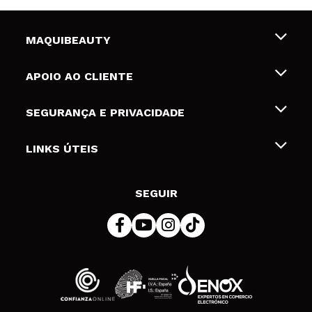
MAQUIBEAUTY
Sobre nós
APOIO AO CLIENTE
Emprego
Envios e Devoluções
SEGURANÇA E PRIVACIDADE
Gift Cards
Desistência / Devoluções
Termos e Privacidade
LINKS ÚTEIS
Formas de pagamento
Política de privacidade
Contato
Desconto Estudantes
Política de cookies
SEGUIR
Resolução de litígios em linha (ODR)