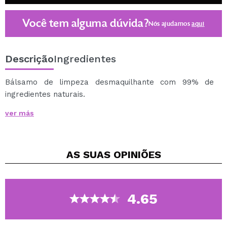
Você tem alguma dúvida?
Nós ajudamos
aqui
Descrição
Ingredientes
Bálsamo de limpeza desmaquilhante com 99% de
ingredientes naturais.
Remove completamente a maquilhagem dos olhos,
ver más
rosto e lábios, mesmo as mais resistentes, enquanto
nutre e regenera a sua pele.
Com óleo vegetal de jojoba rico em ceramidas
AS SUAS
OPINIÕES
(hidratante, revitalizante e suavizante), manteiga de
karité (regenerador celular), coquetel de macadâmia,
rosa mosqueta, girassol, rícino, azeitona, prímula e
Camellia Japonica (calmante).
4.65
Pode ser usado de manhã e à noite como o primeiro
passo na limpeza. Uma vez removido, procederemos a