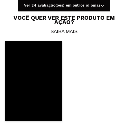
Ver 24 avaliação(ões) em outros idiomas
VOCÊ QUER VER ESTE PRODUTO EM
AÇÃO?
SAIBA MAIS
Compartilhar um vídeo ou uma foto
Seu vídeo pode ser o primeiro. Imagine isso...
Recomenda esta compra?
Sim
Não
5/5
ENVIAR