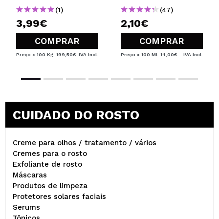
(1)
(47)
3,99€
2,10€
COMPRAR
COMPRAR
Preço x 100 Kg: 199,50€
IVA Incl.
Preço x 100 Ml: 14,00€
IVA Incl.
CUIDADO DO ROSTO
Creme para olhos / tratamento / vários
Cremes para o rosto
Exfoliante de rosto
Máscaras
Produtos de limpeza
Protetores solares faciais
Serums
Tônicos