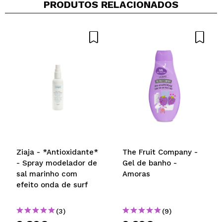
PRODUTOS RELACIONADOS
Compartilhar um vídeo ou uma foto
Seu vídeo pode ser o primeiro. Imagine isso...
Recomenda esta compra?
Sim
Não
5/5
ENVIAR
Ziaja - *Antioxidante*
The Fruit Company -
- Spray modelador de
Gel de banho -
sal marinho com
Amoras
efeito onda de surf
(3)
(9)