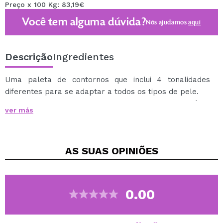
Preço x 100 Kg: 83,19€
Você tem alguma dúvida?
Nós ajudamos
aqui
Descrição
Ingredientes
Uma paleta de contornos que inclui 4 tonalidades
diferentes para se adaptar a todos os tipos de pele.
Inclui desde os tons mais suaves para iluminar até os
ver más
mais escuros para criar sombras.
Eles são altamente pigmentados e se misturam
facilmente para um resultado natural.
AS SUAS
OPINIÕES
Cruelty free.
0.00