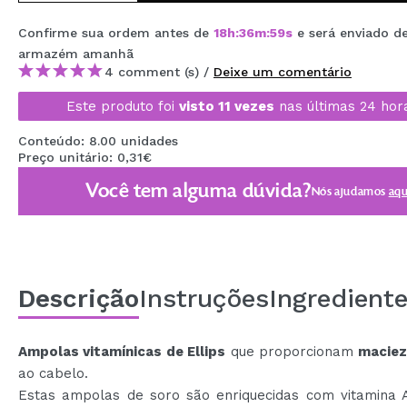
MAQUIFARMA
Confirme sua ordem antes de
18
h
:
36
m
:
59
s
e será enviado d
KOREA ZONE
armazém
amanhã
4 comment (s) /
Deixe um comentário
TRAVEL SIZE
Este produto foi
visto 11 vezes
nas últimas 24 hor
NATURE
Conteúdo: 8.00 unidades
Preço unitário: 0,31€
DESCONTOS
Você tem alguma dúvida?
Nós ajudamos
aqu
OUTLET
ELES VOLTARAM!
EM BREVE
Descrição
Instruções
Ingredient
BLOG
Ampolas vitamínicas de Ellips
que proporcionam
maciez
ao cabelo.
Estas ampolas de soro são enriquecidas com vitamina A