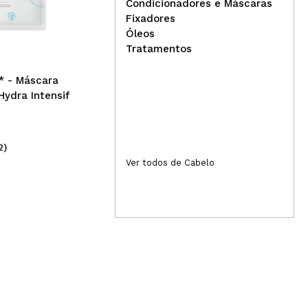
Condicionadores e Máscaras
Claresa - *Dusty Rose* -
Byp
Fixadores
Seque o esmalte
dél
Óleos
semipermanente - 01
Aba
Tratamentos
* - Máscara
Hydra Intensif
2)
(3)
4,95€
2,
Ver todos de Cabelo