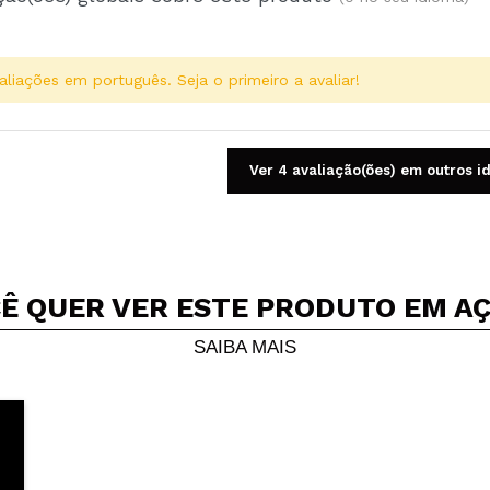
aliações em português. Seja o primeiro a avaliar!
Ver 4 avaliação(ões) em outros i
Ê QUER VER ESTE PRODUTO EM A
Compartilhar um vídeo ou uma foto
Seu vídeo pode ser o primeiro. Imagine isso...
SAIBA MAIS
5/
mpra?
Sim
Não
AR