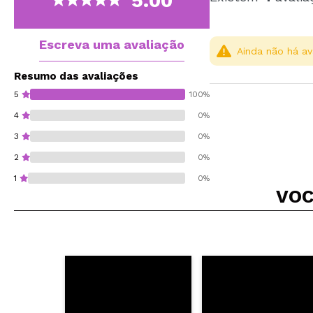
5.00
Escreva uma avaliação
Ainda não há av
Resumo das avaliações
5
100%
4
0%
3
0%
2
0%
1
0%
VOC
Recomenda esta co
ENVI