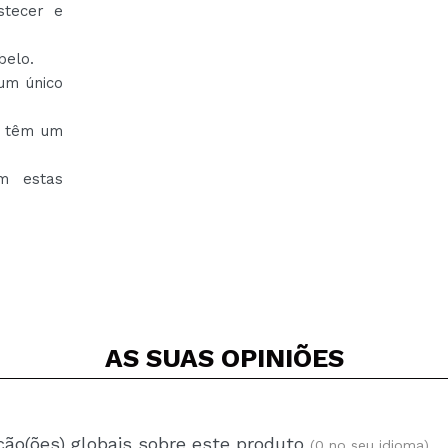
stecer e
belo.
um único
e têm um
m estas
AS SUAS
OPINIÕES
ção(ões) globais sobre este produto
(0 no seu idioma)