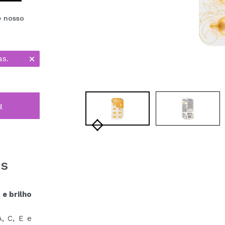
e nosso
as.
i
es
 e brilho
, C, E e