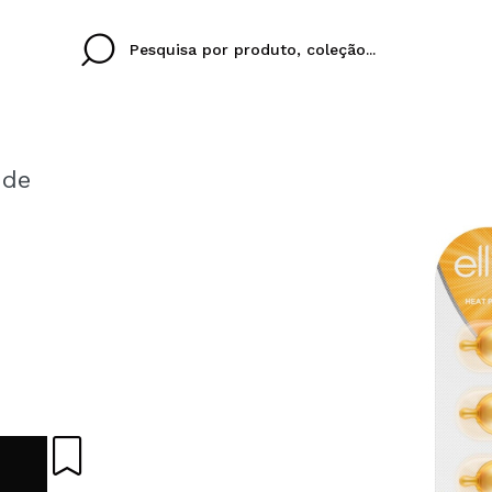
 de
Cristina
Antonia
Ines
Eu não tenho uma c
EU IDIOMA
ez que
Buena experiencia
Muy bien
Spedizi
QUERO
PORTUGUESE
E
eriencia
imballa
ajería.
elegan
colori sc
Ao criar uma conta no
rapidamente, verificar
operações anteriores.